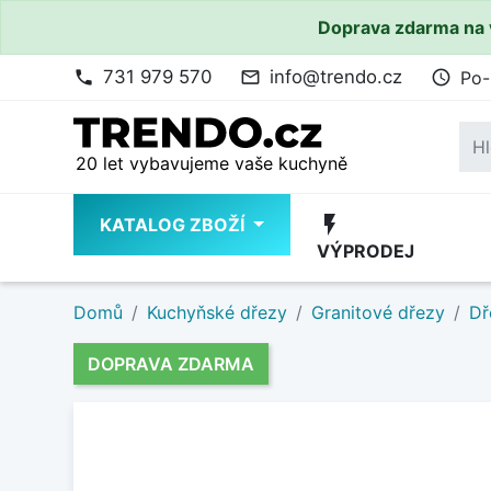
Doprava zdarma na 
731 979 570
info@trendo.cz
Po-
phone
mail_outline
access_time
20 let vybavujeme vaše kuchyně
flash_on
KATALOG ZBOŽÍ
VÝPRODEJ
Domů
Kuchyňské dřezy
Granitové dřezy
Dř
DOPRAVA ZDARMA