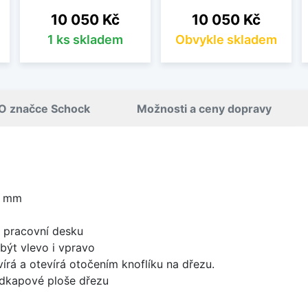
Cena
Cena
10 050 Kč
10 050 Kč
1 ks skladem
Obvykle skladem
O značce Schock
Možnosti a ceny dopravy
0 mm
d pracovní desku
být vlevo i vpravo
írá a otevírá otočením knoflíku na dřezu.
odkapové ploše dřezu