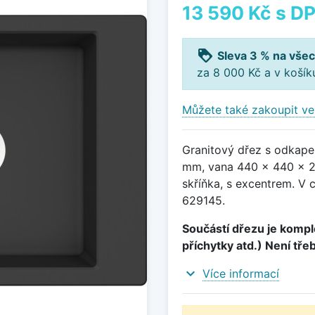
13 590 Kč
s D
loyalty
Sleva 3 % na všec
za 8 000 Kč a v koší
Můžete také zakoupit ve
Granitový dřez s odkape
mm, vana 440 x 440 x 2
skříňka, s excentrem. V 
629145.
Součástí dřezu je komple
příchytky atd.) Není tře
expand_more
Více informací