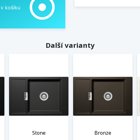
adjust
 v košíku
Další varianty
Stone
Bronze