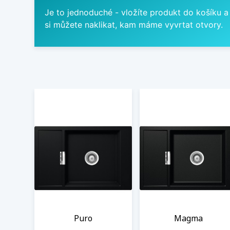
Je to jednoduché - vložíte produkt do košíku a
si můžete naklikat, kam máme vyvrtat otvory.
Puro
Magma