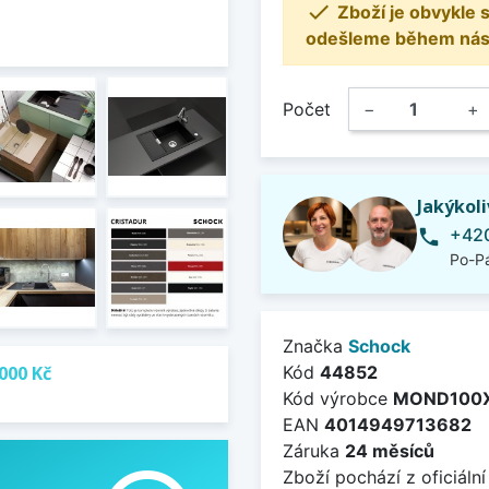

Zboží je obvykle
odešleme během násle
Počet
−
+
Jakýkol
+420
phone
Po-Pá
Značka
Schock
000 Kč
Kód
44852
Kód výrobce
MOND100
EAN
4014949713682
Záruka
24 měsíců
Zboží pochází z oficiální