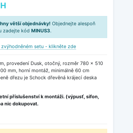
PH
hny větší objednávky!
Objednejte alespoň
ku zadejte kód
MINUS3
.
 zvýhodněném setu - klikněte zde
m, provedení Dusk, otočný, rozměr 780 x 510
00 mm, horní montáž, minimálně 60 cm
ceně dřezu je Schock dřevěná krájecí deska
tní příslušenství k montáži. (výpusť, sifon,
ba nic dokupovat.