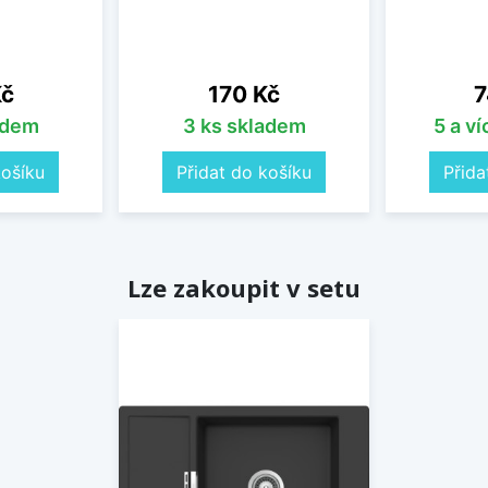
Cena
C
Kč
170 Kč
7
adem
3 ks skladem
5 a v
košíku
Přidat do košíku
Přida
Lze zakoupit v setu