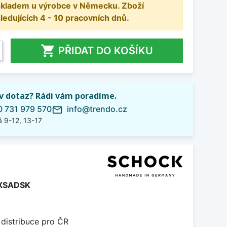
 skladem u výrobce v Německu. Zboží
dujících 4 - 10 pracovních dnů.

PŘIDAT DO KOŠÍKU
iv dotaz? Rádi vám poradíme.
 731 979 570
info@trendo.cz
mail_outline
 9-12, 13-17
XSADSK
 distribuce pro ČR