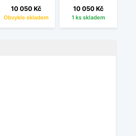
Cena
Cena
10 050 Kč
10 050 Kč
Obvykle skladem
1 ks skladem
Ob