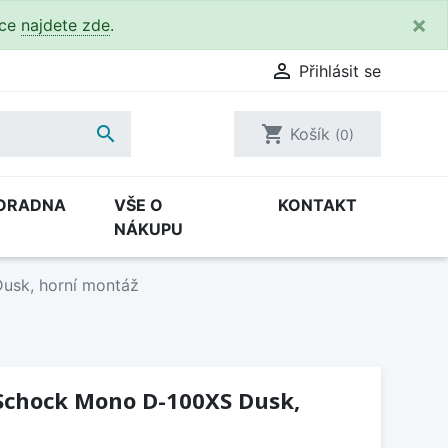
×
kce
najdete zde
.

Přihlásit se

shopping_cart
Košík
(0)
ORADNA
VŠE O
KONTAKT
NÁKUPU
usk, horní montáž
Schock Mono D-100XS Dusk,