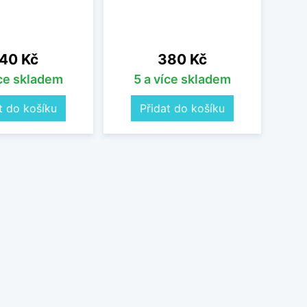
ena
Cena
40 Kč
380 Kč
íce skladem
5 a více skladem
O
t do košíku
Přidat do košíku