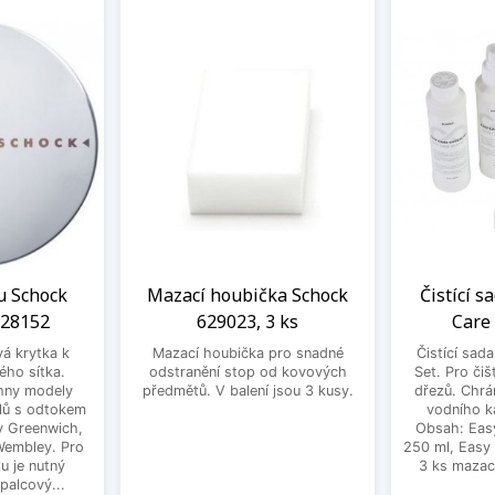
u Schock
Mazací houbička Schock
Čistící s
628152
629023, 3 ks
Care
vá krytka k
Mazací houbička pro snadné
Čistící sad
ého sítka.
odstranění stop od kovových
Set. Pro čiš
hny modely
předmětů. V balení jsou 3 kusy.
dřezů. Chrá
lů s odtokem
vodního k
dy Greenwich,
Obsah: Eas
 Wembley. Pro
250 ml, Easy
u je nutný
3 ks mazac
palcový...