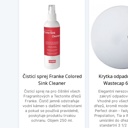
Čisticí sprej Franke Colored
Krytka odpad
Sink Cleaner
Wastecap 
Čisticí sprej na pro čištění všech
Elegantní nerezo
Fragranitových a Tectonite dřezů
zakrytí odpadov
Franke. Čistič jemně odstraňuje
Vhodné pro všec
vodní kámen s dalšími nečistotami
dřezů, kromě mode
a pokud se používá pravidelně,
Perfect drain - řa
poskytuje produktu trvalou
Prepstation, Tia a
ochranu. Objem 250 ml.
umístění do dřez
standartní 3 1/2 