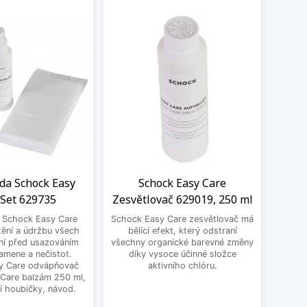
ada Schock Easy
Schock Easy Care
LED
 Set 629735
Zesvětlovač 629019, 250 ml
Sch
a Schock Easy Care
Schock Easy Care zesvětlovač má
Moder
tění a údržbu všech
bělící efekt, který odstraní
jako p
ní před usazováním
všechny organické barevné změny
Ten
amene a nečistot.
díky vysoce účinné složce
výr
y Care odvápňovač
aktivního chlóru.
 Care balzám 250 ml,
í houbičky, návod.