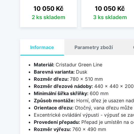
Cena
Cena
10 050 Kč
10 050 Kč
2 ks skladem
3 ks skladem
Informace
Parametry zboží
Materiál:
Cristadur Green Line
Barevná varianta:
Dusk
Rozměr dřezu:
780 x 510 mm
Rozměr dřezové nádoby:
440 x 440 x 20
Minimální šířka skříňky:
600 mm
Způsob montáže:
Horní, dřez je usazen na
Orientace dřezu:
Otočný, vana dřezu může 
Excentrické ovládání výpusti - výpusť se zav
Provedení přepadu:
Přepad je umístěn na 
Rozměr výřezu:
760 x 490 mm