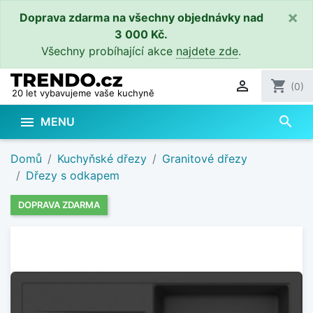
×
Doprava zdarma na všechny objednávky nad
3 000 Kč.
Všechny probíhající akce
najdete zde
.

shopping_cart
(0)
20 let vybavujeme vaše kuchyně
search

MENU
Domů
Kuchyňské dřezy
Granitové dřezy
Dřezy s odkapem
DOPRAVA ZDARMA