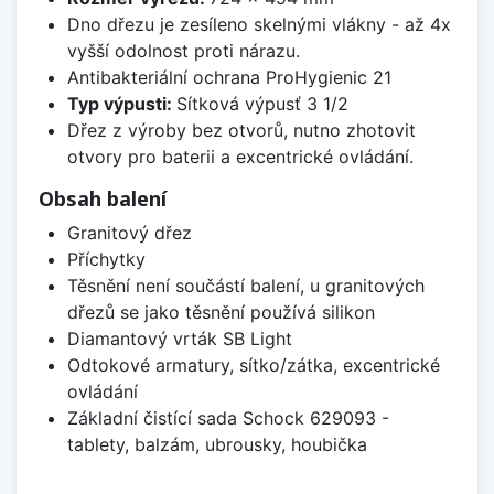
Dno dřezu je zesíleno skelnými vlákny - až 4x
vyšší odolnost proti nárazu.
Antibakteriální ochrana ProHygienic 21
Typ výpusti:
Sítková výpusť 3 1/2
Dřez z výroby bez otvorů, nutno zhotovit
otvory pro baterii a excentrické ovládání.
Obsah balení
Granitový dřez
Příchytky
Těsnění není součástí balení, u granitových
dřezů se jako těsnění používá silikon
Diamantový vrták SB Light
Odtokové armatury, sítko/zátka, excentrické
ovládání
Základní čistící sada Schock 629093 -
tablety, balzám, ubrousky, houbička