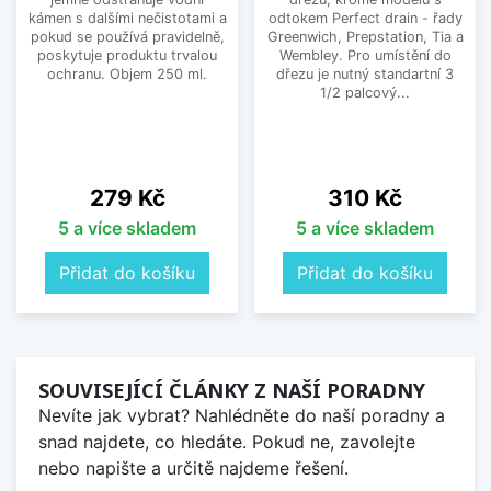
kámen s dalšími nečistotami a
odtokem Perfect drain - řady
pokud se používá pravidelně,
Greenwich, Prepstation, Tia a
poskytuje produktu trvalou
Wembley. Pro umístění do
ochranu. Objem 250 ml.
dřezu je nutný standartní 3
1/2 palcový...
Cena
Cena
279 Kč
310 Kč
5 a více skladem
5 a více skladem
Přidat do košíku
Přidat do košíku
SOUVISEJÍCÍ ČLÁNKY Z NAŠÍ PORADNY
Nevíte jak vybrat? Nahlédněte do naší poradny a
snad najdete, co hledáte. Pokud ne, zavolejte
nebo napište a určitě najdeme řešení.