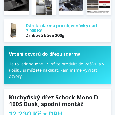
Dárek zdarma pro objednávky nad
7 000 Kč
Zrnková káva 200g
Vrtání otvorů do dřezu zdarma
Je to jednoduché - vložíte produkt do košíku a v
košíku si můžete naklikat, kam máme vyvrtat
otvory.
Kuchyňský dřez Schock Mono D-
100S Dusk, spodní montáž
12 230 Kč
s DPH