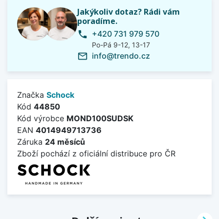
Jakýkoliv dotaz? Rádi vám
poradíme.
+420 731 979 570
phone
Po-Pá 9-12, 13-17
info@trendo.cz
mail_outline
Značka
Schock
Kód
44850
Kód výrobce
MOND100SUDSK
EAN
4014949713736
Záruka
24 měsíců
Zboží pochází z oficiální distribuce pro ČR