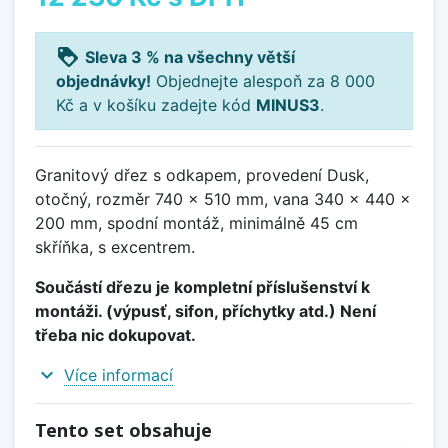
loyalty
Sleva 3 % na všechny větší
objednávky!
Objednejte alespoň za 8 000
Kč a v košíku zadejte kód
MINUS3
.
Granitový dřez s odkapem, provedení Dusk,
otočný, rozměr 740 x 510 mm, vana 340 x 440 x
200 mm, spodní montáž, minimálně 45 cm
skříňka, s excentrem.
Součástí dřezu je kompletní příslušenství k
montáži. (výpusť, sifon, příchytky atd.) Není
třeba nic dokupovat.
expand_more
Více informací
Tento set obsahuje