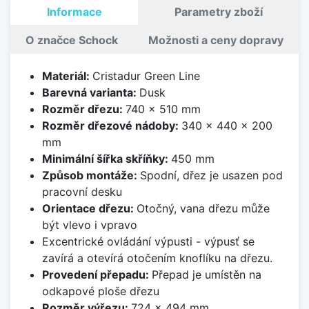
Informace
Parametry zboží
O značce Schock
Možnosti a ceny dopravy
Materiál:
Cristadur Green Line
Barevná varianta:
Dusk
Rozměr dřezu:
740 x 510 mm
Rozměr dřezové nádoby:
340 x 440 x 200
mm
Minimální šířka skříňky:
450 mm
Způsob montáže:
Spodní, dřez je usazen pod
pracovní desku
Orientace dřezu:
Otočný, vana dřezu může
být vlevo i vpravo
Excentrické ovládání výpusti - výpusť se
zavírá a otevírá otočením knoflíku na dřezu.
Provedení přepadu:
Přepad je umístěn na
odkapové ploše dřezu
Rozměr výřezu:
724 x 494 mm