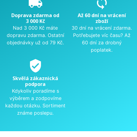
local_shipping
sync
Doprava zdarma od
Až 60 dní na vrácení
3 000 Kč
zboží
Nad 3 000 Kč máte
30 dní na vrácení zdarma.
dopravu zdarma. Ostatní
Potřebujete víc času? Až
objednávky už od 79 Kč.
60 dní za drobný
poplatek.
verified_user
Skvělá zákaznická
podpora
Kdykoliv poradíme s
výběrem a zodpovíme
každou otázku. Sortiment
známe poslepu.