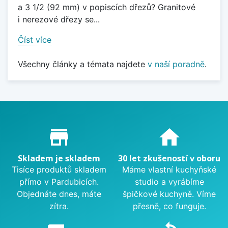
a 3 1/2 (92 mm) v popiscích dřezů? Granitové
i nerezové dřezy se...
Číst více
Všechny články a témata najdete
v naší poradně
.
Proč nakupovat u nás?
store_mall_directory
home
Skladem je skladem
30 let zkušeností v oboru
Tisíce produktů skladem
Máme vlastní kuchyňské
přímo v Pardubicích.
studio a vyrábíme
Objednáte dnes, máte
špičkové kuchyně. Víme
zítra.
přesně, co funguje.