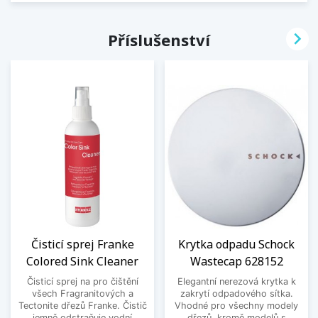

Příslušenství
Čisticí sprej Franke
Krytka odpadu Schock
Colored Sink Cleaner
Wastecap 628152
Čisticí sprej na pro čištění
Elegantní nerezová krytka k
všech Fragranitových a
zakrytí odpadového sítka.
Tectonite dřezů Franke. Čistič
Vhodné pro všechny modely
jemně odstraňuje vodní
dřezů, kromě modelů s