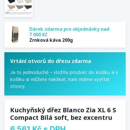
Dárek zdarma pro objednávky nad
7 000 Kč
Zrnková káva 200g
Vrtání otvorů do dřezu zdarma
Je to jednoduché - vložíte produkt do košíku a v
košíku si můžete naklikat, kam máme vyvrtat
otvory.
Kuchyňský dřez Blanco Zia XL 6 S
Compact Bílá soft, bez excentru
6 561 Kč
s DPH