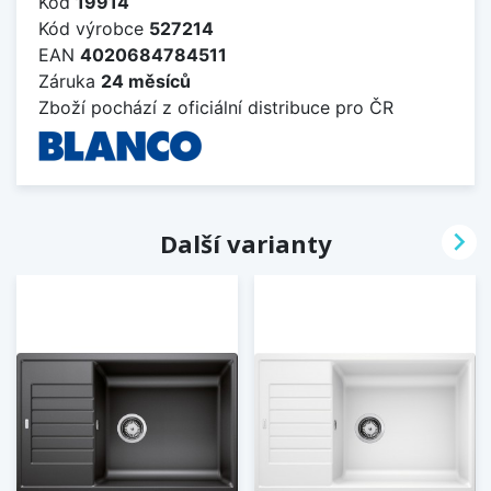
Kód
19914
Kód výrobce
527214
EAN
4020684784511
Záruka
24 měsíců
Zboží pochází z oficiální distribuce pro ČR

Další varianty