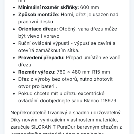
Minimální rozměr skříňky:
600 mm
Způsob montáže:
Horní, dřez je usazen nad
pracovní desku
Orientace dřezu:
Otočný, vana dřezu může
být vlevo i vpravo
Ruční ovládání výpusti - výpusť se zavírá a
otevírá zamáčknutím sítka.
Provedení přepadu:
Přepad umístěn ve vaně
dřezu
Rozměr výřezu:
760 x 480 mm R15 mm
Dřez z výroby bez otvorů, nutno zhotovit
otvor pro baterii.
Pokud chcete mít u dřezu excentrické
ovládání, doobjednejte sadu Blanco 118979.
Nepřekonatelně trvanlivý a snadno udržovatelný.
Díky novým, vynikajícím vlastnostem materiálu,
zaručuje SILGRANIT PuraDur barevným dřezům z
kompozitního materiálu dosud nebývalou