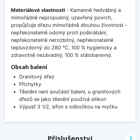
Materiálové vlastnosti
- Kamenně hedvábný a
mimořádně nepropustný, uzavřený povrch,
propůjčuje dřezu mimořádně dlouhou životnost -
nepřekonatelně odolný proti poškrábání,
nepřekonatelně nerozbitný, nepřekonatelně
tepluvzdorný do 280 °C, 100 % hygienicky a
zdravotně nezávadný, 100 % stálobarevný.
Obsah balení
Granitový dřez
Příchytky
Těsnění není součástí balení, u granitových
dřezů se jako těsnění používá silikon
Výpusť 3 1/2, sifon s odbočkou na myčku

Příslušenství