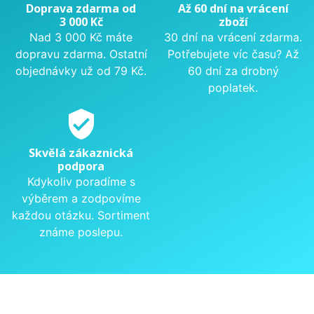
Doprava zdarma od
Až 60 dní na vrácení
3 000 Kč
zboží
Nad 3 000 Kč máte
30 dní na vrácení zdarma.
dopravu zdarma. Ostatní
Potřebujete víc času? Až
objednávky už od 79 Kč.
60 dní za drobný
poplatek.
verified_user
Skvělá zákaznická
podpora
Kdykoliv poradíme s
výběrem a zodpovíme
každou otázku. Sortiment
známe poslepu.