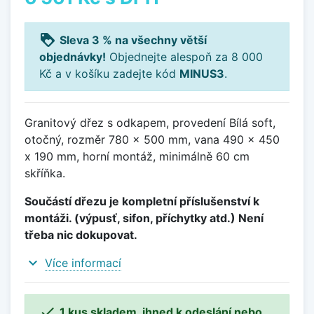
loyalty
Sleva 3 % na všechny větší
objednávky!
Objednejte alespoň za 8 000
Kč a v košíku zadejte kód
MINUS3
.
Granitový dřez s odkapem, provedení Bílá soft,
otočný, rozměr 780 x 500 mm, vana 490 x 450
x 190 mm, horní montáž, minimálně 60 cm
skříňka.
Součástí dřezu je kompletní příslušenství k
montáži. (výpusť, sifon, příchytky atd.) Není
třeba nic dokupovat.
expand_more
Více informací

1 kus skladem, ihned k odeslání nebo