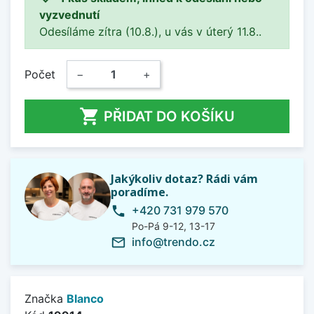
vyzvednutí
Odesíláme zítra (10.8.), u vás v úterý 11.8..
Počet
−
+

PŘIDAT DO KOŠÍKU
Jakýkoliv dotaz? Rádi vám
poradíme.
+420 731 979 570
phone
Po-Pá 9-12, 13-17
info@trendo.cz
mail_outline
Značka
Blanco