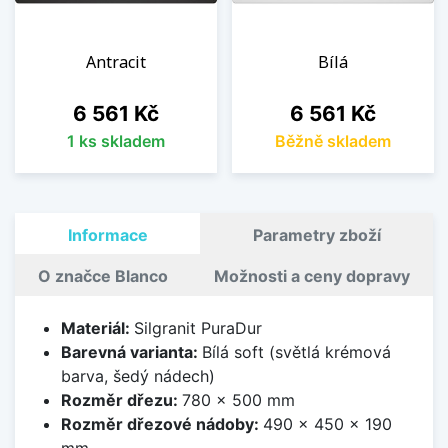
Antracit
Bílá
Cena
Cena
6 561 Kč
6 561 Kč
1 ks skladem
Běžně skladem
Informace
Parametry zboží
O značce Blanco
Možnosti a ceny dopravy
Materiál:
Silgranit PuraDur
Barevná varianta:
Bílá soft (světlá krémová
barva, šedý nádech)
Rozměr dřezu:
780 x 500 mm
Rozměr dřezové nádoby:
490 x 450 x 190
mm