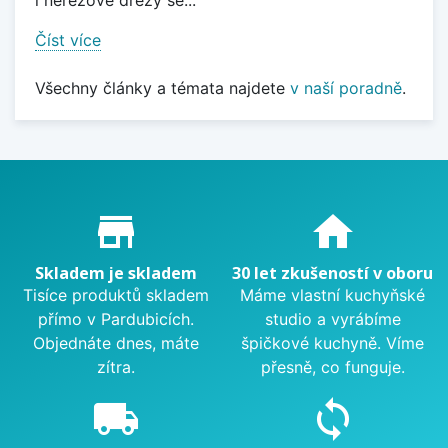
i nerezové dřezy se...
Číst více
Všechny články a témata najdete
v naší poradně
.
Proč nakupovat u nás?
store_mall_directory
home
Skladem je skladem
30 let zkušeností v oboru
Tisíce produktů skladem
Máme vlastní kuchyňské
přímo v Pardubicích.
studio a vyrábíme
Objednáte dnes, máte
špičkové kuchyně. Víme
zítra.
přesně, co funguje.
local_shipping
sync