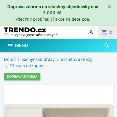
×
Doprava zdarma na všechny objednávky nad
3 000 Kč.
Všechny probíhající akce
najdete zde
.

shopping_cart
(0)
20 let vybavujeme vaše kuchyně
search

MENU
Domů
Kuchyňské dřezy
Granitové dřezy
Dřezy s odkapem
DOPRAVA ZDARMA