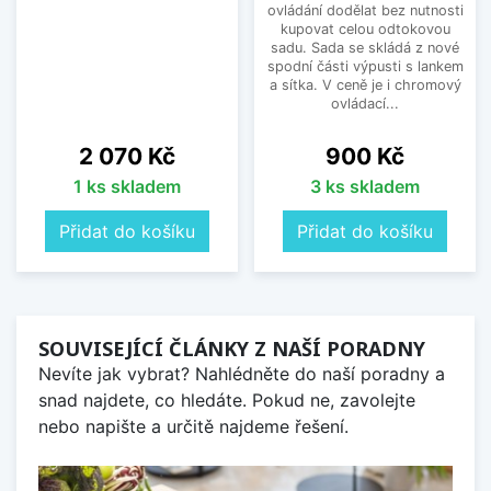
ovládání dodělat bez nutnosti
kupovat celou odtokovou
sadu. Sada se skládá z nové
spodní části výpusti s lankem
a sítka. V ceně je i chromový
ovládací...
Cena
Cena
2 070 Kč
900 Kč
1 ks skladem
3 ks skladem
Přidat do košíku
Přidat do košíku
SOUVISEJÍCÍ ČLÁNKY Z NAŠÍ PORADNY
Nevíte jak vybrat? Nahlédněte do naší poradny a
snad najdete, co hledáte. Pokud ne, zavolejte
nebo napište a určitě najdeme řešení.