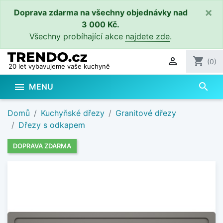
×
Doprava zdarma na všechny objednávky nad
3 000 Kč.
Všechny probíhající akce
najdete zde
.

shopping_cart
(0)
20 let vybavujeme vaše kuchyně
search

MENU
Domů
Kuchyňské dřezy
Granitové dřezy
Dřezy s odkapem
DOPRAVA ZDARMA