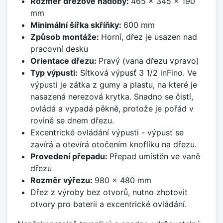
Rozměr dřezové nádoby:
465 x 345 x 190
mm
Minimální šířka skříňky:
600 mm
Způsob montáže:
Horní, dřez je usazen nad
pracovní desku
Orientace dřezu:
Pravý (vana dřezu vpravo)
Typ výpusti:
Sítková výpusť 3 1/2 inFino. Ve
výpusti je zátka z gumy a plastu, na které je
nasazená nerezová krytka. Snadno se čistí,
ovládá a vypadá pěkně, protože je pořád v
rovině se dnem dřezu.
Excentrické ovládání výpusti - výpusť se
zavírá a otevírá otočením knoflíku na dřezu.
Provedení přepadu:
Přepad umístěn ve vaně
dřezu
Rozměr výřezu:
980 x 480 mm
Dřez z výroby bez otvorů, nutno zhotovit
otvory pro baterii a excentrické ovládání.