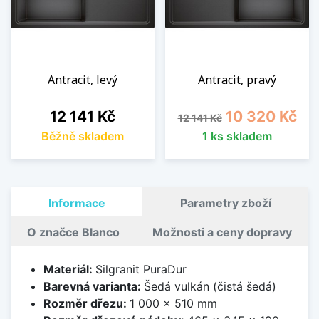
Antracit, levý
Antracit, pravý
Cena
Běžná cena
Cena
12 141 Kč
10 320 Kč
12 141 Kč
Běžně skladem
1 ks skladem
Informace
Parametry zboží
O značce Blanco
Možnosti a ceny dopravy
Materiál:
Silgranit PuraDur
Barevná varianta:
Šedá vulkán (čistá šedá)
Rozměr dřezu:
1 000 x 510 mm