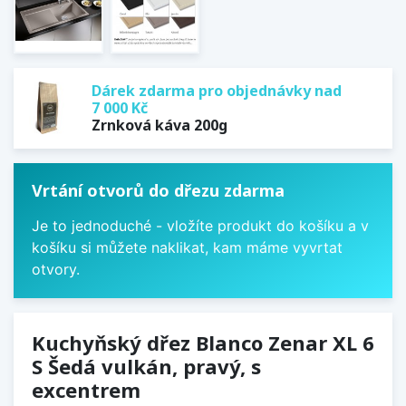
Dárek zdarma pro objednávky nad
7 000 Kč
Zrnková káva 200g
Vrtání otvorů do dřezu zdarma
Je to jednoduché - vložíte produkt do košíku a v
košíku si můžete naklikat, kam máme vyvrtat
otvory.
Kuchyňský dřez Blanco Zenar XL 6
S Šedá vulkán, pravý, s
excentrem