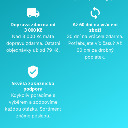
local_shipping
sync
Doprava zdarma od
Až 60 dní na vrácení
3 000 Kč
zboží
Nad 3 000 Kč máte
30 dní na vrácení zdarma.
dopravu zdarma. Ostatní
Potřebujete víc času? Až
objednávky už od 79 Kč.
60 dní za drobný
poplatek.
verified_user
Skvělá zákaznická
podpora
Kdykoliv poradíme s
výběrem a zodpovíme
každou otázku. Sortiment
známe poslepu.