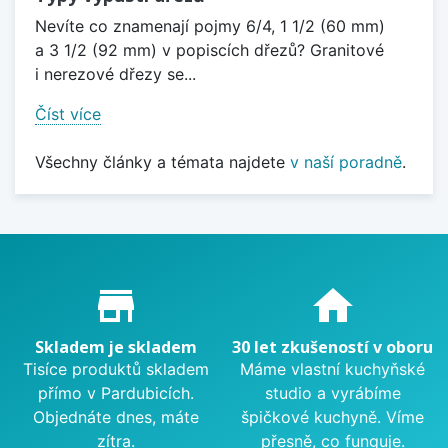
Nevíte co znamenají pojmy 6/4, 1 1/2 (60 mm)
a 3 1/2 (92 mm) v popiscích dřezů? Granitové
i nerezové dřezy se...
Číst více
Všechny články a témata najdete
v naší poradně
.
Proč nakupovat u nás?
store_mall_directory
home
Skladem je skladem
30 let zkušeností v oboru
Tisíce produktů skladem
Máme vlastní kuchyňské
přímo v Pardubicích.
studio a vyrábíme
Objednáte dnes, máte
špičkové kuchyně. Víme
zítra.
přesně, co funguje.