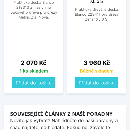
XL 6 S
Praktická deska Blanco
218313 z masivního
Praktická dřevěná deska
bukového dřeva pro dřezy
Blanco 229411 pro dřezy
Metra, Zia, Nova.
Zenar XL 6 S.
Cena
Cena
2 070 Kč
3 960 Kč
1 ks skladem
Běžně skladem
Přidat do košíku
Přidat do košíku
SOUVISEJÍCÍ ČLÁNKY Z NAŠÍ PORADNY
Nevíte jak vybrat? Nahlédněte do naší poradny a
snad najdete, co hledáte. Pokud ne, zavolejte