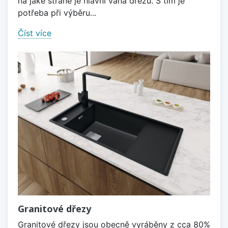
na jaké straně je hlavní vana dřezu. S tím je
potřeba při výběru...
Číst více
Granitové dřezy
Granitové dřezy jsou obecně vyráběny z cca 80%