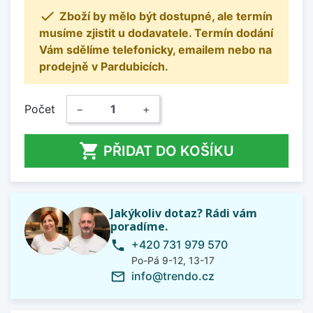

Zboží by mělo být dostupné, ale termín
musíme zjistit u dodavatele. Termín dodání
Vám sdělíme telefonicky, emailem nebo na
prodejně v Pardubicích.
Počet
−
+

PŘIDAT DO KOŠÍKU
Jakýkoliv dotaz? Rádi vám
poradíme.
+420 731 979 570
phone
Po-Pá 9-12, 13-17
info@trendo.cz
mail_outline