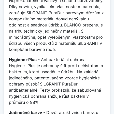
Nepřekonatelně trvanlivý a snadno udržovatelný.
Díky novým, vynikajícím vlastnostem materiálu,
zaručuje SILGRANIT PuraDur barevným dřezům z
kompozitního materiálu dosud nebývalou
odolnost a snadnou údržbu. BLANCO prezentuje
na trhu technicky jedinečný materiál. S
mimořádnými, opět vylepšenými vlastnostmi pro
údržbu všech produktů z materiálu SILGRANIT v
kompletní barevné řadě.
Hygiene+Plus
- Antibakteriální ochrana
Hygiene+Plus je ochranný štít proti nečistotám a
bakteriím, který usnadňuje údržbu. Na základě
jedinečného, patentovaného vzorce hygienické
ochrany působí SILGRANIT PuraDur
antibakteriálně. Testy prokazují, že zabudovaná
hygienická ochrana snižuje růst bakterií v
průměru o 98%.
Jedinečné barvy
- Devět atraktivních barev, u