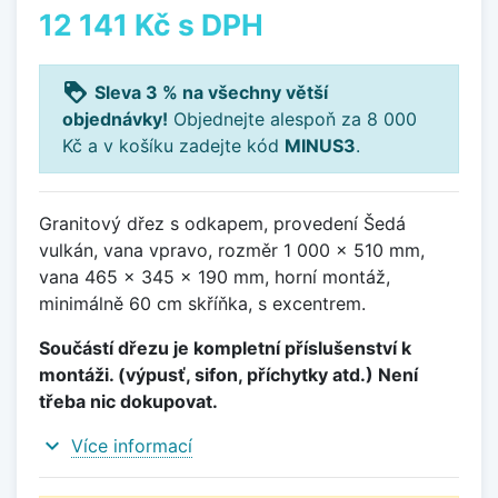
12 141 Kč
s DPH
loyalty
Sleva 3 % na všechny větší
objednávky!
Objednejte alespoň za 8 000
Kč a v košíku zadejte kód
MINUS3
.
Granitový dřez s odkapem, provedení Šedá
vulkán, vana vpravo, rozměr 1 000 x 510 mm,
vana 465 x 345 x 190 mm, horní montáž,
minimálně 60 cm skříňka, s excentrem.
Součástí dřezu je kompletní příslušenství k
montáži. (výpusť, sifon, příchytky atd.) Není
třeba nic dokupovat.
expand_more
Více informací