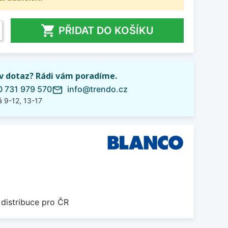

PŘIDAT DO KOŠÍKU
iv dotaz? Rádi vám poradíme.
 731 979 570
info@trendo.cz
mail_outline
 9-12, 13-17
 distribuce pro ČR