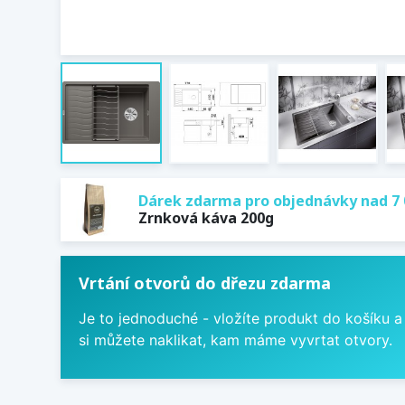
Dárek zdarma pro objednávky nad 7 
Zrnková káva 200g
Vrtání otvorů do dřezu zdarma
Je to jednoduché - vložíte produkt do košíku a
si můžete naklikat, kam máme vyvrtat otvory.