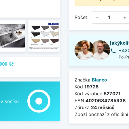
Počet
−
+
Jakýkol
+420
phone
Po-Pá
000 Kč
Značka
Blanco
Kód
19728
adjust
Kód výrobce
527071
EAN
4020684785938
 v košíku
Záruka
24 měsíců
Zboží pochází z oficiální