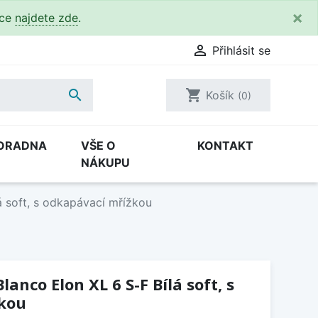
×
kce
najdete zde
.

Přihlásit se

shopping_cart
Košík
(0)
ORADNA
VŠE O
KONTAKT
NÁKUPU
á soft, s odkapávací mřížkou
anco Elon XL 6 S-F Bílá soft, s
kou