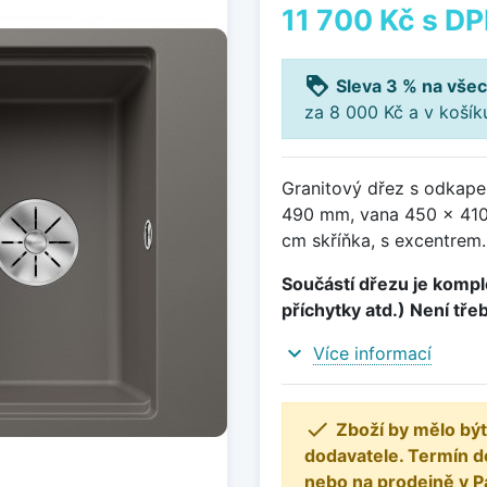
11 700 Kč
s D
loyalty
Sleva 3 % na všec
za 8 000 Kč a v koší
Granitový dřez s odkapem
490 mm, vana 450 x 410
cm skříňka, s excentrem.
Součástí dřezu je komple
příchytky atd.) Není tře
expand_more
Více informací

Zboží by mělo být
dodavatele. Termín d
nebo na prodejně v P