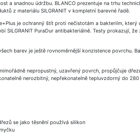
ost a snadnou údržbu. BLANCO prezentuje na trhu technick
uktů z materiálu SILGRANIT v kompletní barevné řadě.
e+Plus je ochranný štít proti nečistotám a bakteriím, kter
í SILGRANIT PuraDur antibakteriálně. Testy prokazují, že 
 všech barev je ještě rovnoměrnější konzistence povrchu. B
imořádně nepropustný, uzavřený povrch, propůjčuje dřez
konatelně nerozbitný, nepřekonatelně tepluvzdorný do 280
dřezů se jako těsnění používá silikon
 myčku