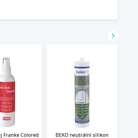

ej Franke Colored
BEKO neutrální silikon
Sada