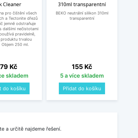
k Cleaner
310ml transparentní
dř
 na pro čištění všech
BEKO neutrální silikon 310ml
ch a Tectonite dřezů
transparentní
Čisti
ič jemně odstraňuje
Blanc
 dalšími nečistotami
mastn
používá pravidelně,
odol
 produktu trvalou
čis
. Objem 250 ml.
Silgra
ena
Cena
79 Kč
155 Kč
íce skladem
5 a více skladem
t do košíku
Přidat do košíku
e a určitě najdeme řešení.