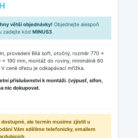
PH
hny větší objednávky!
Objednejte alespoň
ku zadejte kód
MINUS3
.
, provedení Bílá soft, otočný, rozměr 770 x
 x 190 mm, montáž do roviny, minimálně 60
 V ceně dřezu je odkapávací mřížka.
tní příslušenství k montáži. (výpusť, sifon,
ba nic dokupovat.
 dostupné, ale termín musíme zjistit u
odání Vám sdělíme telefonicky, emailem
ardubicích.