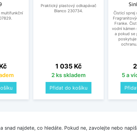
9
Sin
Praktický plastový odkapávač
Blanco 230734.
 multifunkční
Čisticí sprej
07829.
Fragranitový
Franke. Čist
vodní kámen s
a pokud se 
poskytuje
ochranu
Cena
C
 Kč
1 035 Kč
2
ladem
2 ks skladem
5 a v
košíku
Přidat do košíku
Přida
a snad najdete, co hledáte. Pokud ne, zavolejte nebo napišt