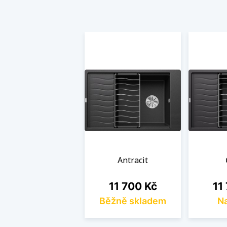
Antracit
Cena
Cen
11 700 Kč
11
Běžně skladem
Na