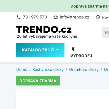
Doprava zdarma na 
731 979 570
info@trendo.cz
Po-
phone
mail_outline
access_time
20 let vybavujeme vaše kuchyně
flash_on
KATALOG ZBOŽÍ
VÝPRODEJ
Domů
Kuchyňské dřezy
Granitové dřezy
Dř
DOPRAVA ZDARMA