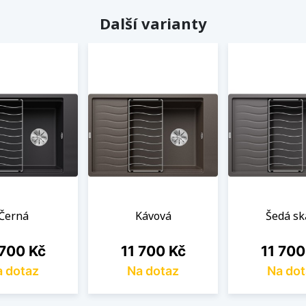
Další varianty
Černá
Kávová
Šedá sk
a
Cena
Cena
 700 Kč
11 700 Kč
11 700
 dotaz
Na dotaz
Na dot