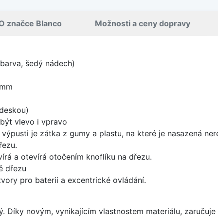
O značce Blanco
Možnosti a ceny dopravy
 barva, šedý nádech)
 mm
 deskou)
být vlevo i vpravo
 výpusti je zátka z gumy a plastu, na které je nasazená ne
řezu.
írá a otevírá otočením knoflíku na dřezu.
ě dřezu
vory pro baterii a excentrické ovládání.
ý. Díky novým, vynikajícím vlastnostem materiálu, zaruču