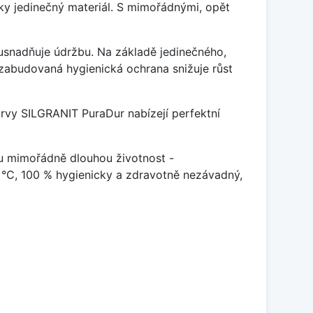
y jedinečný materiál. S mimořádnými, opět
ý usnadňuje údržbu. Na základě jedinečného,
zabudovaná hygienická ochrana snižuje růst
arvy SILGRANIT PuraDur nabízejí perfektní
u mimořádně dlouhou životnost -
 °C, 100 % hygienicky a zdravotně nezávadný,