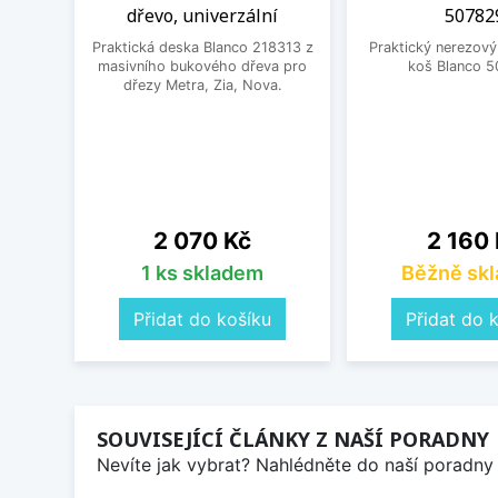
dřevo, univerzální
50782
Praktická deska Blanco 218313 z
Praktický nerezový
masivního bukového dřeva pro
koš Blanco 5
dřezy Metra, Zia, Nova.
Cena
Cena
2 070 Kč
2 160
1 ks skladem
Běžně sk
Přidat do košíku
Přidat do 
SOUVISEJÍCÍ ČLÁNKY Z NAŠÍ PORADNY
Nevíte jak vybrat? Nahlédněte do naší poradny 