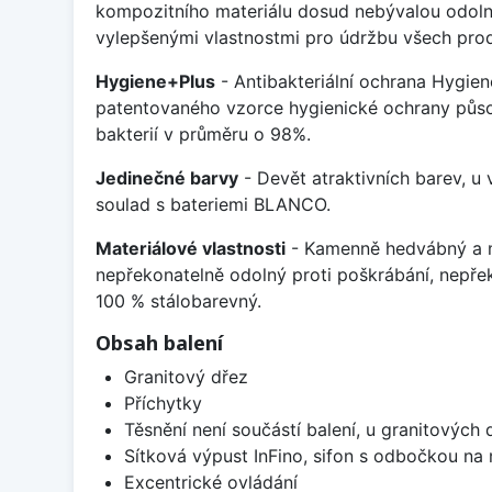
kompozitního materiálu dosud nebývalou odoln
vylepšenými vlastnostmi pro údržbu všech prod
Hygiene+Plus
- Antibakteriální ochrana Hygien
patentovaného vzorce hygienické ochrany působ
bakterií v průměru o 98%.
Jedinečné barvy
- Devět atraktivních barev, u
soulad s bateriemi BLANCO.
Materiálové vlastnosti
- Kamenně hedvábný a m
nepřekonatelně odolný proti poškrábání, nepře
100 % stálobarevný.
Obsah balení
Granitový dřez
Příchytky
Těsnění není součástí balení, u granitových 
Sítková výpust InFino, sifon s odbočkou na
Excentrické ovládání