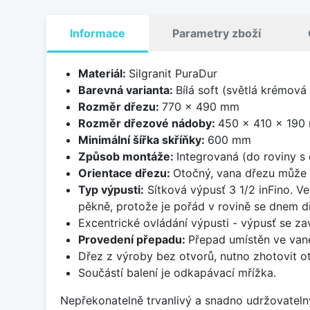
Informace
Parametry zboží
Materiál:
Silgranit PuraDur
Barevná varianta:
Bílá soft (světlá krémová
Rozměr dřezu:
770 x 490 mm
Rozměr dřezové nádoby:
450 x 410 x 190
Minimální šířka skříňky:
600 mm
Způsob montáže:
Integrovaná (do roviny s
Orientace dřezu:
Otočný, vana dřezu může 
Typ výpusti:
Sítková výpusť 3 1/2 inFino. Ve
pěkně, protože je pořád v rovině se dnem d
Excentrické ovládání výpusti - výpusť se zav
Provedení přepadu:
Přepad umístěn ve van
Dřez z výroby bez otvorů, nutno zhotovit ot
Součástí balení je odkapávací mřížka.
Nepřekonatelně trvanlivý a snadno udržovateln