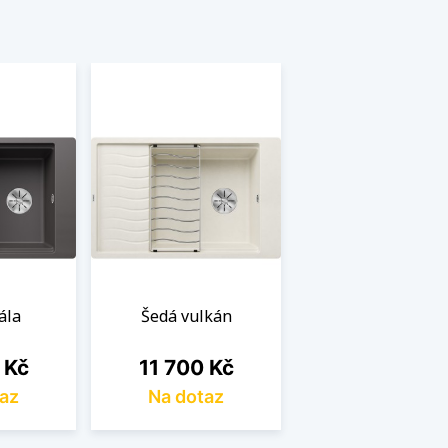
ála
Šedá vulkán
Cena
 Kč
11 700 Kč
az
Na dotaz