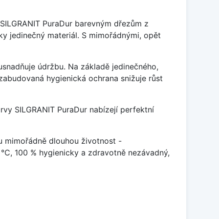
je SILGRANIT PuraDur barevným dřezům z
y jedinečný materiál. S mimořádnými, opět
ý usnadňuje údržbu. Na základě jedinečného,
zabudovaná hygienická ochrana snižuje růst
arvy SILGRANIT PuraDur nabízejí perfektní
u mimořádně dlouhou životnost -
 °C, 100 % hygienicky a zdravotně nezávadný,