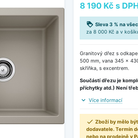
8 190 Kč
s DP
loyalty
Sleva 3 % na všec
za 8 000 Kč a v koší
Granitový dřez s odkape
500 mm, vana 345 x 430
skříňka, s excentrem.
Součástí dřezu je komple
příchytky atd.) Není tře
expand_more
Více informací

Zboží by mělo být
dodavatele. Termín d
nebo na prodejně v P