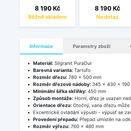
Cena
Cena
8 190 Kč
8 190 Kč
Běžně skladem
Na dotaz
Informace
Parametry zboží
Materiál:
Silgranit PuraDur
Barevná varianta:
Tartufo
Rozměr dřezu:
780 x 500 mm
Rozměr dřezové nádoby:
345 x 430 x 19
Minimální šířka skříňky:
450 mm
Způsob montáže:
Horní, dřez je usazen na
Orientace dřezu:
Otočný, vana dřezu může 
Excentrické ovládání výpusti - výpusť se zav
Provedení přepadu:
Přepad umístěn na odk
Rozměr výřezu:
760 x 480 mm