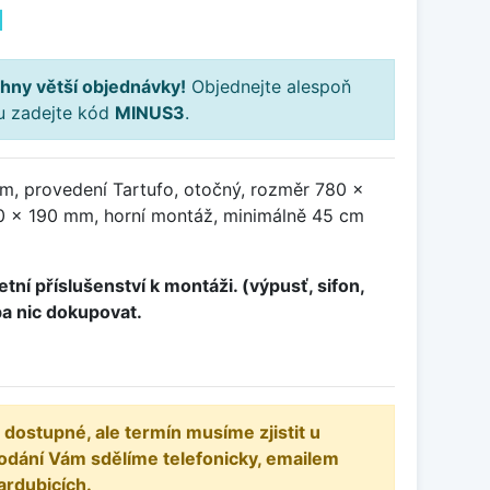
H
hny větší objednávky!
Objednejte alespoň
ku zadejte kód
MINUS3
.
m, provedení Tartufo, otočný, rozměr 780 x
 x 190 mm, horní montáž, minimálně 45 cm
tní příslušenství k montáži. (výpusť, sifon,
ba nic dokupovat.
 dostupné, ale termín musíme zjistit u
odání Vám sdělíme telefonicky, emailem
ardubicích.