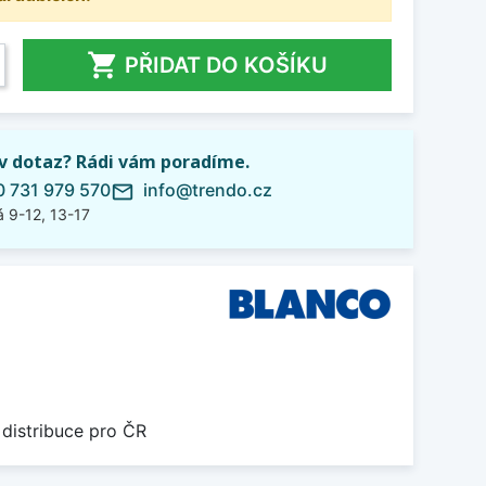

PŘIDAT DO KOŠÍKU
iv dotaz? Rádi vám poradíme.
 731 979 570
info@trendo.cz
mail_outline
 9-12, 13-17
 distribuce pro ČR