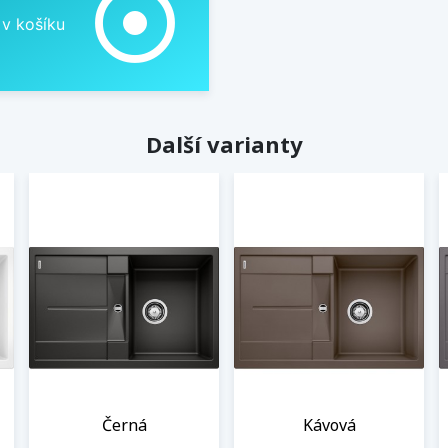
adjust
 v košíku
Další varianty
Černá
Kávová