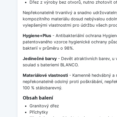
Dřez z výroby bez otvorů, nutno zhotovit ot
Nepřekonatelně trvanlivý a snadno udržovateln
kompozitního materiálu dosud nebývalou odoln
vylepšenými vlastnostmi pro údržbu všech prod
Hygiene+Plus
- Antibakteriální ochrana Hygien
patentovaného vzorce hygienické ochrany působ
bakterií v průměru o 98%.
Jedinečné barvy
- Devět atraktivních barev, u
soulad s bateriemi BLANCO.
Materiálové vlastnosti
- Kamenně hedvábný a m
nepřekonatelně odolný proti poškrábání, nepře
100 % stálobarevný.
Obsah balení
Granitový dřez
Příchytky