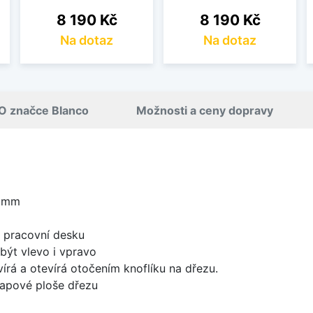
Cena
Cena
8 190 Kč
8 190 Kč
Na dotaz
Na dotaz
O značce Blanco
Možnosti a ceny dopravy
0 mm
d pracovní desku
být vlevo i vpravo
írá a otevírá otočením knoflíku na dřezu.
apové ploše dřezu