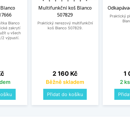
 Blanco
Multifunkční koš Blanco
Odkapávač
17666
507829
Praktický 
Bla
ítka Blanco
Praktický nerezový multifunkční
ické zakrytí
koš Blanco 507829.
užít u všech
1/2 výpustí.
Cena
Ce
Kč
2 160 Kč
1 
adem
Běžně skladem
2 k
košíku
Přidat do košíku
Přida