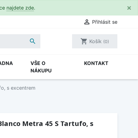
×
kce
najdete zde
.

Přihlásit se

shopping_cart
Košík
(0)
ADNA
VŠE O
KONTAKT
NÁKUPU
fo, s excentrem
lanco Metra 45 S Tartufo, s