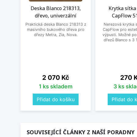
Deska Blanco 218313,
Krytka sítka
dřevo, univerzální
CapFlow 5
Praktická deska Blanco 218313 z
Nerezová krytka s
masivního bukového dřeva pro
CapFlow pro estet
dřezy Metra, Zia, Nova.
výpusti. Možné po
dřezů Blanco s 3 
Cena
Cena
2 070 Kč
270 
1 ks skladem
3 ks skl
Přidat do košíku
Přidat do 
SOUVISEJÍCÍ ČLÁNKY Z NAŠÍ PORADNY