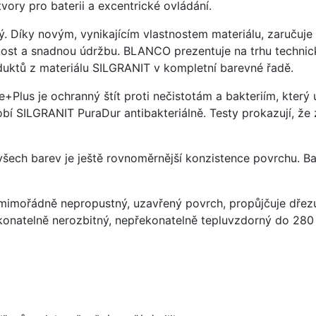
vory pro baterii a excentrické ovládání.
ý. Díky novým, vynikajícím vlastnostem materiálu, zaruču
ost a snadnou údržbu. BLANCO prezentuje na trhu technick
uktů z materiálu SILGRANIT v kompletní barevné řadě.
e+Plus je ochranný štít proti nečistotám a bakteriím, kter
í SILGRANIT PuraDur antibakteriálně. Testy prokazují, že 
 všech barev je ještě rovnoměrnější konzistence povrchu. B
imořádně nepropustný, uzavřený povrch, propůjčuje dřez
konatelně nerozbitný, nepřekonatelně tepluvzdorný do 280