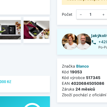
Počet
−
+
Jakýkol
+420
phone
Po-Pá
Značka
Blanco
Kód
19053
Kód výrobce
517345
000 Kč
EAN
4020684505086
Záruka
24 měsíců
Zboží pochází z oficiální