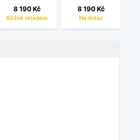
Cena
Cena
8 190 Kč
8 190 Kč
Běžně skladem
Na dotaz