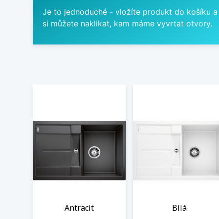
Je to jednoduché - vložíte produkt do košíku a
si můžete naklikat, kam máme vyvrtat otvory.
Antracit
Bílá