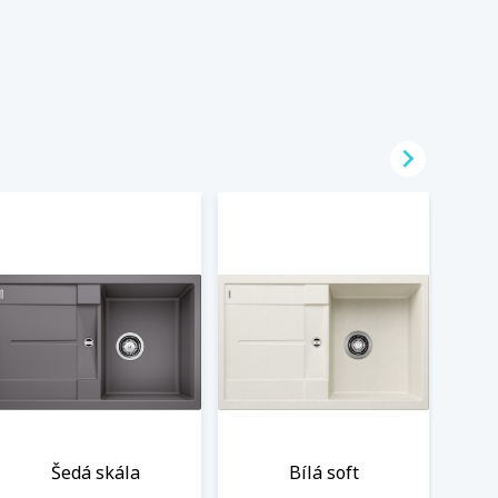

Šedá skála
Bílá soft