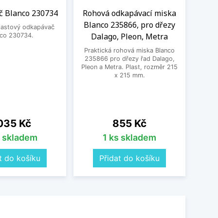
 Blanco 230734
Rohová odkapávací miska
Čisti
Blanco 235866, pro dřezy
plastový odkapávač
Dalago, Pleon, Metra
nco 230734.
Čistic
Fragr
Praktická rohová miska Blanco
Frank
235866 pro dřezy řad Dalago,
vodní 
Pleon a Metra. Plast, rozměr 215
a po
x 215 mm.
pos
o
na
Cena
035 Kč
855 Kč
s skladem
1 ks skladem
t do košíku
Přidat do košíku