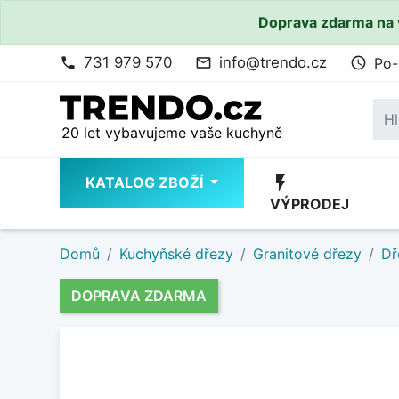
Doprava zdarma na 
731 979 570
info@trendo.cz
Po-
phone
mail_outline
access_time
20 let vybavujeme vaše kuchyně
flash_on
KATALOG ZBOŽÍ
VÝPRODEJ
Domů
Kuchyňské dřezy
Granitové dřezy
Dř
DOPRAVA ZDARMA