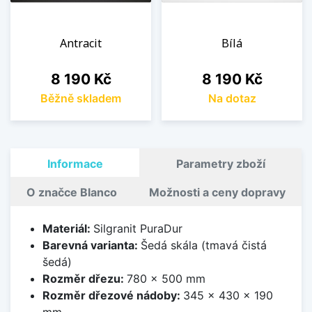
Antracit
Bílá
Cena
Cena
8 190 Kč
8 190 Kč
Běžně skladem
Na dotaz
Informace
Parametry zboží
O značce Blanco
Možnosti a ceny dopravy
Materiál:
Silgranit PuraDur
Barevná varianta:
Šedá skála (tmavá čistá
šedá)
Rozměr dřezu:
780 x 500 mm
Rozměr dřezové nádoby:
345 x 430 x 190
mm