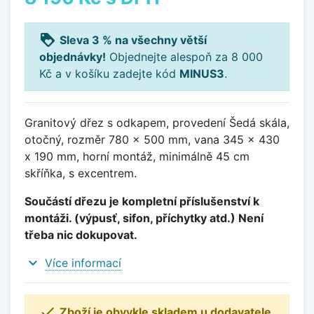
loyalty
Sleva 3 % na všechny větší
objednávky!
Objednejte alespoň za 8 000
Kč a v košíku zadejte kód
MINUS3
.
Granitový dřez s odkapem, provedení Šedá skála,
otočný, rozměr 780 x 500 mm, vana 345 x 430
x 190 mm, horní montáž, minimálně 45 cm
skříňka, s excentrem.
Součástí dřezu je kompletní příslušenství k
montáži. (výpusť, sifon, příchytky atd.) Není
třeba nic dokupovat.
expand_more
Více informací

Zboží je obvykle skladem u dodavatele.