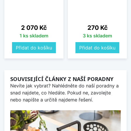
Cena
Cena
2 070 Kč
270 Kč
1 ks skladem
3 ks skladem
Přidat do košíku
Přidat do košíku
SOUVISEJÍCÍ ČLÁNKY Z NAŠÍ PORADNY
Nevíte jak vybrat? Nahlédněte do naší poradny a
snad najdete, co hledáte. Pokud ne, zavolejte
nebo napište a určitě najdeme řešení.