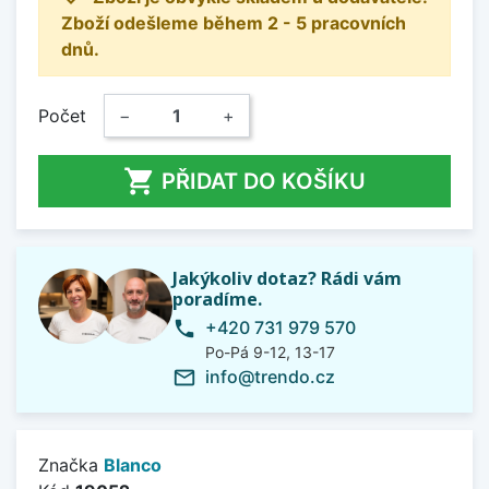
Zboží odešleme během 2 - 5 pracovních
dnů.
Počet
−
+

PŘIDAT DO KOŠÍKU
Jakýkoliv dotaz? Rádi vám
poradíme.
+420 731 979 570
phone
Po-Pá 9-12, 13-17
info@trendo.cz
mail_outline
Značka
Blanco