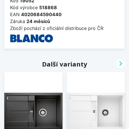
Kód
19052
Kód výrobce
518868
EAN
4020684590440
Záruka
24 měsíců
Zboží pochází z oficiální distribuce pro ČR

Další varianty