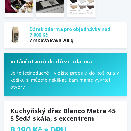
Dárek zdarma pro objednávky nad
7 000 Kč
Zrnková káva 200g
Vrtání otvorů do dřezu zdarma
Je to jednoduché - vložíte produkt do košíku a v
košíku si můžete naklikat, kam máme vyvrtat
otvory.
Kuchyňský dřez Blanco Metra 45
S Šedá skála, s excentrem
8 190 Kč
s DPH