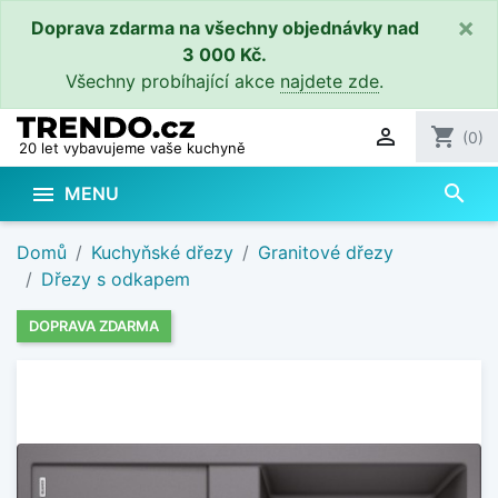
×
Doprava zdarma na všechny objednávky nad
3 000 Kč.
Všechny probíhající akce
najdete zde
.

shopping_cart
(0)
20 let vybavujeme vaše kuchyně
search

MENU
Domů
Kuchyňské dřezy
Granitové dřezy
Dřezy s odkapem
DOPRAVA ZDARMA