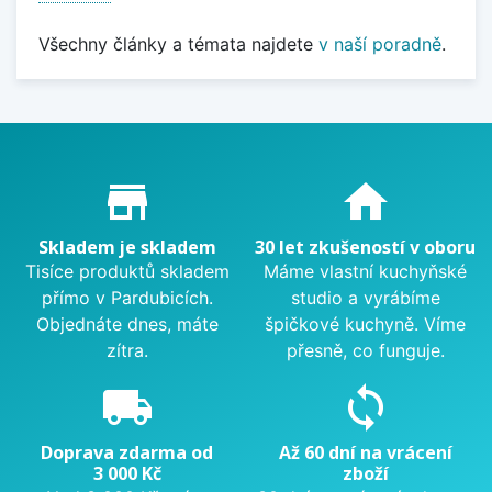
Všechny články a témata najdete
v naší poradně
.
Proč nakupovat u nás?
store_mall_directory
home
Skladem je skladem
30 let zkušeností v oboru
Tisíce produktů skladem
Máme vlastní kuchyňské
přímo v Pardubicích.
studio a vyrábíme
Objednáte dnes, máte
špičkové kuchyně. Víme
zítra.
přesně, co funguje.
local_shipping
sync
Doprava zdarma od
Až 60 dní na vrácení
3 000 Kč
zboží