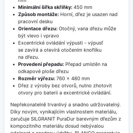
Minimální šířka skříňky:
450 mm
Způsob montáže:
Horní, dřez je usazen nad
pracovní desku
Orientace dřezu:
Otočný, vana dřezu může
být vlevo i vpravo
Excentrické ovládání výpusti - výpusť
se zavírá a otevírá otočením knoflíku
na dřezu.
Provedení přepadu:
Přepad umístěn na
odkapové ploše dřezu
Rozměr výřezu:
760 x 480 mm
Dřez z výroby bez otvorů, nutno zhotovit
otvory pro baterii a excentrické ovládání.
Nepřekonatelně trvanlivý a snadno udržovatelný.
Díky novým, vynikajícím vlastnostem materiálu,
zaručuje SILGRANIT PuraDur barevným dřezům z
kompozitního materiálu dosud nebývalou
odolnost a snadnou údržbu. BLANCO prezentuje