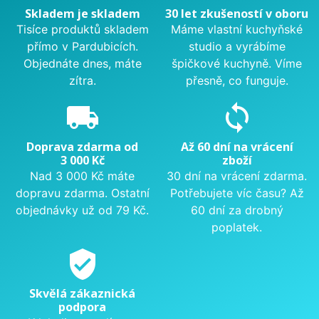
Skladem je skladem
30 let zkušeností v oboru
Tisíce produktů skladem
Máme vlastní kuchyňské
přímo v Pardubicích.
studio a vyrábíme
Objednáte dnes, máte
špičkové kuchyně. Víme
zítra.
přesně, co funguje.
local_shipping
sync
Doprava zdarma od
Až 60 dní na vrácení
3 000 Kč
zboží
Nad 3 000 Kč máte
30 dní na vrácení zdarma.
dopravu zdarma. Ostatní
Potřebujete víc času? Až
objednávky už od 79 Kč.
60 dní za drobný
poplatek.
verified_user
Skvělá zákaznická
podpora