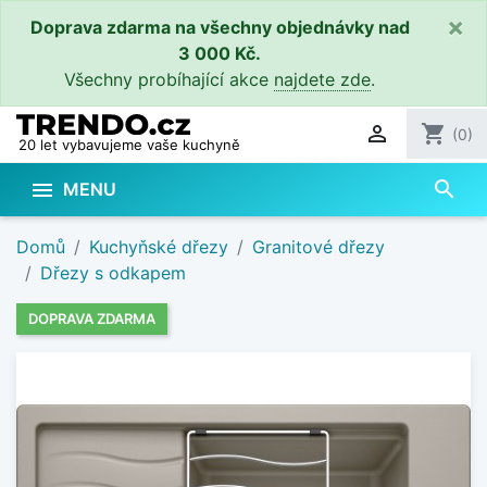
×
Doprava zdarma na všechny objednávky nad
3 000 Kč.
Všechny probíhající akce
najdete zde
.

shopping_cart
(0)
20 let vybavujeme vaše kuchyně
search

MENU
Domů
Kuchyňské dřezy
Granitové dřezy
Dřezy s odkapem
DOPRAVA ZDARMA