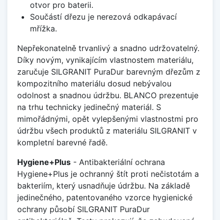
otvor pro baterii.
Součástí dřezu je nerezová odkapávací
mřížka.
Nepřekonatelně trvanlivý a snadno udržovatelný.
Díky novým, vynikajícím vlastnostem materiálu,
zaručuje SILGRANIT PuraDur barevným dřezům z
kompozitního materiálu dosud nebývalou
odolnost a snadnou údržbu. BLANCO prezentuje
na trhu technicky jedinečný materiál. S
mimořádnými, opět vylepšenými vlastnostmi pro
údržbu všech produktů z materiálu SILGRANIT v
kompletní barevné řadě.
Hygiene+Plus
- Antibakteriální ochrana
Hygiene+Plus je ochranný štít proti nečistotám a
bakteriím, který usnadňuje údržbu. Na základě
jedinečného, patentovaného vzorce hygienické
ochrany působí SILGRANIT PuraDur