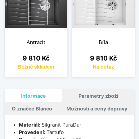
Antracit
Bílá
Cena
Cena
9 810 Kč
9 810 Kč
Běžně skladem
Na dotaz
Informace
Parametry zboží
O značce Blanco
Možnosti a ceny dopravy
Materiál:
Silgranit PuraDur
Provedení:
Tartufo