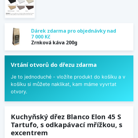
Dárek zdarma pro objednávky nad
7 000 Kč
Zrnková káva 200g
Vrtání otvorů do dřezu zdarma
Je to jednoduché - vložíte produkt do košíku a v
košíku si můžete naklikat, kam máme vyvrtat
otvory.
Kuchyňský dřez Blanco Elon 45 S
Tartufo, s odkapávací mřížkou, s
excentrem