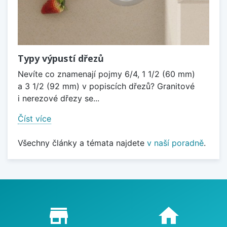
Typy výpustí dřezů
Nevíte co znamenají pojmy 6/4, 1 1/2 (60 mm)
a 3 1/2 (92 mm) v popiscích dřezů? Granitové
i nerezové dřezy se...
Číst více
Všechny články a témata najdete
v naší poradně
.
Proč nakupovat u nás?
store_mall_directory
home