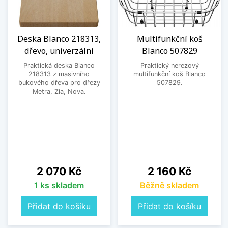
Deska Blanco 218313,
Multifunkční koš
dřevo, univerzální
Blanco 507829
Praktická deska Blanco
Praktický nerezový
218313 z masivního
multifunkční koš Blanco
bukového dřeva pro dřezy
507829.
Metra, Zia, Nova.
Cena
Cena
2 070 Kč
2 160 Kč
1 ks skladem
Běžně skladem
Přidat do košíku
Přidat do košíku