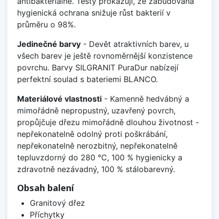
antibakteriálně. Testy prokazují, že zabudovaná
hygienická ochrana snižuje růst bakterií v
průměru o 98%.
Jedinečné barvy
- Devět atraktivních barev, u
všech barev je ještě rovnoměrnější konzistence
povrchu. Barvy SILGRANIT PuraDur nabízejí
perfektní soulad s bateriemi BLANCO.
Materiálové vlastnosti
- Kamenně hedvábný a
mimořádně nepropustný, uzavřený povrch,
propůjčuje dřezu mimořádně dlouhou životnost -
nepřekonatelně odolný proti poškrábání,
nepřekonatelně nerozbitný, nepřekonatelně
tepluvzdorný do 280 °C, 100 % hygienicky a
zdravotně nezávadný, 100 % stálobarevný.
Obsah balení
Granitový dřez
Příchytky