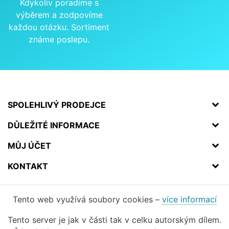
Kdykoliv poradíme s
výběrem a zodpovíme
každou otázku. Sortiment
známe poslepu.
SPOLEHLIVÝ PRODEJCE
DŮLEŽITÉ INFORMACE
MŮJ ÚČET
KONTAKT
Tento web využívá soubory cookies –
více informací
Tento server je jak v části tak v celku autorským dílem.