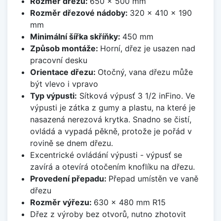
Rozměr dřezu:
650 x 500 mm
Rozměr dřezové nádoby:
320 x 410 x 190
mm
Minimální šířka skříňky:
450 mm
Způsob montáže:
Horní, dřez je usazen nad
pracovní desku
Orientace dřezu:
Otočný, vana dřezu může
být vlevo i vpravo
Typ výpusti:
Sítková výpusť 3 1/2 inFino. Ve
výpusti je zátka z gumy a plastu, na které je
nasazená nerezová krytka. Snadno se čistí,
ovládá a vypadá pěkně, protože je pořád v
rovině se dnem dřezu.
Excentrické ovládání výpusti - výpusť se
zavírá a otevírá otočením knoflíku na dřezu.
Provedení přepadu:
Přepad umístěn ve vaně
dřezu
Rozměr výřezu:
630 x 480 mm R15
Dřez z výroby bez otvorů, nutno zhotovit