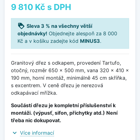
9 810 Kč
s DPH
loyalty
Sleva 3 % na všechny větší
objednávky!
Objednejte alespoň za 8 000
Kč a v košíku zadejte kód
MINUS3
.
Granitový dřez s odkapem, provedení Tartufo,
otočný, rozměr 650 x 500 mm, vana 320 x 410 x
190 mm, horní montáž, minimálně 45 cm skříňka,
s excentrem. V ceně dřezu je nerezová
odkapávací mřížka.
Součástí dřezu je kompletní příslušenství k
montáži. (výpusť, sifon, příchytky atd.) Není
třeba nic dokupovat.
expand_more
Více informací