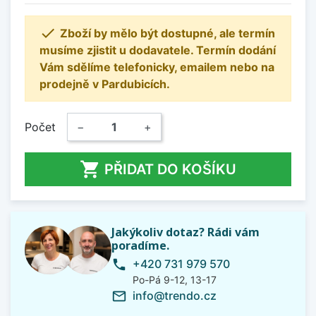

Zboží by mělo být dostupné, ale termín
musíme zjistit u dodavatele. Termín dodání
Vám sdělíme telefonicky, emailem nebo na
prodejně v Pardubicích.
Počet
−
+

PŘIDAT DO KOŠÍKU
Jakýkoliv dotaz? Rádi vám
poradíme.
+420 731 979 570
phone
Po-Pá 9-12, 13-17
info@trendo.cz
mail_outline