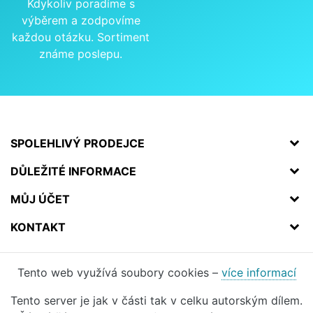
Kdykoliv poradíme s
výběrem a zodpovíme
každou otázku. Sortiment
známe poslepu.
SPOLEHLIVÝ PRODEJCE
DŮLEŽITÉ INFORMACE
MŮJ ÚČET
KONTAKT
Tento web využívá soubory cookies –
více informací
Tento server je jak v části tak v celku autorským dílem.