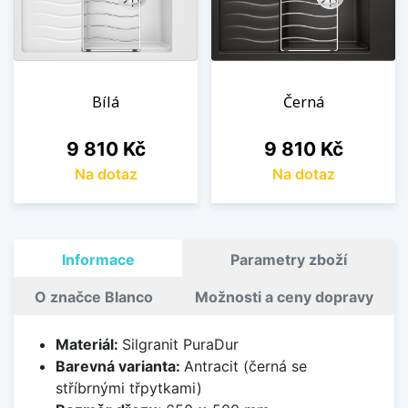
Bílá
Černá
Cena
Cena
9 810 Kč
9 810 Kč
Na dotaz
Na dotaz
Informace
Parametry zboží
O značce Blanco
Možnosti a ceny dopravy
Materiál:
Silgranit PuraDur
Barevná varianta:
Antracit (černá se
stříbrnými třpytkami)