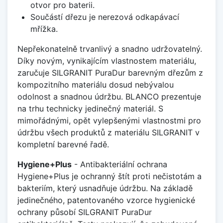
otvor pro baterii.
Součástí dřezu je nerezová odkapávací
mřížka.
Nepřekonatelně trvanlivý a snadno udržovatelný.
Díky novým, vynikajícím vlastnostem materiálu,
zaručuje SILGRANIT PuraDur barevným dřezům z
kompozitního materiálu dosud nebývalou
odolnost a snadnou údržbu. BLANCO prezentuje
na trhu technicky jedinečný materiál. S
mimořádnými, opět vylepšenými vlastnostmi pro
údržbu všech produktů z materiálu SILGRANIT v
kompletní barevné řadě.
Hygiene+Plus
- Antibakteriální ochrana
Hygiene+Plus je ochranný štít proti nečistotám a
bakteriím, který usnadňuje údržbu. Na základě
jedinečného, patentovaného vzorce hygienické
ochrany působí SILGRANIT PuraDur