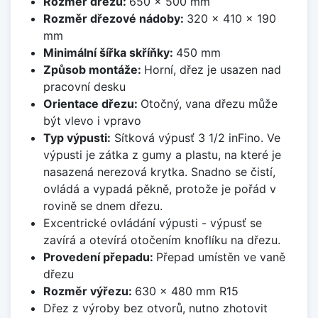
Rozměr dřezu:
650 x 500 mm
Rozměr dřezové nádoby:
320 x 410 x 190
mm
Minimální šířka skříňky:
450 mm
Způsob montáže:
Horní, dřez je usazen nad
pracovní desku
Orientace dřezu:
Otočný, vana dřezu může
být vlevo i vpravo
Typ výpusti:
Sítková výpusť 3 1/2 inFino. Ve
výpusti je zátka z gumy a plastu, na které je
nasazená nerezová krytka. Snadno se čistí,
ovládá a vypadá pěkně, protože je pořád v
rovině se dnem dřezu.
Excentrické ovládání výpusti - výpusť se
zavírá a otevírá otočením knoflíku na dřezu.
Provedení přepadu:
Přepad umístěn ve vaně
dřezu
Rozměr výřezu:
630 x 480 mm R15
Dřez z výroby bez otvorů, nutno zhotovit