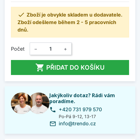

Zboží je obvykle skladem u dodavatele.
Zboží odešleme během 2 - 5 pracovních
dnů.
Počet
−
+

PŘIDAT DO KOŠÍKU
Jakýkoliv dotaz? Rádi vám
poradíme.
+420 731 979 570
phone
Po-Pá 9-12, 13-17
info@trendo.cz
mail_outline