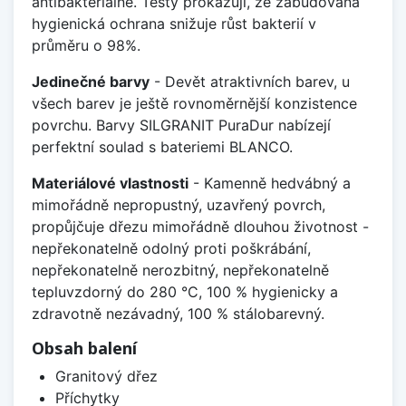
antibakteriálně. Testy prokazují, že zabudovaná
hygienická ochrana snižuje růst bakterií v
průměru o 98%.
Jedinečné barvy
- Devět atraktivních barev, u
všech barev je ještě rovnoměrnější konzistence
povrchu. Barvy SILGRANIT PuraDur nabízejí
perfektní soulad s bateriemi BLANCO.
Materiálové vlastnosti
- Kamenně hedvábný a
mimořádně nepropustný, uzavřený povrch,
propůjčuje dřezu mimořádně dlouhou životnost -
nepřekonatelně odolný proti poškrábání,
nepřekonatelně nerozbitný, nepřekonatelně
tepluvzdorný do 280 °C, 100 % hygienicky a
zdravotně nezávadný, 100 % stálobarevný.
Obsah balení
Granitový dřez
Příchytky