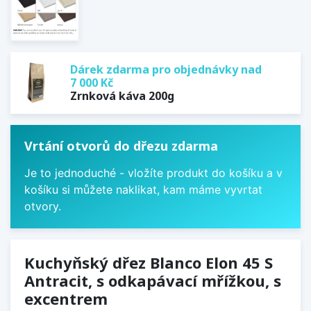
Dárek zdarma pro objednávky nad
7 000 Kč
Zrnková káva 200g
Vrtání otvorů do dřezu zdarma
Je to jednoduché - vložíte produkt do košíku a v
košíku si můžete naklikat, kam máme vyvrtat
otvory.
Kuchyňský dřez Blanco Elon 45 S
Antracit, s odkapávací mřížkou, s
excentrem