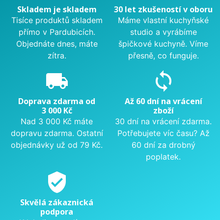
Skladem je skladem
30 let zkušeností v oboru
Tisíce produktů skladem
Máme vlastní kuchyňské
přímo v Pardubicích.
studio a vyrábíme
Objednáte dnes, máte
špičkové kuchyně. Víme
zítra.
přesně, co funguje.
local_shipping
sync
Doprava zdarma od
Až 60 dní na vrácení
3 000 Kč
zboží
Nad 3 000 Kč máte
30 dní na vrácení zdarma.
dopravu zdarma. Ostatní
Potřebujete víc času? Až
objednávky už od 79 Kč.
60 dní za drobný
poplatek.
verified_user
Skvělá zákaznická
podpora