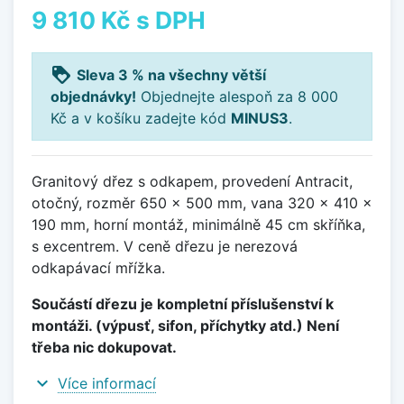
9 810 Kč
s DPH
loyalty
Sleva 3 % na všechny větší
objednávky!
Objednejte alespoň za 8 000
Kč a v košíku zadejte kód
MINUS3
.
Granitový dřez s odkapem, provedení Antracit,
otočný, rozměr 650 x 500 mm, vana 320 x 410 x
190 mm, horní montáž, minimálně 45 cm skříňka,
s excentrem. V ceně dřezu je nerezová
odkapávací mřížka.
Součástí dřezu je kompletní příslušenství k
montáži. (výpusť, sifon, příchytky atd.) Není
třeba nic dokupovat.
expand_more
Více informací