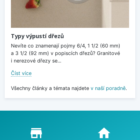
Typy výpustí dřezů
Nevíte co znamenají pojmy 6/4, 1 1/2 (60 mm)
a 3 1/2 (92 mm) v popiscích dřezů? Granitové
i nerezové dřezy se...
Číst více
Všechny články a témata najdete
v naší poradně
.
Proč nakupovat u nás?
store_mall_directory
home