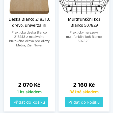
Deska Blanco 218313,
Multifunkční koš
dřevo, univerzální
Blanco 507829
Praktická deska Blanco
Praktický nerezový
218313 z masivního
multifunkční koš Blanco
bukového dřeva pro dřezy
507829.
Metra, Zia, Nova.
Cena
Cena
2 070 Kč
2 160 Kč
1 ks skladem
Běžně skladem
Přidat do košíku
Přidat do košíku