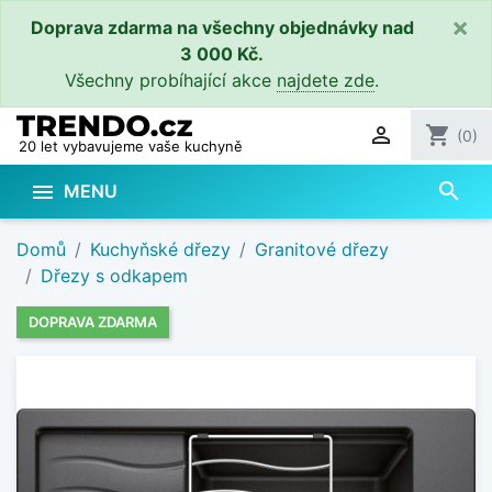
×
Doprava zdarma na všechny objednávky nad
3 000 Kč.
Všechny probíhající akce
najdete zde
.

shopping_cart
(0)
20 let vybavujeme vaše kuchyně
search

MENU
Domů
Kuchyňské dřezy
Granitové dřezy
Dřezy s odkapem
DOPRAVA ZDARMA