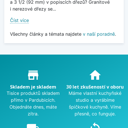
a 3 1/2 (92 mm) v popiscích dřezů? Granitové
i nerezové dřezy se...
Číst více
Všechny články a témata najdete
v naší poradně
.
Proč nakupovat u nás?
store_mall_directory
home
Skladem je skladem
30 let zkušeností v oboru
Tisíce produktů skladem
Máme vlastní kuchyňské
přímo v Pardubicích.
studio a vyrábíme
Objednáte dnes, máte
špičkové kuchyně. Víme
zítra.
přesně, co funguje.