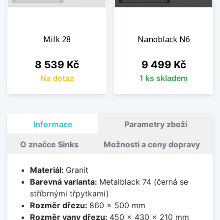
Milk 28
Nanoblack N6
Cena
Cena
8 539 Kč
9 499 Kč
Na dotaz
1 ks skladem
Informace
Parametry zboží
O značce Sinks
Možnosti a ceny dopravy
Materiál:
Granit
Barevná varianta:
Metalblack 74 (černá se
stříbrnými třpytkami)
Rozměr dřezu:
860 x 500 mm
Rozměr vany dřezu:
450 x 430 x 210 mm