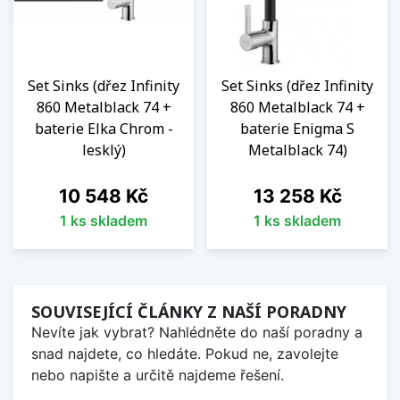
Set Sinks (dřez Infinity
Set Sinks (dřez Infinity
860 Metalblack 74 +
860 Metalblack 74 +
baterie Elka Chrom -
baterie Enigma S
lesklý)
Metalblack 74)
Cena
Cena
10 548 Kč
13 258 Kč
1 ks skladem
1 ks skladem
SOUVISEJÍCÍ ČLÁNKY Z NAŠÍ PORADNY
Nevíte jak vybrat? Nahlédněte do naší poradny a
snad najdete, co hledáte. Pokud ne, zavolejte
nebo napište a určitě najdeme řešení.