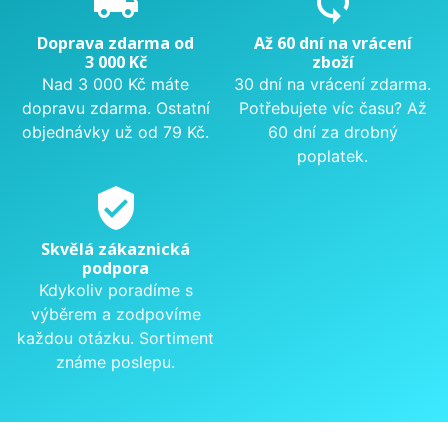
local_shipping
sync
Doprava zdarma od
Až 60 dní na vrácení
3 000 Kč
zboží
Nad 3 000 Kč máte
30 dní na vrácení zdarma.
dopravu zdarma. Ostatní
Potřebujete víc času? Až
objednávky už od 79 Kč.
60 dní za drobný
poplatek.
verified_user
Skvělá zákaznická
podpora
Kdykoliv poradíme s
výběrem a zodpovíme
každou otázku. Sortiment
známe poslepu.