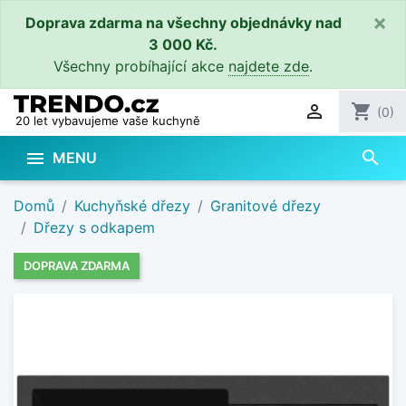
×
Doprava zdarma na všechny objednávky nad
3 000 Kč.
Všechny probíhající akce
najdete zde
.

shopping_cart
(0)
20 let vybavujeme vaše kuchyně
search

MENU
Domů
Kuchyňské dřezy
Granitové dřezy
Dřezy s odkapem
DOPRAVA ZDARMA