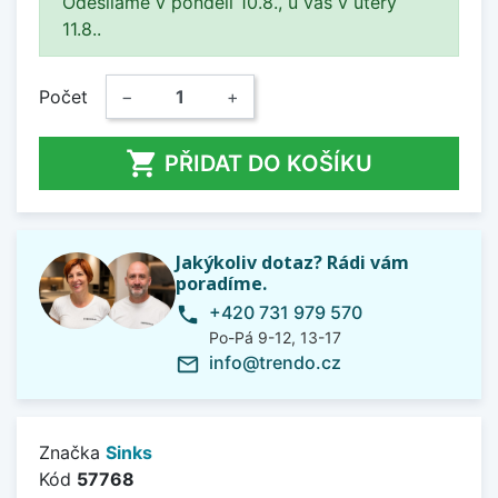
Odesíláme v pondělí 10.8., u vás v úterý
11.8..
Počet
−
+

PŘIDAT DO KOŠÍKU
Jakýkoliv dotaz? Rádi vám
poradíme.
+420 731 979 570
phone
Po-Pá 9-12, 13-17
info@trendo.cz
mail_outline
Značka
Sinks
Kód
57768