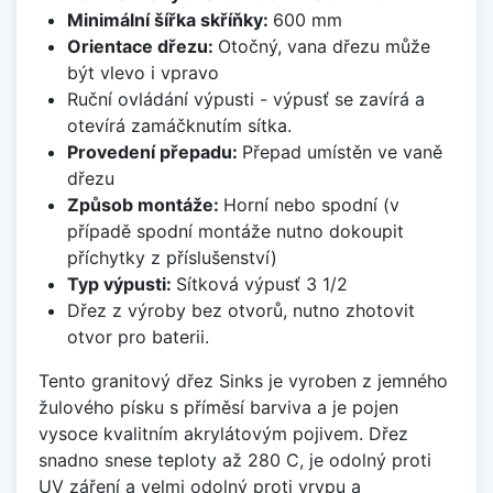
Minimální šířka skříňky:
600 mm
Orientace dřezu:
Otočný, vana dřezu může
být vlevo i vpravo
Ruční ovládání výpusti - výpusť se zavírá a
otevírá zamáčknutím sítka.
Provedení přepadu:
Přepad umístěn ve vaně
dřezu
Způsob montáže:
Horní nebo spodní (v
případě spodní montáže nutno dokoupit
příchytky z příslušenství)
Typ výpusti:
Sítková výpusť 3 1/2
Dřez z výroby bez otvorů, nutno zhotovit
otvor pro baterii.
Tento granitový dřez Sinks je vyroben z jemného
žulového písku s příměsí barviva a je pojen
vysoce kvalitním akrylátovým pojivem. Dřez
snadno snese teploty až 280 C, je odolný proti
UV záření a velmi odolný proti vrypu a