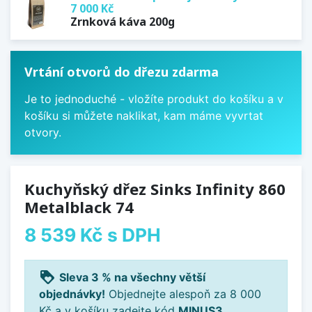
7 000 Kč
Zrnková káva 200g
Vrtání otvorů do dřezu zdarma
Je to jednoduché - vložíte produkt do košíku a v
košíku si můžete naklikat, kam máme vyvrtat
otvory.
Kuchyňský dřez Sinks Infinity 860
Metalblack 74
8 539 Kč
s DPH
loyalty
Sleva 3 % na všechny větší
objednávky!
Objednejte alespoň za 8 000
Kč a v košíku zadejte kód
MINUS3
.