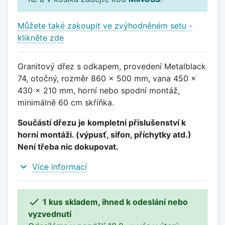
Můžete také zakoupit ve zvýhodněném setu -
klikněte zde
Granitový dřez s odkapem, provedení Metalblack
74, otočný, rozměr 860 x 500 mm, vana 450 x
430 x 210 mm, horní nebo spodní montáž,
minimálně 60 cm skříňka.
Součástí dřezu je kompletní příslušenství k
horní montáži. (výpusť, sifon, příchytky atd.)
Není třeba nic dokupovat.
expand_more
Více informací

1 kus skladem, ihned k odeslání nebo
vyzvednutí