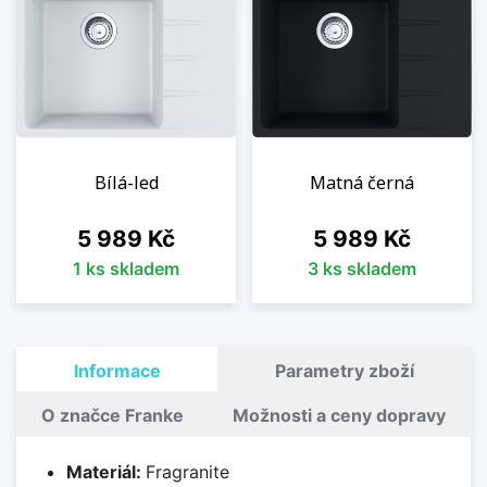
Bílá-led
Matná černá
Cena
Cena
5 989 Kč
5 989 Kč
1 ks skladem
3 ks skladem
Informace
Parametry zboží
O značce Franke
Možnosti a ceny dopravy
Materiál:
Fragranite