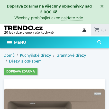
×
Doprava zdarma na všechny objednávky nad
3 000 Kč.
Všechny probíhající akce
najdete zde
.

shopping_cart
(0)
20 let vybavujeme vaše kuchyně
search

MENU
Domů
Kuchyňské dřezy
Granitové dřezy
Dřezy s odkapem
DOPRAVA ZDARMA