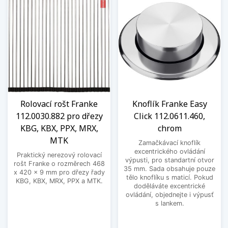
Rolovací rošt Franke
Knoflík Franke Easy
112.0030.882 pro dřezy
Click 112.0611.460,
KBG, KBX, PPX, MRX,
chrom
MTK
Zamačkávací knoflík
excentrického ovládání
Praktický nerezový rolovací
výpusti, pro standartní otvor
rošt Franke o rozměrech 468
35 mm. Sada obsahuje pouze
x 420 x 9 mm pro dřezy řady
tělo knoflíku s maticí. Pokud
KBG, KBX, MRX, PPX a MTK.
doděláváte excentrické
ovládání, objednejte i výpusť
s lankem.