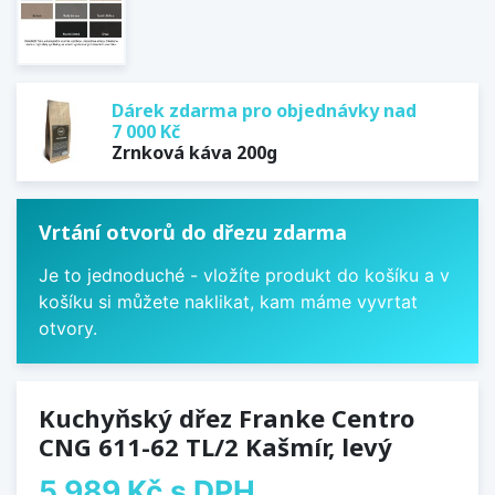
Dárek zdarma pro objednávky nad
7 000 Kč
Zrnková káva 200g
Vrtání otvorů do dřezu zdarma
Je to jednoduché - vložíte produkt do košíku a v
košíku si můžete naklikat, kam máme vyvrtat
otvory.
Kuchyňský dřez Franke Centro
CNG 611-62 TL/2 Kašmír, levý
5 989 Kč
s DPH