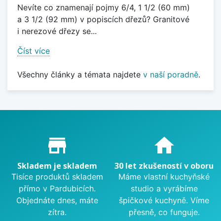
Nevíte co znamenají pojmy 6/4, 1 1/2 (60 mm)
a 3 1/2 (92 mm) v popiscích dřezů? Granitové
i nerezové dřezy se...
Číst více
Všechny články a témata najdete
v naší poradně
.
Proč nakupovat u nás?
store_mall_directory
home
Skladem je skladem
30 let zkušeností v oboru
Tisíce produktů skladem
Máme vlastní kuchyňské
přímo v Pardubicích.
studio a vyrábíme
Objednáte dnes, máte
špičkové kuchyně. Víme
zítra.
přesně, co funguje.