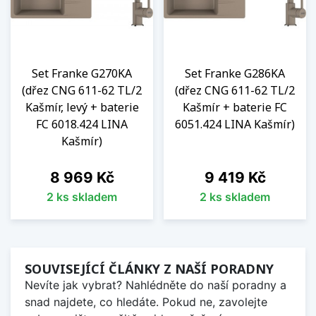
Set Franke G270KA
Set Franke G286KA
(dřez CNG 611-62 TL/2
(dřez CNG 611-62 TL/2
Kašmír, levý + baterie
Kašmír + baterie FC
FC 6018.424 LINA
6051.424 LINA Kašmír)
Kašmír)
Cena
Cena
8 969 Kč
9 419 Kč
2 ks skladem
2 ks skladem
SOUVISEJÍCÍ ČLÁNKY Z NAŠÍ PORADNY
Nevíte jak vybrat? Nahlédněte do naší poradny a
snad najdete, co hledáte. Pokud ne, zavolejte