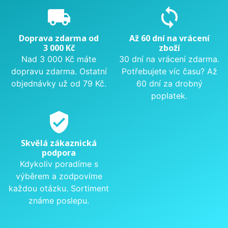
local_shipping
sync
Doprava zdarma od
Až 60 dní na vrácení
3 000 Kč
zboží
Nad 3 000 Kč máte
30 dní na vrácení zdarma.
dopravu zdarma. Ostatní
Potřebujete víc času? Až
objednávky už od 79 Kč.
60 dní za drobný
poplatek.
verified_user
Skvělá zákaznická
podpora
Kdykoliv poradíme s
výběrem a zodpovíme
každou otázku. Sortiment
známe poslepu.