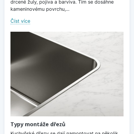
drcené žuly, pojiva a barviva. Tím se dosáhne
kameninovému povrchu,...
Číst více
Typy montáže dřezů
Kuchyňské dřezy se dají namontovat na několik