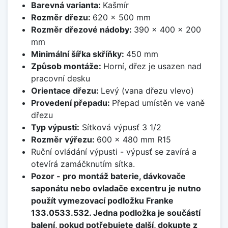
Barevná varianta:
Kašmír
Rozměr dřezu:
620 x 500 mm
Rozměr dřezové nádoby:
390 x 400 x 200
mm
Minimální šířka skříňky:
450 mm
Způsob montáže:
Horní, dřez je usazen nad
pracovní desku
Orientace dřezu:
Levý (vana dřezu vlevo)
Provedení přepadu:
Přepad umístěn ve vaně
dřezu
Typ výpusti:
Sítková výpusť 3 1/2
Rozměr výřezu:
600 x 480 mm R15
Ruční ovládání výpusti - výpusť se zavírá a
otevírá zamáčknutím sítka.
Pozor - pro montáž baterie, dávkovače
saponátu nebo ovladače excentru je nutno
použít vymezovací podložku Franke
133.0533.532. Jedna podložka je součástí
balení, pokud potřebujete další, dokupte z