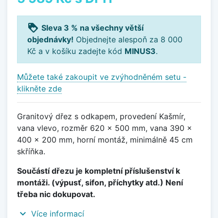
loyalty
Sleva 3 % na všechny větší
objednávky!
Objednejte alespoň za 8 000
Kč a v košíku zadejte kód
MINUS3
.
Můžete také zakoupit ve zvýhodněném setu -
klikněte zde
Granitový dřez s odkapem, provedení Kašmír,
vana vlevo, rozměr 620 x 500 mm, vana 390 x
400 x 200 mm, horní montáž, minimálně 45 cm
skříňka.
Součástí dřezu je kompletní příslušenství k
montáži. (výpusť, sifon, příchytky atd.) Není
třeba nic dokupovat.
expand_more
Více informací