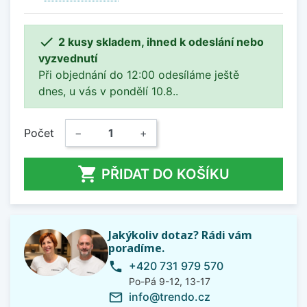

2 kusy skladem, ihned k odeslání nebo
vyzvednutí
Při objednání do 12:00 odesíláme ještě
dnes, u vás v pondělí 10.8..
Počet
−
+

PŘIDAT DO KOŠÍKU
Jakýkoliv dotaz? Rádi vám
poradíme.
+420 731 979 570
phone
Po-Pá 9-12, 13-17
info@trendo.cz
mail_outline