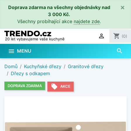
×
Doprava zdarma na všechny objednávky nad
3 000 Kč.
Všechny probíhající akce
najdete zde
.

shopping_cart
(0)
20 let vybavujeme vaše kuchyně
search

MENU
Domů
Kuchyňské dřezy
Granitové dřezy
Dřezy s odkapem
local_offer
DOPRAVA ZDARMA
AKCE