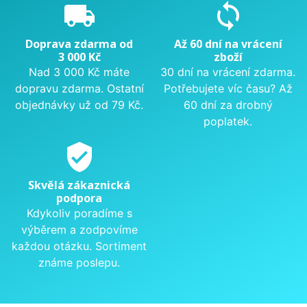
local_shipping
sync
Doprava zdarma od
Až 60 dní na vrácení
3 000 Kč
zboží
Nad 3 000 Kč máte
30 dní na vrácení zdarma.
dopravu zdarma. Ostatní
Potřebujete víc času? Až
objednávky už od 79 Kč.
60 dní za drobný
poplatek.
verified_user
Skvělá zákaznická
podpora
Kdykoliv poradíme s
výběrem a zodpovíme
každou otázku. Sortiment
známe poslepu.