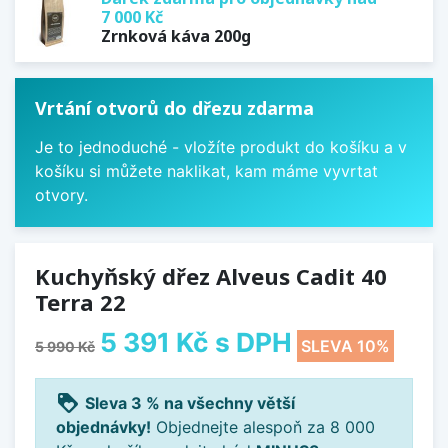
7 000 Kč
Zrnková káva 200g
Vrtání otvorů do dřezu zdarma
Je to jednoduché - vložíte produkt do košíku a v
košíku si můžete naklikat, kam máme vyvrtat
otvory.
Kuchyňský dřez Alveus Cadit 40
Terra 22
5 391 Kč
s DPH
SLEVA 10%
5 990 Kč
loyalty
Sleva 3 % na všechny větší
objednávky!
Objednejte alespoň za 8 000