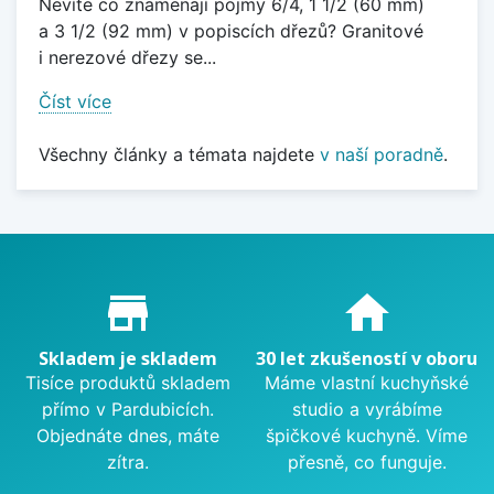
Nevíte co znamenají pojmy 6/4, 1 1/2 (60 mm)
a 3 1/2 (92 mm) v popiscích dřezů? Granitové
i nerezové dřezy se...
Číst více
Všechny články a témata najdete
v naší poradně
.
Proč nakupovat u nás?
store_mall_directory
home
Skladem je skladem
30 let zkušeností v oboru
Tisíce produktů skladem
Máme vlastní kuchyňské
přímo v Pardubicích.
studio a vyrábíme
Objednáte dnes, máte
špičkové kuchyně. Víme
zítra.
přesně, co funguje.