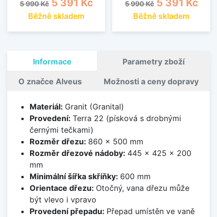
Běžná cena
Cena
Běžná cena
Cena
5 391 Kč
5 391 Kč
5 990 Kč
5 990 Kč
Běžně skladem
Běžně skladem
Informace
Parametry zboží
O značce Alveus
Možnosti a ceny dopravy
Materiál:
Granit (Granital)
Provedení:
Terra 22 (písková s drobnými
černými tečkami)
Rozměr dřezu:
860 x 500 mm
Rozměr dřezové nádoby:
445 x 425 x 200
mm
Minimální šířka skříňky:
600 mm
Orientace dřezu:
Otočný, vana dřezu může
být vlevo i vpravo
Provedení přepadu:
Přepad umístěn ve vaně