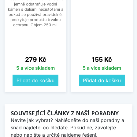
jemně odstraňuje vodní
kámen s dalšími nečistotami a
pokud se používá pravidelně,
poskytuje produktu trvalou
ochranu. Objem 250 ml.
Cena
Cena
279 Kč
155 Kč
5 a více skladem
5 a více skladem
Přidat do košíku
Přidat do košíku
SOUVISEJÍCÍ ČLÁNKY Z NAŠÍ PORADNY
Nevíte jak vybrat? Nahlédněte do naší poradny a
snad najdete, co hledáte. Pokud ne, zavolejte
nebo napište a určitě najdeme řešení.