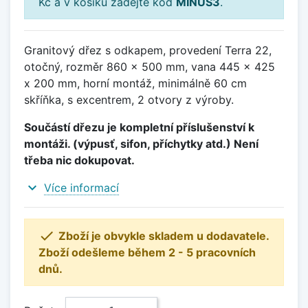
Kč a v košíku zadejte kód
MINUS3
.
Granitový dřez s odkapem, provedení Terra 22,
otočný, rozměr 860 x 500 mm, vana 445 x 425
x 200 mm, horní montáž, minimálně 60 cm
skříňka, s excentrem, 2 otvory z výroby.
Součástí dřezu je kompletní příslušenství k
montáži. (výpusť, sifon, příchytky atd.) Není
třeba nic dokupovat.
expand_more
Více informací

Zboží je obvykle skladem u dodavatele.
Zboží odešleme během 2 - 5 pracovních
dnů.