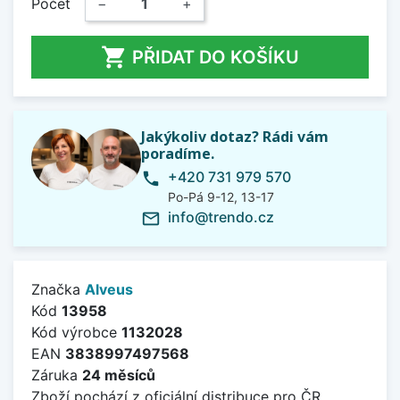
Počet
−
+

PŘIDAT DO KOŠÍKU
Jakýkoliv dotaz? Rádi vám
poradíme.
+420 731 979 570
phone
Po-Pá 9-12, 13-17
info@trendo.cz
mail_outline
Značka
Alveus
Kód
13958
Kód výrobce
1132028
EAN
3838997497568
Záruka
24 měsíců
Zboží pochází z oficiální distribuce pro ČR