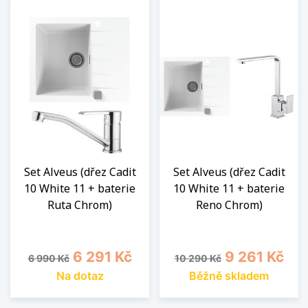
Set Alveus (dřez Cadit
Set Alveus (dřez Cadit
10 White 11 + baterie
10 White 11 + baterie
Ruta Chrom)
Reno Chrom)
Běžná cena
Cena
Běžná cena
Cena
6 291 Kč
9 261 Kč
6 990 Kč
10 290 Kč
Na dotaz
Běžně skladem