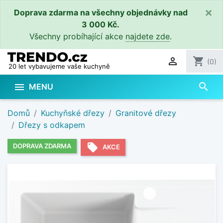
×
Doprava zdarma na všechny objednávky nad
3 000 Kč.
Všechny probíhající akce
najdete zde
.

shopping_cart
(0)
20 let vybavujeme vaše kuchyně
search

MENU
Domů
Kuchyňské dřezy
Granitové dřezy
Dřezy s odkapem
local_offer
DOPRAVA ZDARMA
AKCE