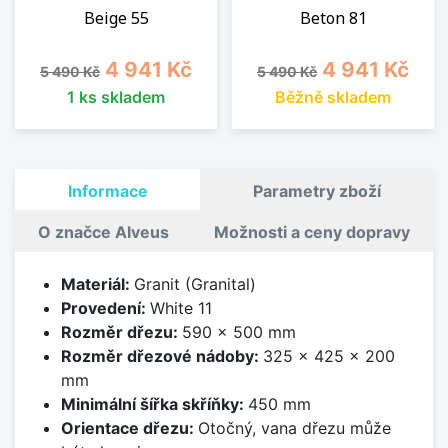
Beige 55
Beton 81
Běžná cena
Cena
Běžná cena
Cena
4 941 Kč
4 941 Kč
5 490 Kč
5 490 Kč
1 ks skladem
Běžně skladem
Informace
Parametry zboží
O značce Alveus
Možnosti a ceny dopravy
Materiál:
Granit (Granital)
Provedení:
White 11
Rozměr dřezu:
590 x 500 mm
Rozměr dřezové nádoby:
325 x 425 x 200
mm
Minimální šířka skříňky:
450 mm
Orientace dřezu:
Otočný, vana dřezu může