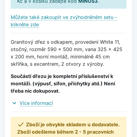
Kč a v košíku zadejte kód
MINUS3
.
Můžete také zakoupit ve zvýhodněném setu -
klikněte zde
Granitový dřez s odkapem, provedení White 11,
otočný, rozměr 590 x 500 mm, vana 325 x 425
x 200 mm, horní montáž, minimálně 45 cm
skříňka, s excentrem, 2 otvory z výroby.
Součástí dřezu je kompletní příslušenství k
montáži. (výpusť, sifon, příchytky atd.) Není
třeba nic dokupovat.
expand_more
Více informací

Zboží je obvykle skladem u dodavatele.
Zboží odešleme během 2 - 5 pracovních