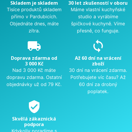
Skladem je skladem
30 let zkušeností v oboru
Tisíce produktů skladem
Máme vlastní kuchyňské
přímo v Pardubicích.
studio a vyrábíme
Objednáte dnes, máte
špičkové kuchyně. Víme
zítra.
přesně, co funguje.
local_shipping
sync
Doprava zdarma od
Až 60 dní na vrácení
3 000 Kč
zboží
Nad 3 000 Kč máte
30 dní na vrácení zdarma.
dopravu zdarma. Ostatní
Potřebujete víc času? Až
objednávky už od 79 Kč.
60 dní za drobný
poplatek.
verified_user
Skvělá zákaznická
podpora
Kdykoliv poradíme s