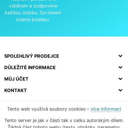
výběrem a zodpovíme
každou otázku. Sortiment
známe poslepu.
SPOLEHLIVÝ PRODEJCE
DŮLEŽITÉ INFORMACE
MŮJ ÚČET
KONTAKT
Tento web využívá soubory cookies –
více informací
Tento server je jak v části tak v celku autorským dílem.
Žádná část tohoto webu (texty, obrázky, parametry,