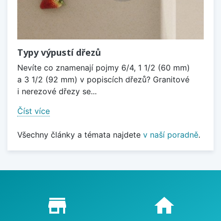
Typy výpustí dřezů
Nevíte co znamenají pojmy 6/4, 1 1/2 (60 mm)
a 3 1/2 (92 mm) v popiscích dřezů? Granitové
i nerezové dřezy se...
Číst více
Všechny články a témata najdete
v naší poradně
.
Proč nakupovat u nás?
store_mall_directory
home