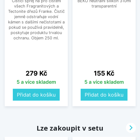
Čisticí sprej na pro čištění
BEKO neutrální silikon 310ml
všech Fragranitových a
transparentní
Tectonite dřezů Franke. Čistič
jemně odstraňuje vodní
kámen s dalšími nečistotami a
pokud se používá pravidelně,
poskytuje produktu trvalou
ochranu. Objem 250 ml.
Cena
Cena
279 Kč
155 Kč
5 a více skladem
5 a více skladem
Přidat do košíku
Přidat do košíku

Lze zakoupit v setu