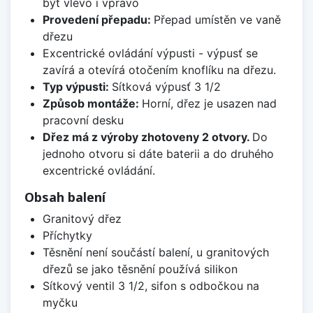
být vlevo i vpravo
Provedení přepadu:
Přepad umístěn ve vaně
dřezu
Excentrické ovládání výpusti - výpusť se
zavírá a otevírá otočením knoflíku na dřezu.
Typ výpusti:
Sítková výpusť 3 1/2
Způsob montáže:
Horní, dřez je usazen nad
pracovní desku
Dřez má z výroby zhotoveny 2 otvory.
Do
jednoho otvoru si dáte baterii a do druhého
excentrické ovládání.
Obsah balení
Granitový dřez
Příchytky
Těsnění není součástí balení, u granitových
dřezů se jako těsnění používá silikon
Sítkový ventil 3 1/2, sifon s odbočkou na
myčku