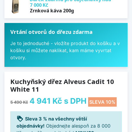
7 000 Kč
Zrnková káva 200g
Vrtání otvorů do dřezu zdarma
Je to jednoduché - vložíte produkt do košíku a v
košíku si můžete naklikat, kam máme vyvrtat
otvory.
Kuchyňský dřez Alveus Cadit 10
White 11
4 941 Kč
s DPH
SLEVA 10%
5 490 Kč
loyalty
Sleva 3 % na všechny větší
objednávky!
Objednejte alespoň za 8 000