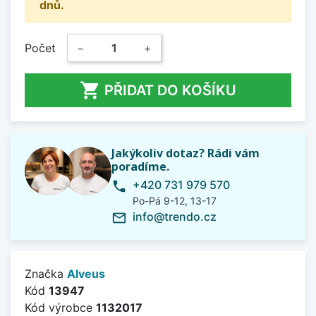
dnů.
Počet
−
+

PŘIDAT DO KOŠÍKU
Jakýkoliv dotaz? Rádi vám
poradíme.
+420 731 979 570
phone
Po-Pá 9-12, 13-17
info@trendo.cz
mail_outline
Značka
Alveus
Kód
13947
Kód výrobce
1132017