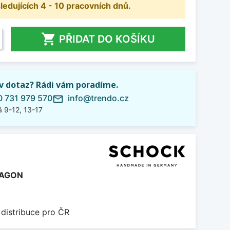
dujících 4 - 10 pracovních dnů.

PŘIDAT DO KOŠÍKU
iv dotaz? Rádi vám poradíme.
 731 979 570
info@trendo.cz
mail_outline
 9-12, 13-17
SAGON
 distribuce pro ČR