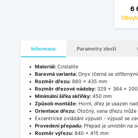
Ce
6 
Obvyk
Informace
Parametry zboží
Materiál:
Cristalite
Barevná varianta:
Onyx (černá se stříbrným
Rozměr dřezu:
860 x 435 mm
Rozměr dřezové nádoby:
329 x 364 x 20
Minimální šířka skříňky:
450 mm
Způsob montáže:
Horní, dřez je usazen na
Orientace dřezu:
Otočný, vana dřezu může 
Excentrické ovládání výpusti - výpusť se zav
Provedení přepadu:
Přepad je umístěn na 
Rozměr výřezu:
840 x 415 mm