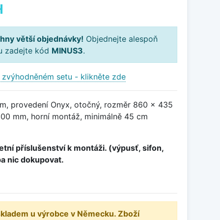
H
hny větší objednávky!
Objednejte alespoň
ku zadejte kód
MINUS3
.
 zvýhodněném setu - klikněte zde
m, provedení Onyx, otočný, rozměr 860 x 435
00 mm, horní montáž, minimálně 45 cm
tní příslušenství k montáži. (výpusť, sifon,
ba nic dokupovat.
 skladem u výrobce v Německu. Zboží