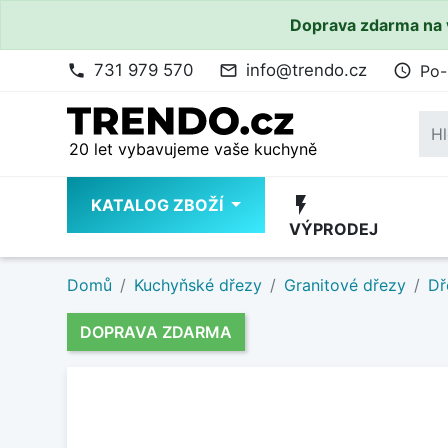
Doprava zdarma na 
731 979 570
info@trendo.cz
Po-
phone
mail_outline
access_time
20 let vybavujeme vaše kuchyně
flash_on
KATALOG ZBOŽÍ
VÝPRODEJ
Domů
Kuchyňské dřezy
Granitové dřezy
Dř
DOPRAVA ZDARMA