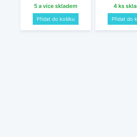
5 a více skladem
4 ks skl
Přidat do košíku
Přidat do 