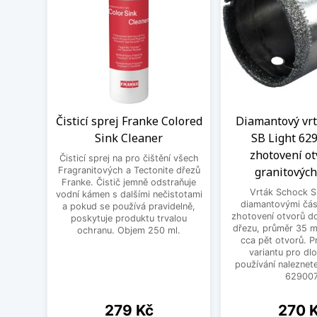
Čisticí sprej Franke Colored
Diamantový vrt
Sink Cleaner
SB Light 62
zhotovení ot
Čisticí sprej na pro čištění všech
granitových
Fragranitových a Tectonite dřezů
Franke. Čistič jemně odstraňuje
Vrták Schock S
vodní kámen s dalšími nečistotami
diamantovými čás
a pokud se používá pravidelně,
zhotovení otvorů d
poskytuje produktu trvalou
dřezu, průměr 35 m
ochranu. Objem 250 ml.
cca pět otvorů. P
variantu pro d
používání nalezne
629007
Cena
Cena
279 Kč
270 