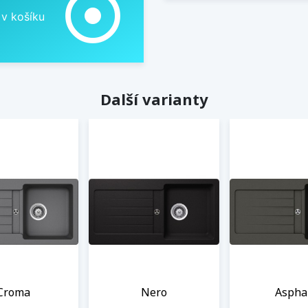
adjust
 v košíku
Další varianty
Croma
Nero
Aspha