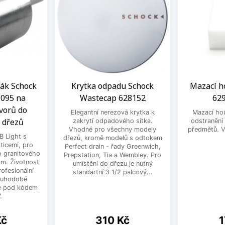
ák Schock
Krytka odpadu Schock
Mazací h
9095 na
Wastecap 628152
629
vorů do
Elegantní nerezová krytka k
Mazací ho
 dřezů
zakrytí odpadového sítka.
odstranění
Vhodné pro všechny modely
předmětů. V 
B Light s
dřezů, kromě modelů s odtokem
ticemi, pro
Perfect drain - řady Greenwich,
o granitového
Prepstation, Tia a Wembley. Pro
m. Životnost
umístění do dřezu je nutný
rofesionální
standartní 3 1/2 palcový...
louhodobé
te pod kódem
.
Cena
C
Kč
310 Kč
1