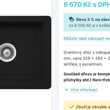
6 670 Kč
s DP
loyalty
Sleva 3 % na všec
za 8 000 Kč a v koší
Můžete také zakoupit ve
Granitový dřez s odkape
mm, vana 329 x 364 x 2
skříňka, s excentrem.
Součástí dřezu je komple
příchytky atd.) Není tře
expand_more
Více informací

Zboží je obvykle