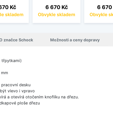
na
Cena
Cena
670 Kč
6 670 Kč
6 670
le skladem
Obvykle skladem
Obvykle s
O značce Schock
Možnosti a ceny dopravy
i třpytkami)
0 mm
d pracovní desku
být vlevo i vpravo
írá a otevírá otočením knoflíku na dřezu.
odkapové ploše dřezu