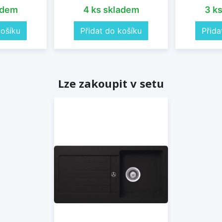
adem
4 ks skladem
3 k
košíku
Přidat do košíku
Přida
Lze zakoupit v setu