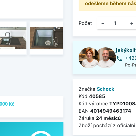
odešleme během násle
Počet
−
+
Jakýkol
+420
phone
Po-Pá
Značka
Schock
Kód
40585
000 Kč
Kód výrobce
TYPD100
EAN
4014949463174
Záruka
24 měsíců
Zboží pochází z oficiální