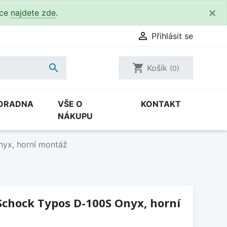
×
kce
najdete zde
.

Přihlásit se

shopping_cart
Košík
(0)
ORADNA
VŠE O
KONTAKT
NÁKUPU
yx, horní montáž
Schock Typos D-100S Onyx, horní