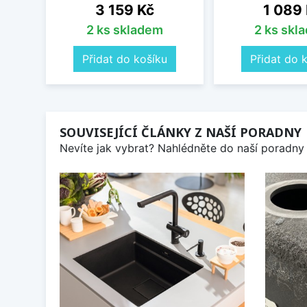
Cena
Cena
3 159 Kč
1 089
2 ks skladem
2 ks skl
Přidat do košíku
Přidat do 
SOUVISEJÍCÍ ČLÁNKY Z NAŠÍ PORADNY
Nevíte jak vybrat? Nahlédněte do naší poradny 