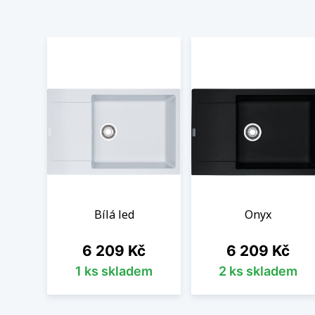
Bílá led
Onyx
Cena
Cena
6 209 Kč
6 209 Kč
1 ks skladem
2 ks skladem