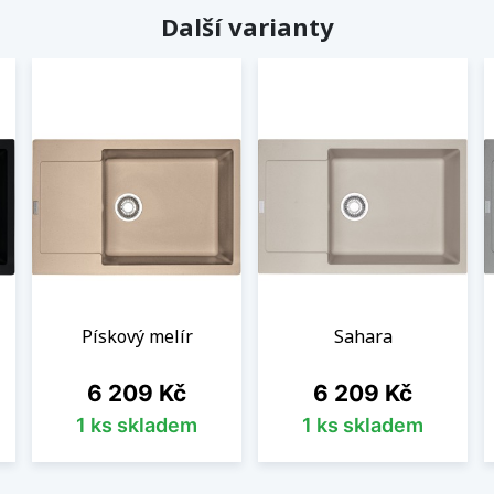
Další varianty
Pískový melír
Sahara
Cena
Cena
6 209 Kč
6 209 Kč
1 ks skladem
1 ks skladem