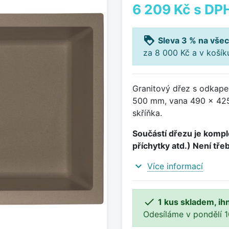
6 209 Kč
s DP
loyalty
Sleva 3 % na všec
za 8 000 Kč a v koší
Granitový dřez s odkape
500 mm, vana 490 x 425
skříňka.
Součástí dřezu je komple
příchytky atd.) Není tře
expand_more
Více informací

1 kus skladem, ih
Odesíláme v pondělí 10.