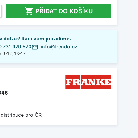

PŘIDAT DO KOŠÍKU
iv dotaz? Rádi vám poradíme.
 731 979 570
info@trendo.cz
mail_outline
 9-12, 13-17
646
 distribuce pro ČR