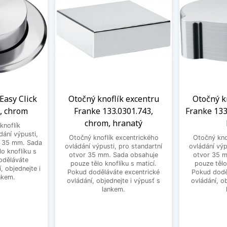
Easy Click
Otočný knoflík excentru
Otočný k
, chrom
Franke 133.0301.743,
Franke 133
chrom, hranatý
knoflík
dání výpusti,
Otočný knoflík excentrického
Otočný kno
r 35 mm. Sada
ovládání výpusti, pro standartní
ovládání výp
o knoflíku s
otvor 35 mm. Sada obsahuje
otvor 35 
oděláváte
pouze tělo knoflíku s maticí.
pouze tělo
, objednejte i
Pokud doděláváte excentrické
Pokud dodě
nkem.
ovládání, objednejte i výpusť s
ovládání, o
lankem.