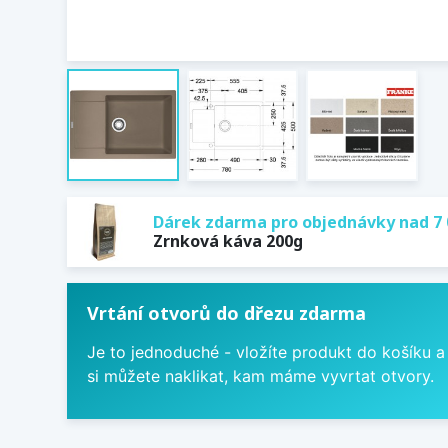
Dárek zdarma pro objednávky nad 7 
Zrnková káva 200g
Vrtání otvorů do dřezu zdarma
Je to jednoduché - vložíte produkt do košíku a
si můžete naklikat, kam máme vyvrtat otvory.