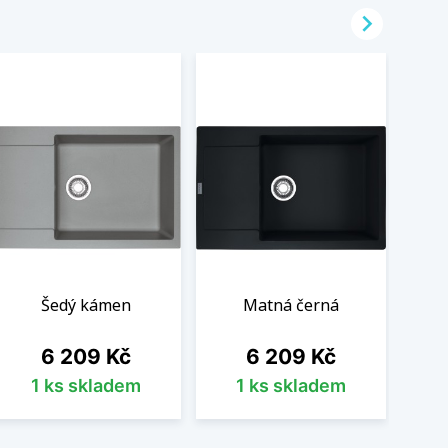

Šedý kámen
Matná černá
Cena
Cena
6 209 Kč
6 209 Kč
1 ks skladem
1 ks skladem