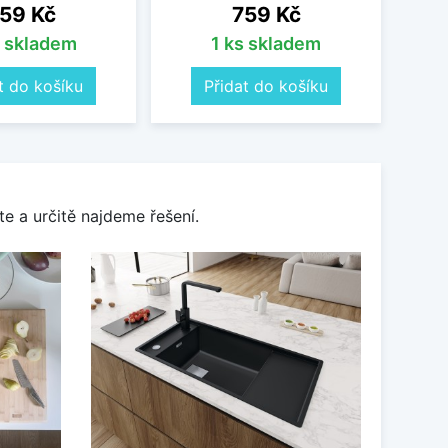
ena
Cena
59 Kč
759 Kč
s skladem
1 ks skladem
t do košíku
Přidat do košíku
e a určitě najdeme řešení.