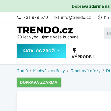
Doprava zdarma na 
731 979 570
info@trendo.cz
Po-
phone
mail_outline
access_time
20 let vybavujeme vaše kuchyně
flash_on
KATALOG ZBOŽÍ
VÝPRODEJ
Domů
Kuchyňské dřezy
Granitové dřezy
Dř
DOPRAVA ZDARMA