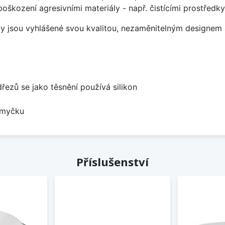
poškození agresivními materiály - např. čistícími prostřed
ezy jsou vyhlášené svou kvalitou, nezaměnitelným designe
dřezů se jako těsnění používá silikon
 myčku
Příslušenství