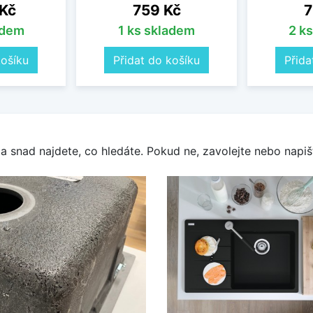
Cena
C
 Kč
759 Kč
7
adem
1 ks skladem
2 k
košíku
Přidat do košíku
Přida
a snad najdete, co hledáte. Pokud ne, zavolejte nebo napišt