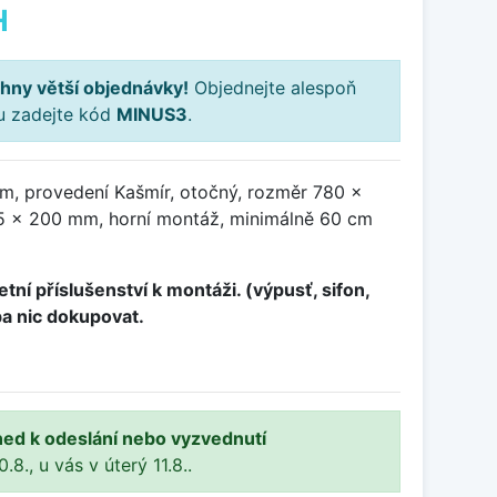
H
hny větší objednávky!
Objednejte alespoň
ku zadejte kód
MINUS3
.
m, provedení Kašmír, otočný, rozměr 780 x
 x 200 mm, horní montáž, minimálně 60 cm
tní příslušenství k montáži. (výpusť, sifon,
ba nic dokupovat.
ned k odeslání nebo vyzvednutí
8., u vás v úterý 11.8..