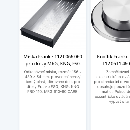
Miska Franke 112.0066.060
Knoflík Franke 
pro dřezy MRG, KNG, FSG
112.0611.460
Odkapávací miska, rozměr 156 x
Zamačkávací 
439 x 54 mm, provedení nerez/
excentrického ovlá
černý plast, děrované dno, pro
pro standartní otvo
dřezy Franke FSG, KNG, KNG
obsahuje pouze těl
PRO 110, MRG 610-60 CARE.
maticí. Pokud d
excentrické ovládání
výpusť s la