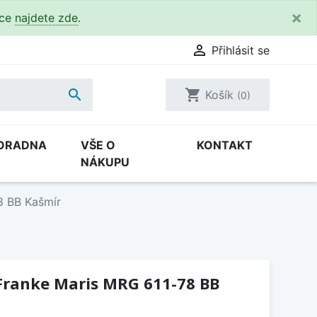
×
kce
najdete zde
.

Přihlásit se

shopping_cart
Košík
(0)
ORADNA
VŠE O
KONTAKT
NÁKUPU
8 BB Kašmír
Franke Maris MRG 611-78 BB