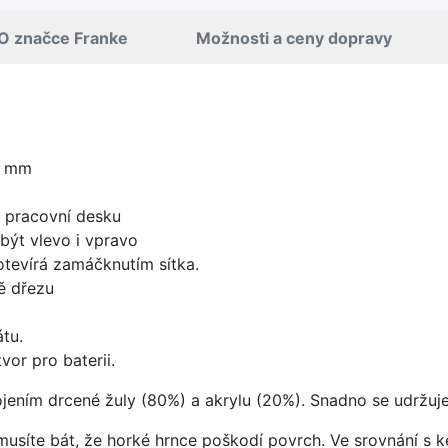
O značce Franke
Možnosti a ceny dopravy
0 mm
d pracovní desku
být vlevo i vpravo
 otevírá zamáčknutím sítka.
ě dřezu
tu.
vor pro baterii.
ojením drcené žuly (80%) a akrylu (20%). Snadno se udržuje
emusíte bát, že horké hrnce poškodí povrch. Ve srovnání s