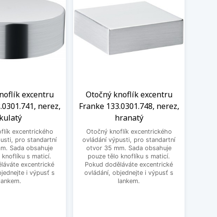
noflík excentru
Otočný knoflík excentru
Oto
.0301.741, nerez,
Franke 133.0301.748, nerez,
Frank
kulatý
hranatý
flík excentrického
Otočný knoflík excentrického
Otoč
usti, pro standartní
ovládání výpusti, pro standartní
ovládá
mm. Sada obsahuje
otvor 35 mm. Sada obsahuje
mm. 
 knoflíku s maticí.
pouze tělo knoflíku s maticí.
k
láváte excentrické
Pokud doděláváte excentrické
doděl
bjednejte i výpusť s
ovládání, objednejte i výpusť s
obje
lankem.
lankem.