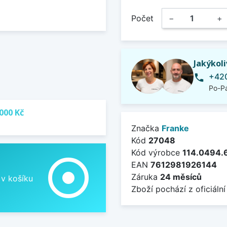
Počet
−
+
Jakýkol
+420
phone
Po-Pá
000 Kč
Značka
Franke
Kód
27048
Kód výrobce
114.0494.
adjust
EAN
7612981926144
Záruka
24 měsíců
 v košíku
Zboží pochází z oficiální