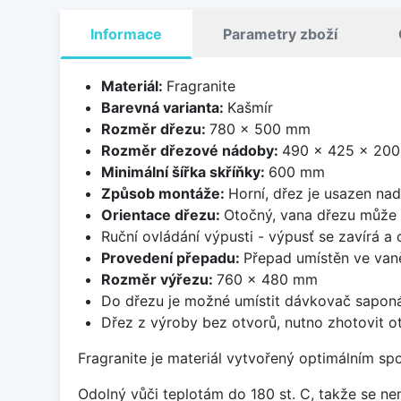
Informace
Parametry zboží
Materiál:
Fragranite
Barevná varianta:
Kašmír
Rozměr dřezu:
780 x 500 mm
Rozměr dřezové nádoby:
490 x 425 x 20
Minimální šířka skříňky:
600 mm
Způsob montáže:
Horní, dřez je usazen na
Orientace dřezu:
Otočný, vana dřezu může 
Ruční ovládání výpusti - výpusť se zavírá a
Provedení přepadu:
Přepad umístěn ve van
Rozměr výřezu:
760 x 480 mm
Do dřezu je možné umístit dávkovač saponá
Dřez z výroby bez otvorů, nutno zhotovit ot
Fragranite je materiál vytvořený optimálním sp
Odolný vůči teplotám do 180 st. C, takže se n