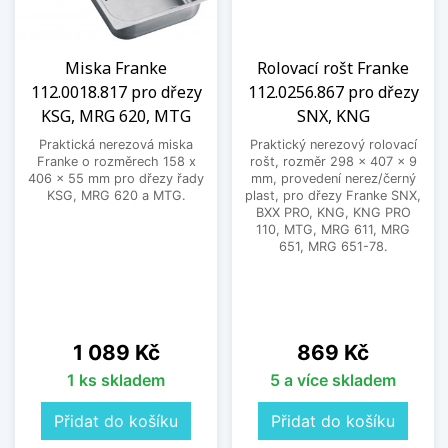
Miska Franke
Rolovací rošt Franke
112.0018.817 pro dřezy
112.0256.867 pro dřezy
KSG, MRG 620, MTG
SNX, KNG
Praktická nerezová miska
Praktický nerezový rolovací
Franke o rozměrech 158 x
rošt, rozměr 298 x 407 x 9
406 x 55 mm pro dřezy řady
mm, provedení nerez/černý
KSG, MRG 620 a MTG.
plast, pro dřezy Franke SNX,
BXX PRO, KNG, KNG PRO
110, MTG, MRG 611, MRG
651, MRG 651-78.
Cena
Cena
1 089 Kč
869 Kč
1 ks skladem
5 a více skladem
Přidat do košíku
Přidat do košíku