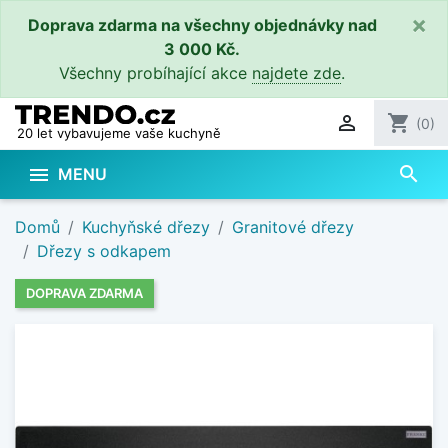
×
Doprava zdarma na všechny objednávky nad
3 000 Kč.
Všechny probíhající akce
najdete zde
.

shopping_cart
(0)
20 let vybavujeme vaše kuchyně
search

MENU
Domů
Kuchyňské dřezy
Granitové dřezy
Dřezy s odkapem
DOPRAVA ZDARMA