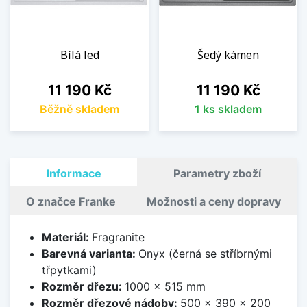
Bílá led
Šedý kámen
Cena
Cena
11 190 Kč
11 190 Kč
Běžně skladem
1 ks skladem
Informace
Parametry zboží
O značce Franke
Možnosti a ceny dopravy
Materiál:
Fragranite
Barevná varianta:
Onyx (černá se stříbrnými
třpytkami)
Rozměr dřezu:
1000 x 515 mm
Rozměr dřezové nádoby:
500 x 390 x 200