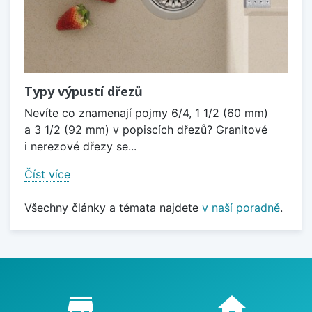
Typy výpustí dřezů
Nevíte co znamenají pojmy 6/4, 1 1/2 (60 mm)
a 3 1/2 (92 mm) v popiscích dřezů? Granitové
i nerezové dřezy se...
Číst více
Všechny články a témata najdete
v naší poradně
.
Proč nakupovat u nás?
store_mall_directory
home