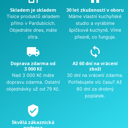
Skladem je skladem
30 let zkušeností v oboru
Tisíce produktů skladem
Máme vlastní kuchyňské
přímo v Pardubicích.
studio a vyrábíme
Objednáte dnes, máte
špičkové kuchyně. Víme
zítra.
přesně, co funguje.
local_shipping
sync
Doprava zdarma od
Až 60 dní na vrácení
3 000 Kč
zboží
Nad 3 000 Kč máte
30 dní na vrácení zdarma.
dopravu zdarma. Ostatní
Potřebujete víc času? Až
objednávky už od 79 Kč.
60 dní za drobný
poplatek.
verified_user
Skvělá zákaznická
podpora