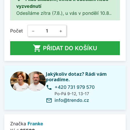
vyzvednutí
Odesíláme zítra (7.8.), u vás v pondělí 10.8..
Počet
−
+

PŘIDAT DO KOŠÍKU
Jakýkoliv dotaz? Rádi vám
poradíme.
+420 731 979 570
phone
Po-Pá 9-12, 13-17
info@trendo.cz
mail_outline
Značka
Franke