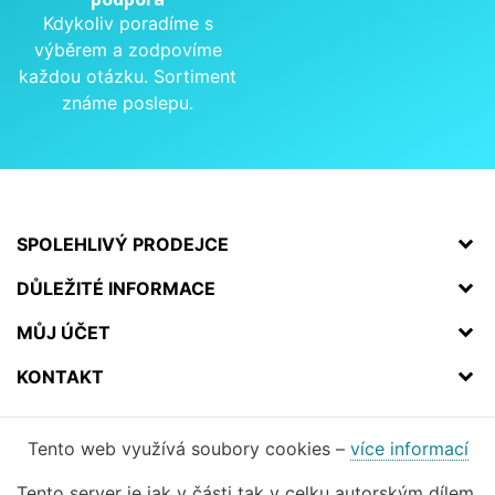
Kdykoliv poradíme s
výběrem a zodpovíme
každou otázku. Sortiment
známe poslepu.
SPOLEHLIVÝ PRODEJCE
DŮLEŽITÉ INFORMACE
MŮJ ÚČET
KONTAKT
Tento web využívá soubory cookies –
více informací
Tento server je jak v části tak v celku autorským dílem.