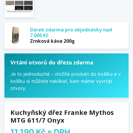
Dárek zdarma pro objednávky nad
7 000 Kč
Zrnková káva 200g
Vrtání otvorů do dřezu zdarma
Je to jednoduché - vložíte produkt do košíku a v
košíku si můžete naklikat, kam máme vyvrtat
otvory.
Kuchyňský dřez Franke Mythos
MTG 611/7 Onyx
11 190 Kč
s DPH