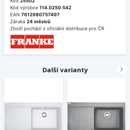
Kód
25502
Kód výrobce
114.0250.542
EAN
7612980757497
Záruka
24 měsíců
Zboží pochází z oficiální distribuce pro ČR

Další varianty