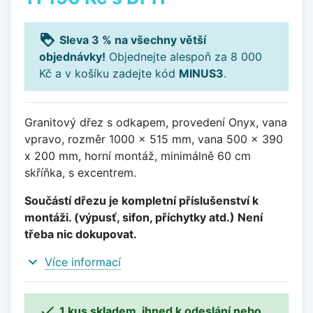
loyalty
Sleva 3 % na všechny větší
objednávky!
Objednejte alespoň za 8 000
Kč a v košíku zadejte kód
MINUS3
.
Granitový dřez s odkapem, provedení Onyx, vana
vpravo, rozměr 1000 x 515 mm, vana 500 x 390
x 200 mm, horní montáž, minimálně 60 cm
skříňka, s excentrem.
Součástí dřezu je kompletní příslušenství k
montáži. (výpusť, sifon, příchytky atd.) Není
třeba nic dokupovat.
expand_more
Více informací

1 kus skladem, ihned k odeslání nebo