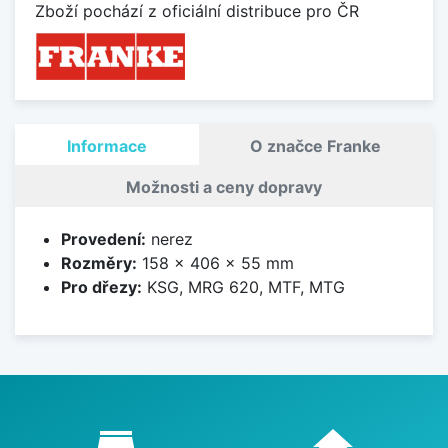
Zboží pochází z oficiální distribuce pro ČR
Informace
O značce Franke
Možnosti a ceny dopravy
Provedení:
nerez
Rozměry:
158 x 406 x 55 mm
Pro dřezy:
KSG, MRG 620, MTF, MTG
Proč nakupovat u nás?
store_mall_directory
home