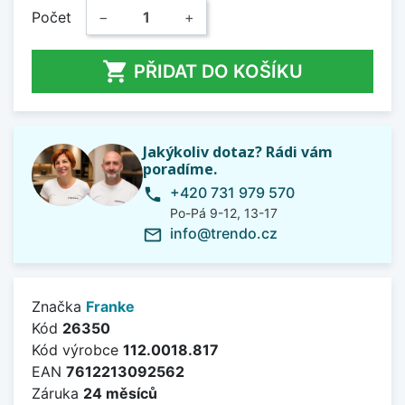
Počet
−
+

PŘIDAT DO KOŠÍKU
Jakýkoliv dotaz? Rádi vám
poradíme.
+420 731 979 570
phone
Po-Pá 9-12, 13-17
info@trendo.cz
mail_outline
Značka
Franke
Kód
26350
Kód výrobce
112.0018.817
EAN
7612213092562
Záruka
24 měsíců