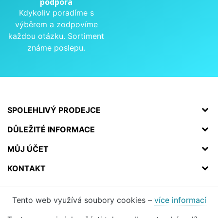
podpora
Kdykoliv poradíme s
výběrem a zodpovíme
každou otázku. Sortiment
známe poslepu.
SPOLEHLIVÝ PRODEJCE
DŮLEŽITÉ INFORMACE
MŮJ ÚČET
KONTAKT
Tento web využívá soubory cookies –
více informací