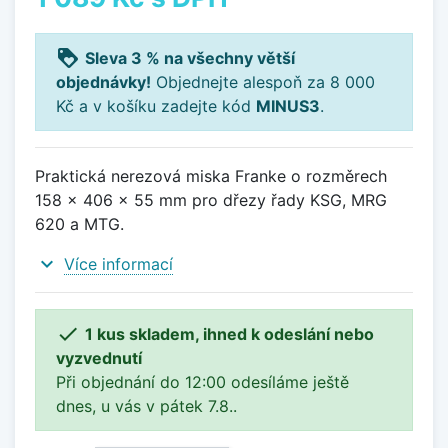
loyalty
Sleva 3 % na všechny větší
objednávky!
Objednejte alespoň za 8 000
Kč a v košíku zadejte kód
MINUS3
.
Praktická nerezová miska Franke o rozměrech
158 x 406 x 55 mm pro dřezy řady KSG, MRG
620 a MTG.
expand_more
Více informací

1 kus skladem, ihned k odeslání nebo
vyzvednutí
Při objednání do 12:00 odesíláme ještě
dnes, u vás v pátek 7.8..