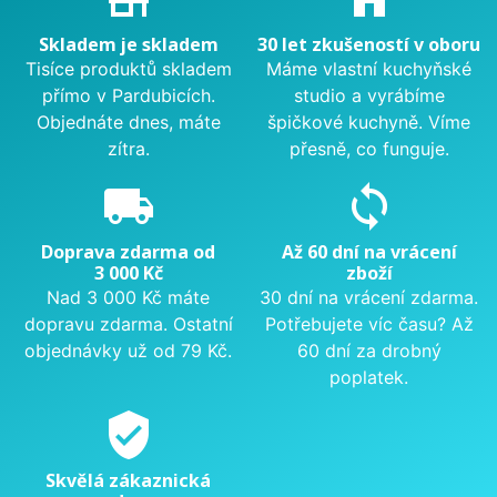
Skladem je skladem
30 let zkušeností v oboru
Tisíce produktů skladem
Máme vlastní kuchyňské
přímo v Pardubicích.
studio a vyrábíme
Objednáte dnes, máte
špičkové kuchyně. Víme
zítra.
přesně, co funguje.
local_shipping
sync
Doprava zdarma od
Až 60 dní na vrácení
3 000 Kč
zboží
Nad 3 000 Kč máte
30 dní na vrácení zdarma.
dopravu zdarma. Ostatní
Potřebujete víc času? Až
objednávky už od 79 Kč.
60 dní za drobný
poplatek.
verified_user
Skvělá zákaznická