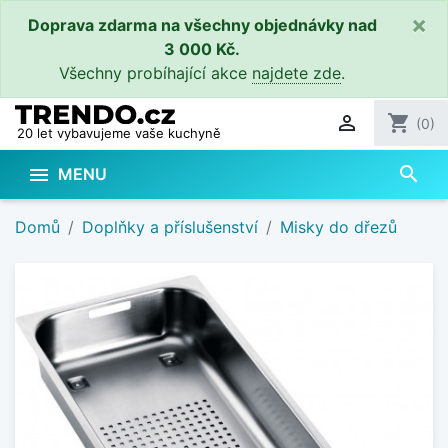
×
Doprava zdarma na všechny objednávky nad
3 000 Kč.
Všechny probíhající akce
najdete zde
.

shopping_cart
(0)
20 let vybavujeme vaše kuchyně
search

MENU
Domů
Doplňky a příslušenství
Misky do dřezů