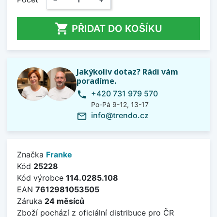

PŘIDAT DO KOŠÍKU
Jakýkoliv dotaz? Rádi vám
poradíme.
+420 731 979 570
phone
Po-Pá 9-12, 13-17
info@trendo.cz
mail_outline
Značka
Franke
Kód
25228
Kód výrobce
114.0285.108
EAN
7612981053505
Záruka
24 měsíců
Zboží pochází z oficiální distribuce pro ČR