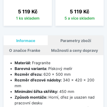
Cena
Cena
5 119 Kč
5 119 Kč
1 ks skladem
5 a více skladem
Informace
Parametry zboží
O značce Franke
Možnosti a ceny dopravy
Materiál:
Fragranite
Barevná varianta:
Pískový melír
Rozměr dřezu:
620 x 500 mm
Rozměr dřezové nádoby:
340 x 420 x 200
mm
Minimální šířka skříňky:
450 mm
Způsob montáže:
Horní, dřez je usazen nad
pracovní desku