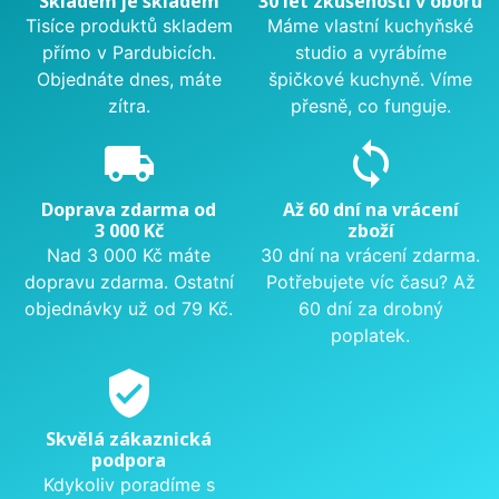
Skladem je skladem
30 let zkušeností v oboru
Tisíce produktů skladem
Máme vlastní kuchyňské
přímo v Pardubicích.
studio a vyrábíme
Objednáte dnes, máte
špičkové kuchyně. Víme
zítra.
přesně, co funguje.
local_shipping
sync
Doprava zdarma od
Až 60 dní na vrácení
3 000 Kč
zboží
Nad 3 000 Kč máte
30 dní na vrácení zdarma.
dopravu zdarma. Ostatní
Potřebujete víc času? Až
objednávky už od 79 Kč.
60 dní za drobný
poplatek.
verified_user
Skvělá zákaznická
podpora
Kdykoliv poradíme s