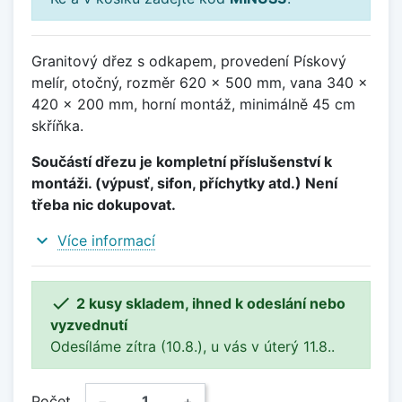
Granitový dřez s odkapem, provedení Pískový
melír, otočný, rozměr 620 x 500 mm, vana 340 x
420 x 200 mm, horní montáž, minimálně 45 cm
skříňka.
Součástí dřezu je kompletní příslušenství k
montáži. (výpusť, sifon, příchytky atd.) Není
třeba nic dokupovat.
expand_more
Více informací

2 kusy skladem, ihned k odeslání nebo
vyzvednutí
Odesíláme zítra (10.8.), u vás v úterý 11.8..
Počet
−
+