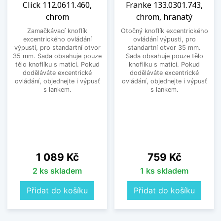
Click 112.0611.460,
Franke 133.0301.743,
chrom
chrom, hranatý
Zamačkávací knoflík
Otočný knoflík excentrického
excentrického ovládání
ovládání výpusti, pro
výpusti, pro standartní otvor
standartní otvor 35 mm.
35 mm. Sada obsahuje pouze
Sada obsahuje pouze tělo
tělo knoflíku s maticí. Pokud
knoflíku s maticí. Pokud
doděláváte excentrické
doděláváte excentrické
ovládání, objednejte i výpusť
ovládání, objednejte i výpusť
s lankem.
s lankem.
Cena
Cena
1 089 Kč
759 Kč
2 ks skladem
1 ks skladem
Přidat do košíku
Přidat do košíku