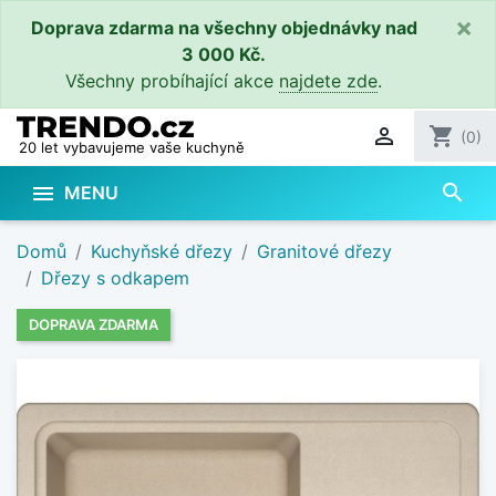
×
Doprava zdarma na všechny objednávky nad
3 000 Kč.
Všechny probíhající akce
najdete zde
.

shopping_cart
(0)
20 let vybavujeme vaše kuchyně
search

MENU
Domů
Kuchyňské dřezy
Granitové dřezy
Dřezy s odkapem
DOPRAVA ZDARMA