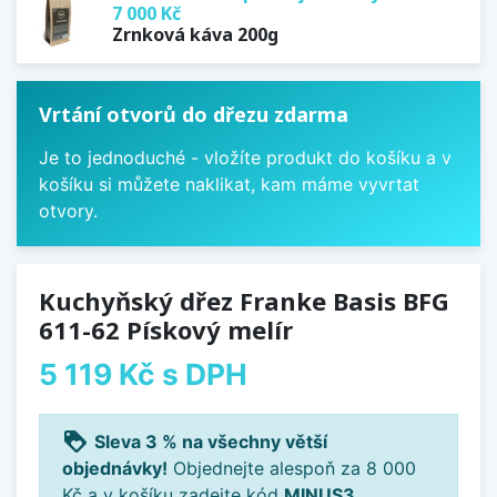
7 000 Kč
Zrnková káva 200g
Vrtání otvorů do dřezu zdarma
Je to jednoduché - vložíte produkt do košíku a v
košíku si můžete naklikat, kam máme vyvrtat
otvory.
Kuchyňský dřez Franke Basis BFG
611-62 Pískový melír
5 119 Kč
s DPH
loyalty
Sleva 3 % na všechny větší
objednávky!
Objednejte alespoň za 8 000
Kč a v košíku zadejte kód
MINUS3
.