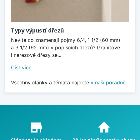
Typy výpustí dřezů
Nevíte co znamenají pojmy 6/4, 1 1/2 (60 mm)
a 3 1/2 (92 mm) v popiscích dřezů? Granitové
i nerezové dřezy se...
Číst více
Všechny články a témata najdete
v naší poradně
.
Proč nakupovat u nás?
store_mall_directory
home