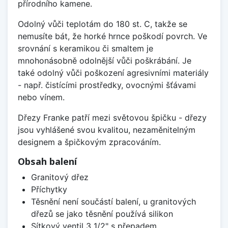
přírodního kamene.
Odolný vůči teplotám do 180 st. C, takže se
nemusíte bát, že horké hrnce poškodí povrch. Ve
srovnání s keramikou či smaltem je
mnohonásobně odolnější vůči poškrábání. Je
také odolný vůči poškození agresivními materiály
- např. čistícími prostředky, ovocnými šťávami
nebo vínem.
Dřezy Franke patří mezi světovou špičku - dřezy
jsou vyhlášené svou kvalitou, nezaměnitelným
designem a špičkovým zpracováním.
Obsah balení
Granitový dřez
Příchytky
Těsnění není součástí balení, u granitových
dřezů se jako těsnění používá silikon
Sítkový ventil 3 1/2" s přepadem