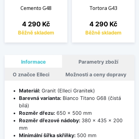
Cemento G48
Tortora G43
Cena
Cena
4 290 Kč
4 290 Kč
Běžně skladem
Běžně skladem
Informace
Parametry zboží
O značce Elleci
Možnosti a ceny dopravy
Materiál:
Granit (Elleci Granitek)
Barevná varianta:
Bianco Titano G68 (čistá
bílá)
Rozměr dřezu:
650 x 500 mm
Rozměr dřezové nádoby:
380 x 435 x 200
mm
Minimální šířka skříňky:
500 mm