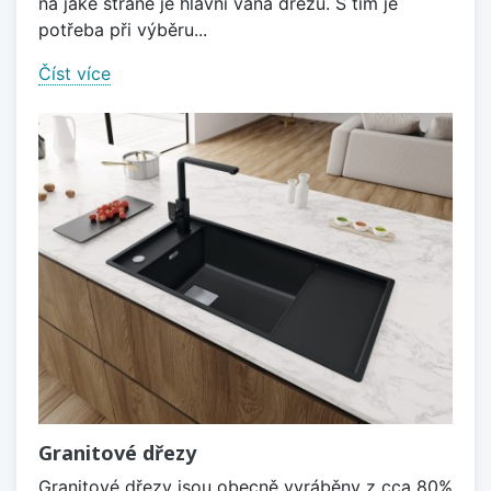
na jaké straně je hlavní vana dřezu. S tím je
potřeba při výběru...
Číst více
Granitové dřezy
Granitové dřezy jsou obecně vyráběny z cca 80%