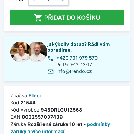

PŘIDAT DO KOŠÍKU
Jakýkoliv dotaz? Rádi vám
poradíme.
+420 731 979 570
phone
Po-Pá 9-12, 13-17
info@trendo.cz
mail_outline
Značka
Elleci
Kód
21544
Kód výrobce
943DRLGU12568
EAN
8032557037439
Záruka
Rozšířená záruka 10 let -
podmínky
záruky a více informací