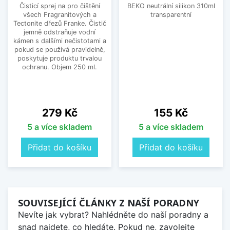
Čisticí sprej na pro čištění
BEKO neutrální silikon 310ml
všech Fragranitových a
transparentní
Tectonite dřezů Franke. Čistič
jemně odstraňuje vodní
kámen s dalšími nečistotami a
pokud se používá pravidelně,
poskytuje produktu trvalou
ochranu. Objem 250 ml.
Cena
Cena
279 Kč
155 Kč
5 a více skladem
5 a více skladem
Přidat do košíku
Přidat do košíku
SOUVISEJÍCÍ ČLÁNKY Z NAŠÍ PORADNY
Nevíte jak vybrat? Nahlédněte do naší poradny a
snad najdete, co hledáte. Pokud ne, zavolejte