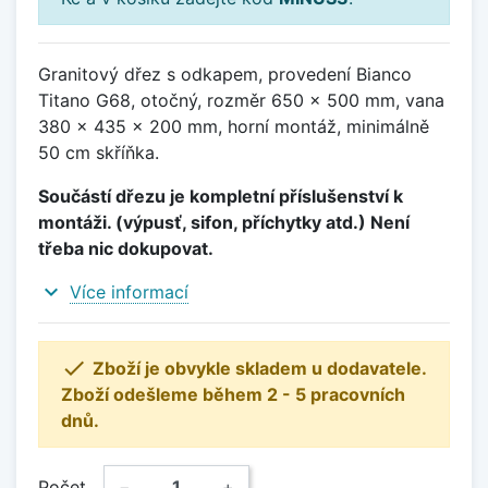
Granitový dřez s odkapem, provedení Bianco
Titano G68, otočný, rozměr 650 x 500 mm, vana
380 x 435 x 200 mm, horní montáž, minimálně
50 cm skříňka.
Součástí dřezu je kompletní příslušenství k
montáži. (výpusť, sifon, příchytky atd.) Není
třeba nic dokupovat.
expand_more
Více informací

Zboží je obvykle skladem u dodavatele.
Zboží odešleme během 2 - 5 pracovních
dnů.
Počet
−
+