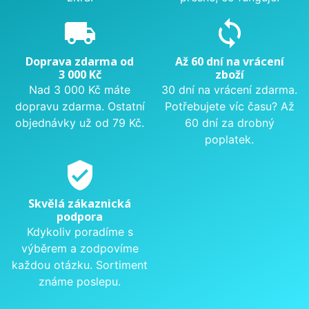
local_shipping
sync
Doprava zdarma od
Až 60 dní na vrácení
3 000 Kč
zboží
Nad 3 000 Kč máte
30 dní na vrácení zdarma.
dopravu zdarma. Ostatní
Potřebujete víc času? Až
objednávky už od 79 Kč.
60 dní za drobný
poplatek.
verified_user
Skvělá zákaznická
podpora
Kdykoliv poradíme s
výběrem a zodpovíme
každou otázku. Sortiment
známe poslepu.