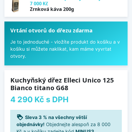
7 000 Kč
Zrnková káva 200g
Vrtání otvorů do dřezu zdarma
Je to jednoduché - vložíte produkt do košíku a v
košíku si můžete naklikat, kam máme vyvrtat
otvory.
Kuchyňský dřez Elleci Unico 125
Bianco titano G68
4 290 Kč
s DPH
loyalty
Sleva 3 % na všechny větší
objednávky!
Objednejte alespoň za 8 000
Kč a v košíku zadejte kód
MINUS3
.