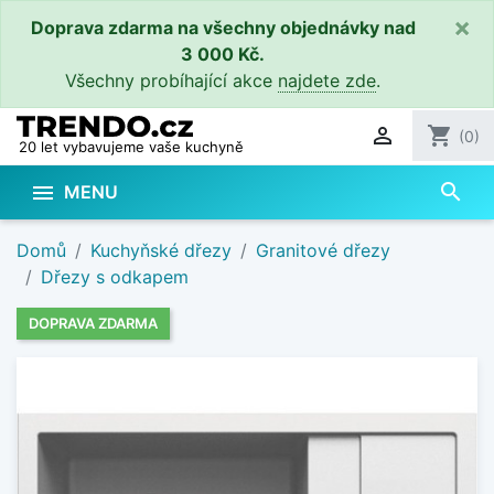
×
Doprava zdarma na všechny objednávky nad
3 000 Kč.
Všechny probíhající akce
najdete zde
.

shopping_cart
(0)
20 let vybavujeme vaše kuchyně
search

MENU
Domů
Kuchyňské dřezy
Granitové dřezy
Dřezy s odkapem
DOPRAVA ZDARMA