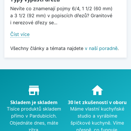
Nevíte co znamenají pojmy 6/4, 1 1/2 (60 mm)
a 3 1/2 (92 mm) v popiscích dřezů? Granitové
i nerezové dřezy se...
Číst více
Všechny články a témata najdete
v naší poradně
.
Proč nakupovat u nás?
store_mall_directory
home
Skladem je skladem
30 let zkušeností v oboru
Tisíce produktů skladem
Máme vlastní kuchyňské
přímo v Pardubicích.
studio a vyrábíme
Objednáte dnes, máte
špičkové kuchyně. Víme
zítra.
přesně, co funguje.