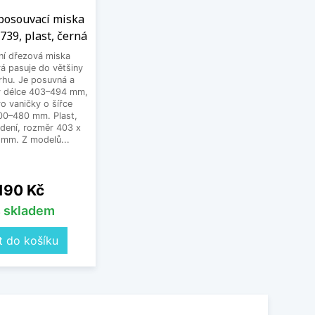
 posouvací miska
739, plast, černá
ní dřezová miska
á pasuje do většiny
rhu. Je posuvná a
 v délce 403–494 mm,
o vaničky o šířce
300–480 mm. Plast,
dení, rozměr 403 x
 mm. Z modelů...
na
 190 Kč
s skladem
t do košíku