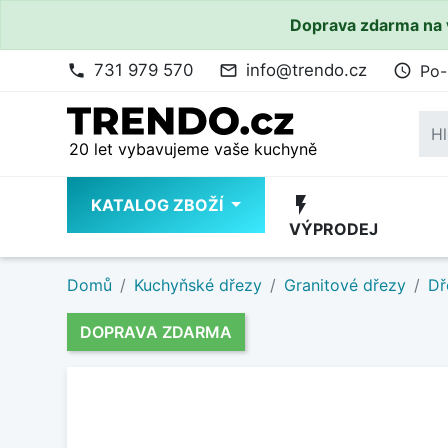
Doprava zdarma na 
731 979 570
info@trendo.cz
Po-
phone
mail_outline
access_time
20 let vybavujeme vaše kuchyně
flash_on
KATALOG ZBOŽÍ
VÝPRODEJ
Domů
Kuchyňské dřezy
Granitové dřezy
Dř
DOPRAVA ZDARMA