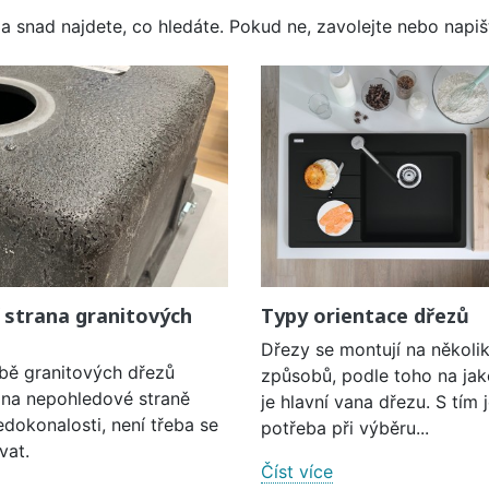
a snad najdete, co hledáte. Pokud ne, zavolejte nebo napišt
 strana granitových
Typy orientace dřezů
Dřezy se montují na několi
obě granitových dřezů
způsobů, podle toho na jak
í na nepohledové straně
je hlavní vana dřezu. S tím 
edokonalosti, není třeba se
potřeba při výběru...
vat.
Číst více