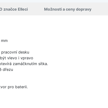
O značce Elleci
Možnosti a ceny dopravy
0 mm
d pracovní desku
být vlevo i vpravo
 otevírá zamáčknutím sítka.
ě dřezu
vor pro baterii.