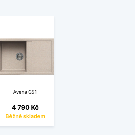
Avena G51
Cena
4 790 Kč
Běžně skladem