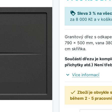
loyalty
Sleva 3 % na všec
za 8 000 Kč a v koší
Granitový dřez s odkape
790 x 500 mm, vana 380
cm skříňka.
Součástí dřezu je komple
příchytky atd.) Není tře
expand_more
Více informací

Zboží je obvykle
během 2 - 5 pracovní