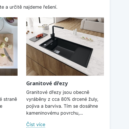
e a určitě najdeme řešení.
Granitové dřezy
k
Granitové dřezy jsou obecně
é straně
vyráběny z cca 80% drcené žuly,
je
pojiva a barviva. Tím se dosáhne
kameninovému povrchu,...
Číst více