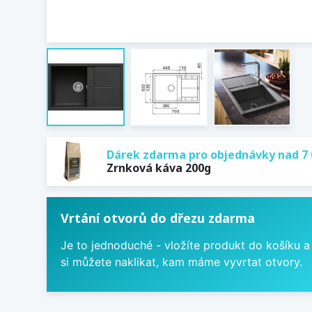
Dárek zdarma pro objednávky nad 7 
Zrnková káva 200g
Vrtání otvorů do dřezu zdarma
Je to jednoduché - vložíte produkt do košíku a
si můžete naklikat, kam máme vyvrtat otvory.