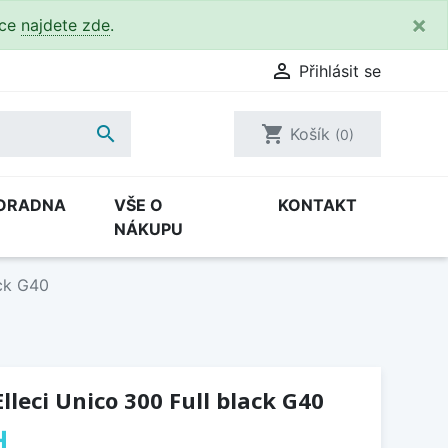
×
kce
najdete zde
.

Přihlásit se

shopping_cart
Košík
(0)
ORADNA
VŠE O
KONTAKT
NÁKUPU
ack G40
lleci Unico 300 Full black G40
H