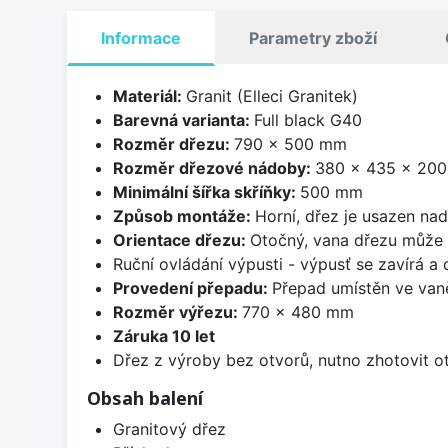
Informace
Parametry zboží
Materiál:
Granit (Elleci Granitek)
Barevná varianta:
Full black G40
Rozměr dřezu:
790 x 500 mm
Rozměr dřezové nádoby:
380 x 435 x 20
Minimální šířka skříňky:
500 mm
Způsob montáže:
Horní, dřez je usazen na
Orientace dřezu:
Otočný, vana dřezu může 
Ruční ovládání výpusti - výpusť se zavírá a
Provedení přepadu:
Přepad umístěn ve van
Rozměr výřezu:
770 x 480 mm
Záruka 10 let
Dřez z výroby bez otvorů, nutno zhotovit ot
Obsah balení
Granitový dřez