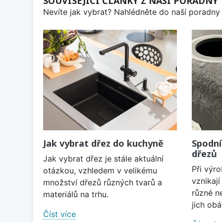
SOUVISEJÍCÍ ČLÁNKY Z NAŠÍ PORADNY
Nevíte jak vybrat? Nahlédněte do naší poradny 
Jak vybrat dřez do kuchyně
Spodní
dřezů
Jak vybrat dřez je stále aktuální
Při výr
otázkou, vzhledem v velikému
vznikaj
množství dřezů různých tvarů a
různé n
materiálů na trhu.
jich obá
Číst více