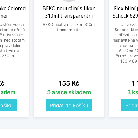
anke Colored
BEKO neutrální silikon
Flexibilní
aner
310ml transparentní
Schock 629
 čištění všech
BEKO neutrální silikon 310ml
Univerzál
ctonite dřezů
transparentní
Schock, kter
ně odstraňuje
dřezů na t
mi nečistotami
nastavitelná
 pravidelně,
vhodná pr
tu trvalou
přibližně 
 250 ml.
černé prove
180 x 89
Cena
Ce
Kč
155 Kč
1
kladem
5 a více skladem
3 k
košíku
Přidat do košíku
Přida