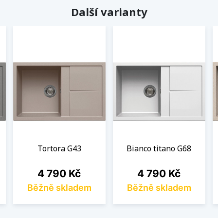
Další varianty
Tortora G43
Bianco titano G68
Cena
Cena
4 790 Kč
4 790 Kč
Běžně skladem
Běžně skladem