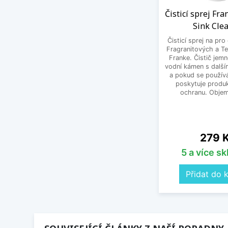
Čisticí sprej Fr
Sink Cle
Čisticí sprej na pro
Fragranitových a Te
Franke. Čistič jem
vodní kámen s další
a pokud se používá
poskytuje produk
ochranu. Objem
Cena
279 
5 a více s
Přidat do 