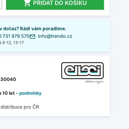

PŘIDAT DO KOŠÍKU
iv dotaz? Rádi vám poradíme.
 731 979 570
info@trendo.cz
mail_outline
 9-12, 13-17
U30040
 10 let -
podmínky
 distribuce pro ČR