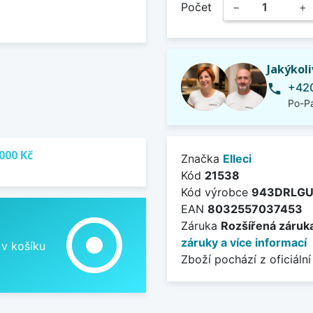
Počet
−
+
Jakýkol
+420
phone
Po-Pá
000 Kč
Značka
Elleci
Kód
21538
Kód výrobce
943DRLG
EAN
8032557037453
adjust
Záruka
Rozšířená záruka
záruky a více informací
 v košíku
Zboží pochází z oficiální