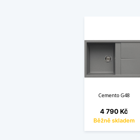
Cemento G48
Cena
4 790 Kč
Běžně skladem