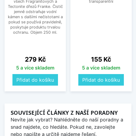
všech Fragranitových a
transparentní
Tectonite dřezů Franke. Čistič
jemně odstraňuje vodní
kámen s dalšími nečistotami a
pokud se používá pravidelně,
poskytuje produktu trvalou
ochranu. Objem 250 ml.
Cena
Cena
279 Kč
155 Kč
5 a více skladem
5 a více skladem
Přidat do košíku
Přidat do košíku
SOUVISEJÍCÍ ČLÁNKY Z NAŠÍ PORADNY
Nevíte jak vybrat? Nahlédněte do naší poradny a
snad najdete, co hledáte. Pokud ne, zavolejte
nebo napište a určitě najdeme řešení.