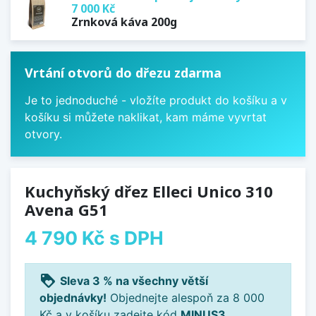
7 000 Kč
Zrnková káva 200g
Vrtání otvorů do dřezu zdarma
Je to jednoduché - vložíte produkt do košíku a v
košíku si můžete naklikat, kam máme vyvrtat
otvory.
Kuchyňský dřez Elleci Unico 310
Avena G51
4 790 Kč
s DPH
loyalty
Sleva 3 % na všechny větší
objednávky!
Objednejte alespoň za 8 000
Kč a v košíku zadejte kód
MINUS3
.