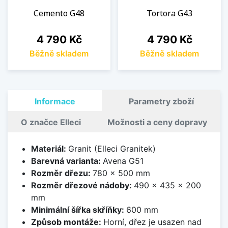
Cemento G48
Tortora G43
Cena
Cena
4 790 Kč
4 790 Kč
Běžně skladem
Běžně skladem
Informace
Parametry zboží
O značce Elleci
Možnosti a ceny dopravy
Materiál:
Granit (Elleci Granitek)
Barevná varianta:
Avena G51
Rozměr dřezu:
780 x 500 mm
Rozměr dřezové nádoby:
490 x 435 x 200
mm
Minimální šířka skříňky:
600 mm
Způsob montáže:
Horní, dřez je usazen nad