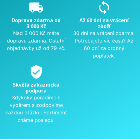
local_shipping
sync
Doprava zdarma od
Až 60 dní na vrácení
3 000 Kč
zboží
Nad 3 000 Kč máte
30 dní na vrácení zdarma.
dopravu zdarma. Ostatní
Potřebujete víc času? Až
objednávky už od 79 Kč.
60 dní za drobný
poplatek.
verified_user
Skvělá zákaznická
podpora
Kdykoliv poradíme s
výběrem a zodpovíme
každou otázku. Sortiment
známe poslepu.