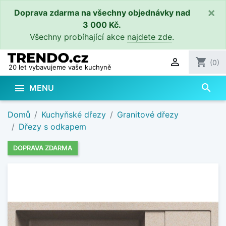
×
Doprava zdarma na všechny objednávky nad
3 000 Kč.
Všechny probíhající akce
najdete zde
.

shopping_cart
(0)
20 let vybavujeme vaše kuchyně
search

MENU
Domů
Kuchyňské dřezy
Granitové dřezy
Dřezy s odkapem
DOPRAVA ZDARMA