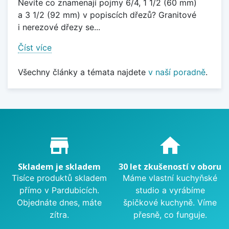
Nevíte co znamenají pojmy 6/4, 1 1/2 (60 mm)
a 3 1/2 (92 mm) v popiscích dřezů? Granitové
i nerezové dřezy se...
Číst více
Všechny články a témata najdete
v naší poradně
.
Proč nakupovat u nás?
store_mall_directory
home
Skladem je skladem
30 let zkušeností v oboru
Tisíce produktů skladem
Máme vlastní kuchyňské
přímo v Pardubicích.
studio a vyrábíme
Objednáte dnes, máte
špičkové kuchyně. Víme
zítra.
přesně, co funguje.