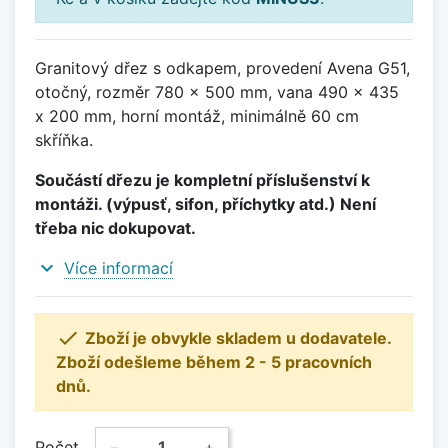
Granitový dřez s odkapem, provedení Avena G51,
otočný, rozměr 780 x 500 mm, vana 490 x 435
x 200 mm, horní montáž, minimálně 60 cm
skříňka.
Součástí dřezu je kompletní příslušenství k
montáži. (výpusť, sifon, příchytky atd.) Není
třeba nic dokupovat.
expand_more
Více informací

Zboží je obvykle skladem u dodavatele.
Zboží odešleme během 2 - 5 pracovních
dnů.
Počet
−
+