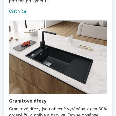
potřeba při výběru...
Číst více
Granitové dřezy
Granitové dřezy jsou obecně vyráběny z cca 80%
drcené žuly, pojiva a barviva. Tím se dosáhne