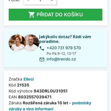

PŘIDAT DO KOŠÍKU
Jakýkoliv dotaz? Rádi vám
poradíme.
+420 731 979 570
phone
Po-Pá 9-12, 13-17
info@trendo.cz
mail_outline
Značka
Elleci
Kód
21535
Kód výrobce
943DRLGU31051
EAN
8032557039471
Záruka
Rozšířená záruka 10 let -
podmínky
záruky a více informací