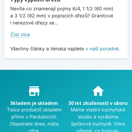
Nevíte co znamenají pojmy 6/4, 1 1/2 (60 mm)
a 3 1/2 (92 mm) v popiscích dřezů? Granitové
i nerezové dřezy se...
Číst více
Všechny články a témata najdete
v naší poradně
.
Proč nakupovat u nás?
store_mall_directory
home
Skladem je skladem
30 let zkušeností v oboru
Tisíce produktů skladem
Máme vlastní kuchyňské
přímo v Pardubicích.
studio a vyrábíme
Objednáte dnes, máte
špičkové kuchyně. Víme
zítra.
přesně, co funguje.