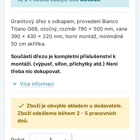
Granitový dřez s odkapem, provedení Bianco
Titano G68, otočný, rozměr 790 x 500 mm, vana
390 x 430 x 220 mm, horní montáž, minimálně
50 cm skříňka.
Součástí dřezu je kompletní příslušenství k
montáži. (výpusť, sifon, příchytky atd.) Není
třeba nic dokupovat.
expand_more
Více informací

Zboží je obvykle skladem u dodavatele.
Zboží odešleme během 2 - 5 pracovních
dnů.
Počet
−
+