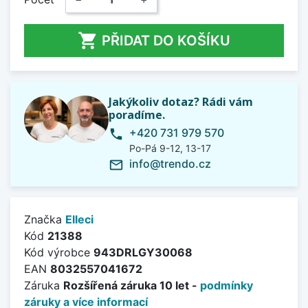

PŘIDAT DO KOŠÍKU
Jakýkoliv dotaz? Rádi vám
poradíme.
+420 731 979 570
phone
Po-Pá 9-12, 13-17
info@trendo.cz
mail_outline
Značka
Elleci
Kód
21388
Kód výrobce
943DRLGY30068
EAN
8032557041672
Záruka
Rozšířená záruka 10 let -
podmínky
záruky a více informací