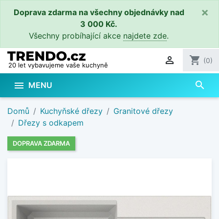
×
Doprava zdarma na všechny objednávky nad
3 000 Kč.
Všechny probíhající akce
najdete zde
.

shopping_cart
(0)
20 let vybavujeme vaše kuchyně
search

MENU
Domů
Kuchyňské dřezy
Granitové dřezy
Dřezy s odkapem
DOPRAVA ZDARMA