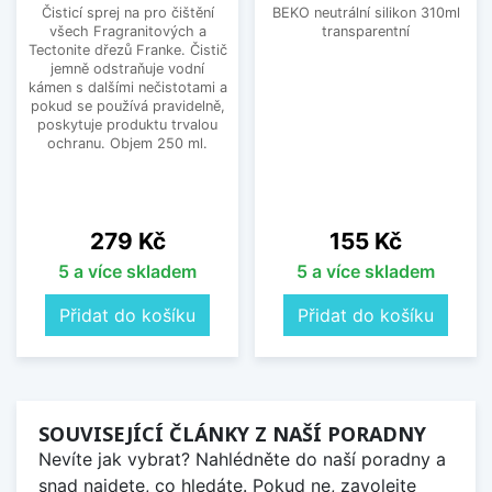
Čisticí sprej na pro čištění
BEKO neutrální silikon 310ml
všech Fragranitových a
transparentní
Tectonite dřezů Franke. Čistič
jemně odstraňuje vodní
kámen s dalšími nečistotami a
pokud se používá pravidelně,
poskytuje produktu trvalou
ochranu. Objem 250 ml.
Cena
Cena
279 Kč
155 Kč
5 a více skladem
5 a více skladem
Přidat do košíku
Přidat do košíku
SOUVISEJÍCÍ ČLÁNKY Z NAŠÍ PORADNY
Nevíte jak vybrat? Nahlédněte do naší poradny a
snad najdete, co hledáte. Pokud ne, zavolejte