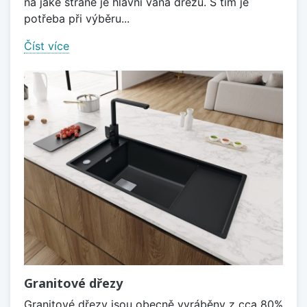
na jaké straně je hlavní vana dřezu. S tím je
potřeba při výběru...
Číst více
Granitové dřezy
Granitové dřezy jsou obecně vyráběny z cca 80%