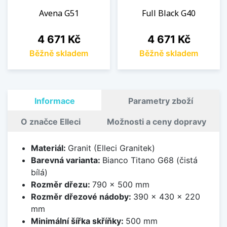
Avena G51
Full Black G40
Cena
Cena
4 671 Kč
4 671 Kč
Běžně skladem
Běžně skladem
Informace
Parametry zboží
O značce Elleci
Možnosti a ceny dopravy
Materiál:
Granit (Elleci Granitek)
Barevná varianta:
Bianco Titano G68 (čistá
bílá)
Rozměr dřezu:
790 x 500 mm
Rozměr dřezové nádoby:
390 x 430 x 220
mm
Minimální šířka skříňky:
500 mm