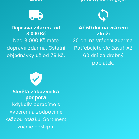
local_shipping
sync
Doprava zdarma od
Až 60 dní na vrácení
3 000 Kč
zboží
Nad 3 000 Kč máte
30 dní na vrácení zdarma.
dopravu zdarma. Ostatní
Potřebujete víc času? Až
objednávky už od 79 Kč.
60 dní za drobný
poplatek.
verified_user
Skvělá zákaznická
podpora
Kdykoliv poradíme s
výběrem a zodpovíme
každou otázku. Sortiment
známe poslepu.