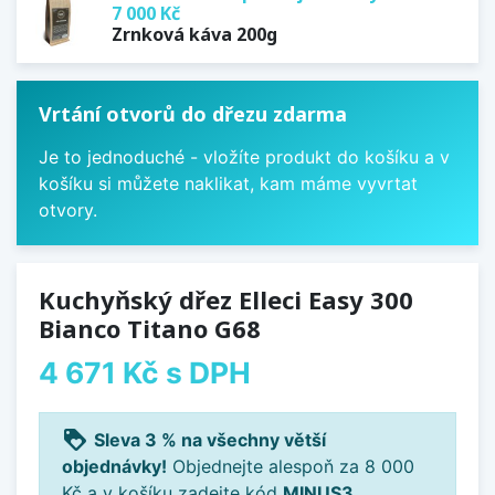
7 000 Kč
Zrnková káva 200g
Vrtání otvorů do dřezu zdarma
Je to jednoduché - vložíte produkt do košíku a v
košíku si můžete naklikat, kam máme vyvrtat
otvory.
Kuchyňský dřez Elleci Easy 300
Bianco Titano G68
4 671 Kč
s DPH
loyalty
Sleva 3 % na všechny větší
objednávky!
Objednejte alespoň za 8 000
Kč a v košíku zadejte kód
MINUS3
.