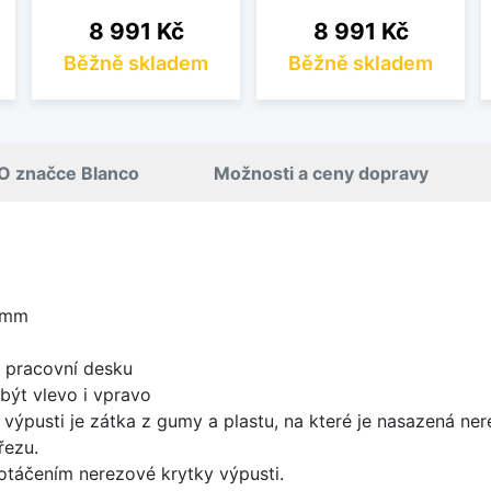
Cena
Cena
8 991 Kč
8 991 Kč
Běžně skladem
Běžně skladem
O značce Blanco
Možnosti a ceny dopravy
 mm
d pracovní desku
být vlevo i vpravo
 výpusti je zátka z gumy a plastu, na které je nasazená ne
řezu.
 otáčením nerezové krytky výpusti.