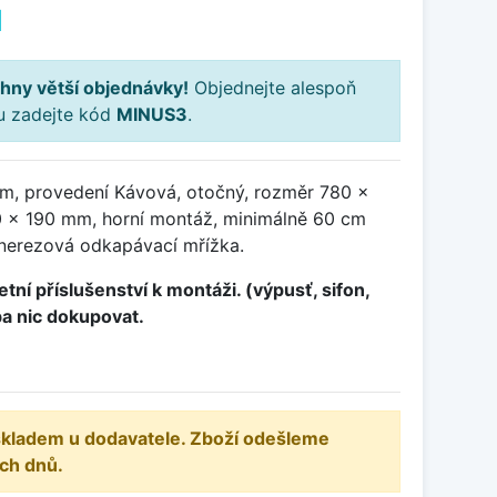
H
hny větší objednávky!
Objednejte alespoň
ku zadejte kód
MINUS3
.
m, provedení Kávová, otočný, rozměr 780 x
 x 190 mm, horní montáž, minimálně 60 cm
 nerezová odkapávací mřížka.
tní příslušenství k montáži. (výpusť, sifon,
ba nic dokupovat.
 skladem u dodavatele. Zboží odešleme
ch dnů.