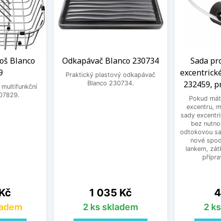
oš Blanco
Odkapávač Blanco 230734
Sada pr
9
excentrick
Praktický plastový odkapávač
232459, p
Blanco 230734.
 multifunkční
07829.
Pokud mát
excentru, 
sady excentri
bez nutno
odtokovou sa
nové spodn
lankem, zát
přípra
Cena
C
 Kč
1 035 Kč
4
ladem
2 ks skladem
2 k