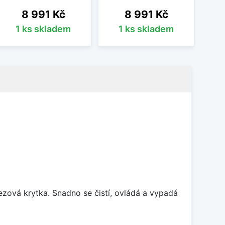
Cena
Cena
8 991 Kč
8 991 Kč
1 ks skladem
1 ks skladem
rezová krytka. Snadno se čistí, ovládá a vypadá