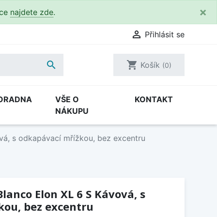
×
kce
najdete zde
.

Přihlásit se

shopping_cart
Košík
(0)
ORADNA
VŠE O
KONTAKT
NÁKUPU
vá, s odkapávací mřížkou, bez excentru
lanco Elon XL 6 S Kávová, s
kou, bez excentru