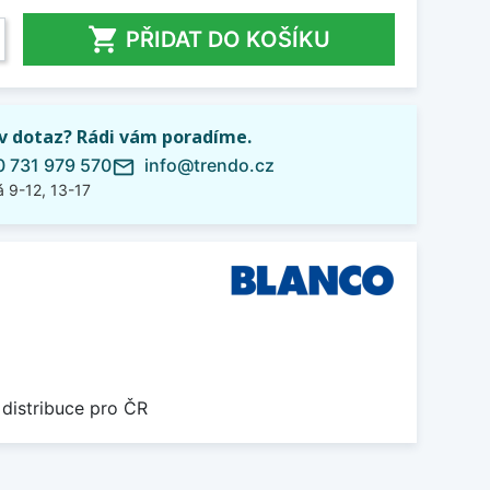

PŘIDAT DO KOŠÍKU
iv dotaz? Rádi vám poradíme.
 731 979 570
info@trendo.cz
mail_outline
 9-12, 13-17
 distribuce pro ČR