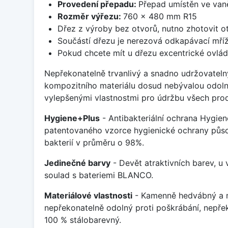
Provedení přepadu:
Přepad umístěn ve van
Rozměr výřezu:
760 x 480 mm R15
Dřez z výroby bez otvorů, nutno zhotovit ot
Součástí dřezu je nerezová odkapávací mříž
Pokud chcete mít u dřezu excentrické ovlád
Nepřekonatelně trvanlivý a snadno udržovateln
kompozitního materiálu dosud nebývalou odoln
vylepšenými vlastnostmi pro údržbu všech prod
Hygiene+Plus
- Antibakteriální ochrana Hygien
patentovaného vzorce hygienické ochrany působ
bakterií v průměru o 98%.
Jedinečné barvy
- Devět atraktivních barev, u
soulad s bateriemi BLANCO.
Materiálové vlastnosti
- Kamenně hedvábný a m
nepřekonatelně odolný proti poškrábání, nepře
100 % stálobarevný.