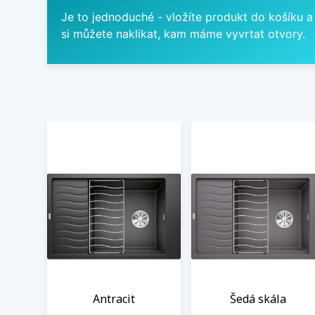
Je to jednoduché - vložíte produkt do košíku a
si můžete naklikat, kam máme vyvrtat otvory.
Antracit
Šedá skála