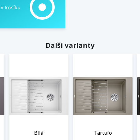
adjust
 v košíku
Další varianty
Bílá
Tartufo