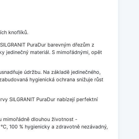
ch knoflíků.
je SILGRANIT PuraDur barevným dřezům z
y jedinečný materiál. S mimořádnými, opět
ý usnadňuje údržbu. Na základě jedinečného,
zabudovaná hygienická ochrana snižuje růst
arvy SILGRANIT PuraDur nabízejí perfektní
u mimořádně dlouhou životnost -
 °C, 100 % hygienicky a zdravotně nezávadný,