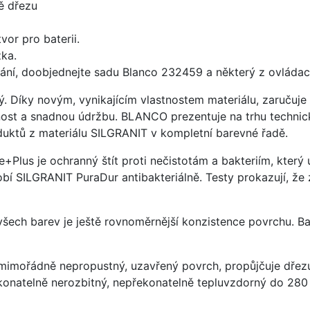
ě dřezu
vor pro baterii.
ka.
ání, doobjednejte sadu Blanco 232459 a některý z ovládací
ý. Díky novým, vynikajícím vlastnostem materiálu, zaruču
ost a snadnou údržbu. BLANCO prezentuje na trhu technick
uktů z materiálu SILGRANIT v kompletní barevné řadě.
e+Plus je ochranný štít proti nečistotám a bakteriím, kter
í SILGRANIT PuraDur antibakteriálně. Testy prokazují, že 
 všech barev je ještě rovnoměrnější konzistence povrchu. B
imořádně nepropustný, uzavřený povrch, propůjčuje dřez
konatelně nerozbitný, nepřekonatelně tepluvzdorný do 280