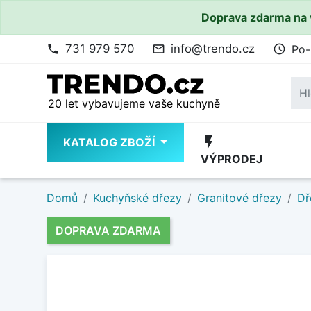
Doprava zdarma na 
731 979 570
info@trendo.cz
Po-
phone
mail_outline
access_time
20 let vybavujeme vaše kuchyně
flash_on
KATALOG ZBOŽÍ
VÝPRODEJ
Domů
Kuchyňské dřezy
Granitové dřezy
Dř
DOPRAVA ZDARMA