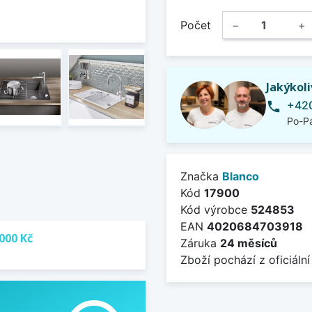
Počet
−
+
Jakýkol
+420
phone
Po-Pá
Značka
Blanco
Kód
17900
Kód výrobce
524853
EAN
4020684703918
000 Kč
Záruka
24 měsíců
Zboží pochází z oficiální