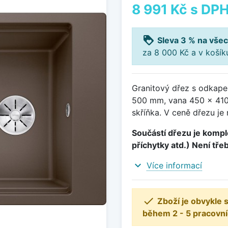
8 991 Kč
s DP
loyalty
Sleva 3 % na všec
za 8 000 Kč a v koší
Granitový dřez s odkape
500 mm, vana 450 x 410
skříňka. V ceně dřezu je
Součástí dřezu je komple
příchytky atd.) Není tře
expand_more
Více informací

Zboží je obvykle
během 2 - 5 pracovní