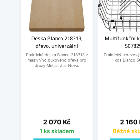
Deska Blanco 218313,
Multifunkční k
dřevo, univerzální
50782
Praktická deska Blanco 218313 z
Praktický nerezový
masivního bukového dřeva pro
koš Blanco 5
dřezy Metra, Zia, Nova.
Cena
Cena
2 070 Kč
2 160
1 ks skladem
Běžně sk