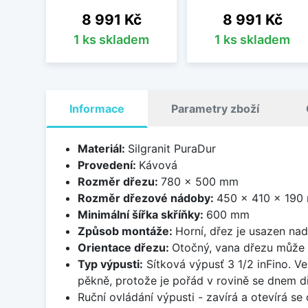
Cena
Cena
8 991 Kč
8 991 Kč
1 ks skladem
1 ks skladem
Informace
Parametry zboží
Materiál:
Silgranit PuraDur
Provedení:
Kávová
Rozměr dřezu:
780 x 500 mm
Rozměr dřezové nádoby:
450 x 410 x 190
Minimální šířka skříňky:
600 mm
Způsob montáže:
Horní, dřez je usazen na
Orientace dřezu:
Otočný, vana dřezu může 
Typ výpusti:
Sítková výpusť 3 1/2 inFino. Ve
pěkně, protože je pořád v rovině se dnem d
Ruční ovládání výpusti - zavírá a otevírá se