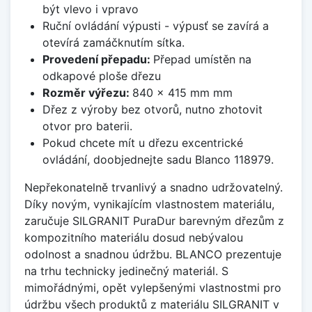
být vlevo i vpravo
Ruční ovládání výpusti - výpusť se zavírá a
otevírá zamáčknutím sítka.
Provedení přepadu:
Přepad umístěn na
odkapové ploše dřezu
Rozměr výřezu:
840 x 415 mm mm
Dřez z výroby bez otvorů, nutno zhotovit
otvor pro baterii.
Pokud chcete mít u dřezu excentrické
ovládání, doobjednejte sadu Blanco 118979.
Nepřekonatelně trvanlivý a snadno udržovatelný.
Díky novým, vynikajícím vlastnostem materiálu,
zaručuje SILGRANIT PuraDur barevným dřezům z
kompozitního materiálu dosud nebývalou
odolnost a snadnou údržbu. BLANCO prezentuje
na trhu technicky jedinečný materiál. S
mimořádnými, opět vylepšenými vlastnostmi pro
údržbu všech produktů z materiálu SILGRANIT v