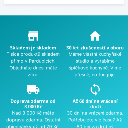
Proč nakupovat u nás?
store_mall_directory
home
Skladem je skladem
30 let zkušeností v oboru
Tisíce produktů skladem
Máme vlastní kuchyňské
přímo v Pardubicích.
studio a vyrábíme
Objednáte dnes, máte
špičkové kuchyně. Víme
zítra.
přesně, co funguje.
local_shipping
sync
Doprava zdarma od
Až 60 dní na vrácení
3 000 Kč
zboží
Nad 3 000 Kč máte
30 dní na vrácení zdarma.
dopravu zdarma. Ostatní
Potřebujete víc času? Až
objednávky už od 79 Kč.
60 dní za drobný