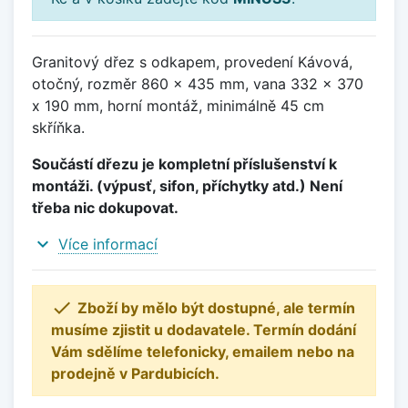
Granitový dřez s odkapem, provedení Kávová,
otočný, rozměr 860 x 435 mm, vana 332 x 370
x 190 mm, horní montáž, minimálně 45 cm
skříňka.
Součástí dřezu je kompletní příslušenství k
montáži. (výpusť, sifon, příchytky atd.) Není
třeba nic dokupovat.
expand_more
Více informací

Zboží by mělo být dostupné, ale termín
musíme zjistit u dodavatele. Termín dodání
Vám sdělíme telefonicky, emailem nebo na
prodejně v Pardubicích.