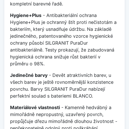
kompletní barevné řadě.
Hygiene+Plus
- Antibakteriální ochrana
Hygiene+Plus je ochranný štít proti nečistotám a
bakteriím, který usnadňuje údržbu. Na základě
jedinečného, patentovaného vzorce hygienické
ochrany působí SILGRANIT PuraDur
antibakteriálně. Testy prokazují, že zabudovaná
hygienická ochrana snižuje růst bakterií v
průměru o 98%.
Jedinečné barvy
- Devět atraktivních barev, u
všech barev je ještě rovnoměrnější konzistence
povrchu. Barvy SILGRANIT PuraDur nabízejí
perfektní soulad s bateriemi BLANCO.
Materiálové vlastnosti
- Kamenně hedvábný a
mimořádně nepropustný, uzavřený povrch,
propůjčuje dřezu mimořádně dlouhou životnost -
nepřekonatelně odolný proti poškrábání,