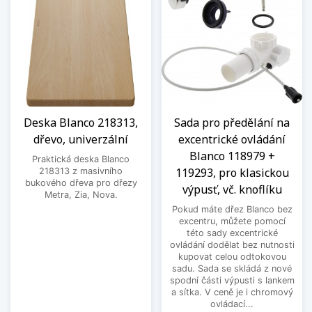
Deska Blanco 218313,
Sada pro předělání na
dřevo, univerzální
excentrické ovládání
Blanco 118979 +
Praktická deska Blanco
119293, pro klasickou
218313 z masivního
bukového dřeva pro dřezy
výpusť, vč. knoflíku
Metra, Zia, Nova.
Pokud máte dřez Blanco bez
excentru, můžete pomocí
této sady excentrické
ovládání dodělat bez nutnosti
kupovat celou odtokovou
sadu. Sada se skládá z nové
spodní části výpusti s lankem
a sítka. V ceně je i chromový
ovládací...