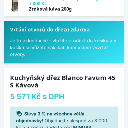
7 000 Kč
Zrnková káva 200g
Vrtání otvorů do dřezu zdarma
Je to jednoduché - vložíte produkt do košíku a v
košíku si můžete naklikat, kam máme vyvrtat
otvory.
Kuchyňský dřez Blanco Favum 45
S Kávová
5 571 Kč
s DPH
loyalty
Sleva 3 % na všechny větší
objednávky!
Objednejte alespoň za 8 000
Kč a v košíku zadejte kód
MINUS3
.