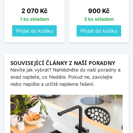
Cena
Cena
2 070 Kč
900 Kč
1 ks skladem
3 ks skladem
Přidat do košíku
Přidat do košíku
SOUVISEJÍCÍ ČLÁNKY Z NAŠÍ PORADNY
Nevíte jak vybrat? Nahlédněte do naší poradny a
snad najdete, co hledáte. Pokud ne, zavolejte
nebo napište a určitě najdeme řešení.