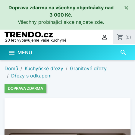
×
Doprava zdarma na všechny objednávky nad
3 000 Kč.
Všechny probíhající akce
najdete zde
.

shopping_cart
(0)
20 let vybavujeme vaše kuchyně
search

MENU
Domů
Kuchyňské dřezy
Granitové dřezy
Dřezy s odkapem
DOPRAVA ZDARMA