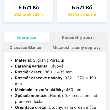
Cena
Cena
5 571 Kč
5 571 Kč
Běžně skladem
Běžně skladem
Informace
Parametry zboží
O značce Blanco
Možnosti a ceny dopravy
Materiál:
Silgranit PuraDur
Barevná varianta:
Kávová
Rozměr dřezu:
860 x 435 mm
Rozměr dřezové nádoby:
332 x 370 x 190
mm
Minimální rozměr skříňky:
450 mm
Způsob montáže:
Horní, dřez je usazen nad
pracovní desku
Orientace dřezu:
Otočný, vana dřezu může