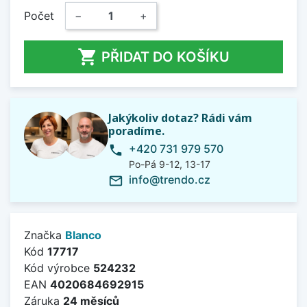
Počet
−
+

PŘIDAT DO KOŠÍKU
Jakýkoliv dotaz? Rádi vám
poradíme.
+420 731 979 570
phone
Po-Pá 9-12, 13-17
info@trendo.cz
mail_outline
Značka
Blanco
Kód
17717
Kód výrobce
524232
EAN
4020684692915
Záruka
24 měsíců