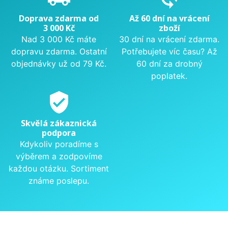
Doprava zdarma od
Až 60 dní na vrácení
3 000 Kč
zboží
Nad 3 000 Kč máte
30 dní na vrácení zdarma.
dopravu zdarma. Ostatní
Potřebujete víc času? Až
objednávky už od 79 Kč.
60 dní za drobný
poplatek.
verified_user
Skvělá zákaznická
podpora
Kdykoliv poradíme s
výběrem a zodpovíme
každou otázku. Sortiment
známe poslepu.