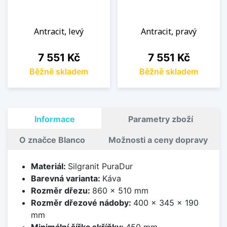
Antracit, levý
Antracit, pravý
Cena
Cena
7 551 Kč
7 551 Kč
Běžně skladem
Běžně skladem
Informace
Parametry zboží
O značce Blanco
Možnosti a ceny dopravy
Materiál:
Silgranit PuraDur
Barevná varianta:
Káva
Rozměr dřezu:
860 x 510 mm
Rozměr dřezové nádoby:
400 x 345 x 190
mm
Minimální šířka skříňky:
450 mm