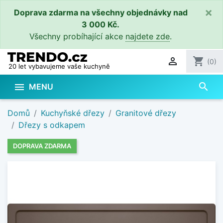
×
Doprava zdarma na všechny objednávky nad
3 000 Kč.
Všechny probíhající akce
najdete zde
.

shopping_cart
(0)
20 let vybavujeme vaše kuchyně
search

MENU
Domů
Kuchyňské dřezy
Granitové dřezy
Dřezy s odkapem
DOPRAVA ZDARMA