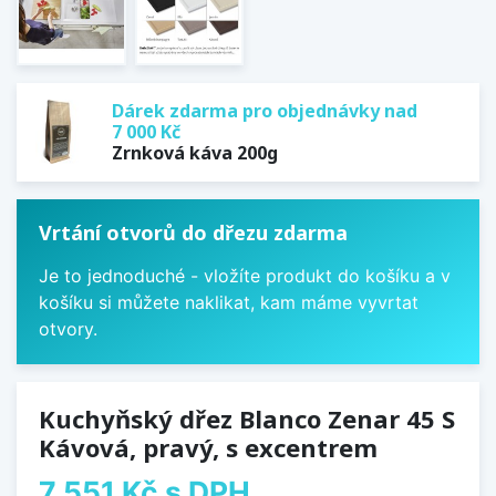
Dárek zdarma pro objednávky nad
7 000 Kč
Zrnková káva 200g
Vrtání otvorů do dřezu zdarma
Je to jednoduché - vložíte produkt do košíku a v
košíku si můžete naklikat, kam máme vyvrtat
otvory.
Kuchyňský dřez Blanco Zenar 45 S
Kávová, pravý, s excentrem
7 551 Kč
s DPH