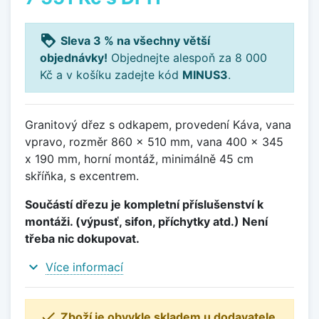
loyalty
Sleva 3 % na všechny větší
objednávky!
Objednejte alespoň za 8 000
Kč a v košíku zadejte kód
MINUS3
.
Granitový dřez s odkapem, provedení Káva, vana
vpravo, rozměr 860 x 510 mm, vana 400 x 345
x 190 mm, horní montáž, minimálně 45 cm
skříňka, s excentrem.
Součástí dřezu je kompletní příslušenství k
montáži. (výpusť, sifon, příchytky atd.) Není
třeba nic dokupovat.
expand_more
Více informací

Zboží je obvykle skladem u dodavatele.