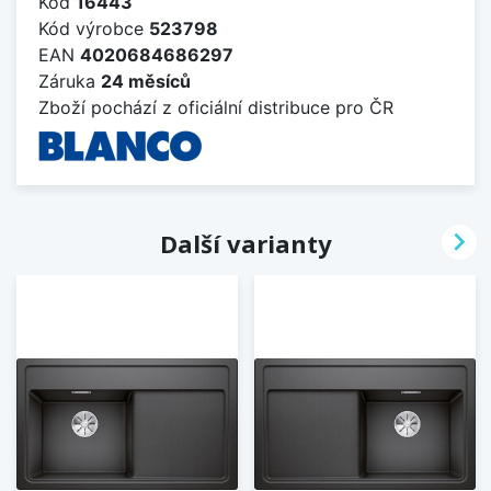
Kód
16443
Kód výrobce
523798
EAN
4020684686297
Záruka
24 měsíců
Zboží pochází z oficiální distribuce pro ČR

Další varianty