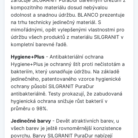
kompozitního materiálu dosud nebývalou
odolnost a snadnou údržbu. BLANCO prezentuje
na trhu technicky jedinečný materiál. S
mimořádnými, opět vylepšenými vlastnostmi pro
údržbu všech produktů z materiálu SILGRANIT v
kompletní barevné řadě.
Hygiene+Plus
- Antibakteriální ochrana
Hygiene+Plus je ochranný štít proti nečistotám a
bakteriím, který usnadňuje údržbu. Na základě
jedinečného, patentovaného vzorce hygienické
ochrany působí SILGRANIT PuraDur
antibakteriálně. Testy prokazují, že zabudovaná
hygienická ochrana snižuje růst bakterií v
průměru o 98%.
Jedinečné barvy
- Devět atraktivních barev, u
všech barev je ještě rovnoměrnější konzistence
povrchu. Barvy SILGRANIT PuraDur nabízejí