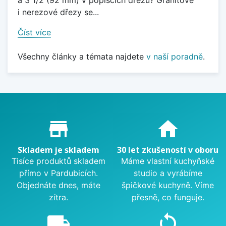
a 3 1/2 (92 mm) v popiscích dřezů? Granitové
i nerezové dřezy se...
Číst více
Všechny články a témata najdete
v naší poradně
.
Proč nakupovat u nás?
store_mall_directory
home
Skladem je skladem
30 let zkušeností v oboru
Tisíce produktů skladem
Máme vlastní kuchyňské
přímo v Pardubicích.
studio a vyrábíme
Objednáte dnes, máte
špičkové kuchyně. Víme
zítra.
přesně, co funguje.
local_shipping
sync