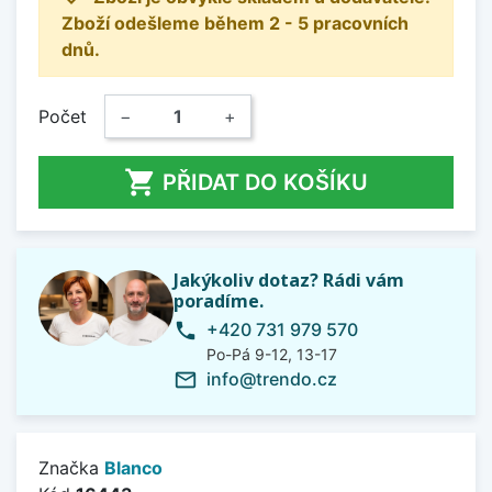
Zboží odešleme během 2 - 5 pracovních
dnů.
Počet
−
+

PŘIDAT DO KOŠÍKU
Jakýkoliv dotaz? Rádi vám
poradíme.
+420 731 979 570
phone
Po-Pá 9-12, 13-17
info@trendo.cz
mail_outline
Značka
Blanco