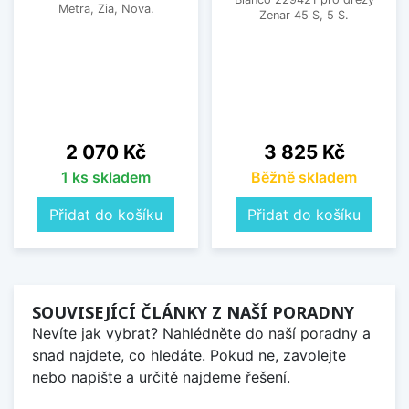
Metra, Zia, Nova.
Zenar 45 S, 5 S.
Cena
Cena
2 070 Kč
3 825 Kč
1 ks skladem
Běžně skladem
Přidat do košíku
Přidat do košíku
SOUVISEJÍCÍ ČLÁNKY Z NAŠÍ PORADNY
Nevíte jak vybrat? Nahlédněte do naší poradny a
snad najdete, co hledáte. Pokud ne, zavolejte
nebo napište a určitě najdeme řešení.