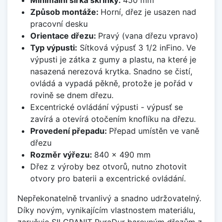
Způsob montáže:
Horní, dřez je usazen nad
pracovní desku
Orientace dřezu:
Pravý (vana dřezu vpravo)
Typ výpusti:
Sítková výpusť 3 1/2 inFino. Ve
výpusti je zátka z gumy a plastu, na které je
nasazená nerezová krytka. Snadno se čistí,
ovládá a vypadá pěkně, protože je pořád v
rovině se dnem dřezu.
Excentrické ovládání výpusti - výpusť se
zavírá a otevírá otočením knoflíku na dřezu.
Provedení přepadu:
Přepad umístěn ve vaně
dřezu
Rozměr výřezu:
840 x 490 mm
Dřez z výroby bez otvorů, nutno zhotovit
otvory pro baterii a excentrické ovládání.
Nepřekonatelně trvanlivý a snadno udržovatelný.
Díky novým, vynikajícím vlastnostem materiálu,
zaručuje SILGRANIT PuraDur barevným dřezům z