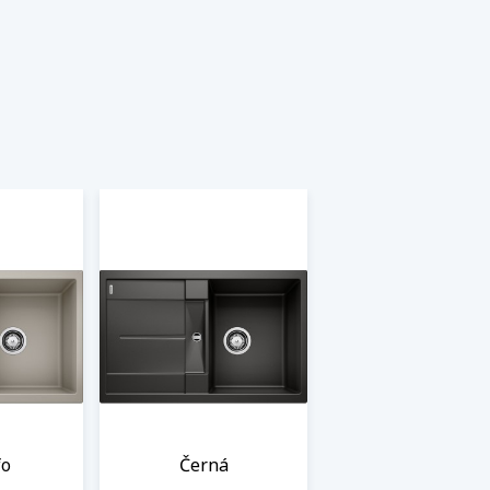
fo
Černá