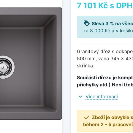
7 101 Kč
s DPH
loyalty
Sleva 3 % na všec
za 8 000 Kč a v koší
Granitový dřez s odkape
500 mm, vana 345 x 430
skříňka.
Součástí dřezu je komple
příchytky atd.) Není tře
expand_more
Více informací

Zboží je obvykle
během 2 - 5 pracovní