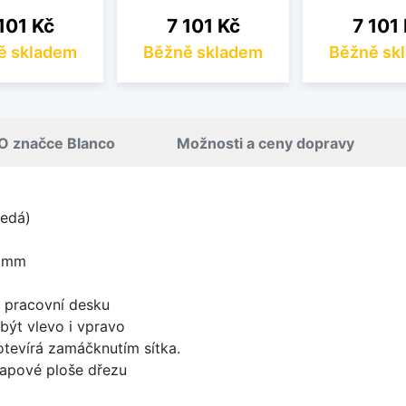
na
Cena
Cena
101 Kč
7 101 Kč
7 101
ě skladem
Běžně skladem
Běžně sk
O značce Blanco
Možnosti a ceny dopravy
šedá)
0 mm
d pracovní desku
být vlevo i vpravo
 otevírá zamáčknutím sítka.
apové ploše dřezu