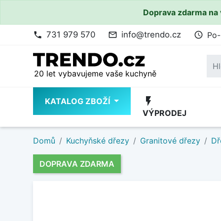
Doprava zdarma na 
731 979 570
info@trendo.cz
Po-
phone
mail_outline
access_time
20 let vybavujeme vaše kuchyně
flash_on
KATALOG ZBOŽÍ
VÝPRODEJ
Domů
Kuchyňské dřezy
Granitové dřezy
Dř
DOPRAVA ZDARMA