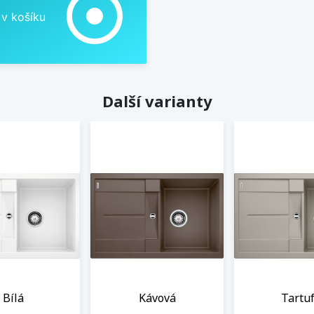
adjust
 v košíku
Další varianty
Bílá
Kávová
Tartu