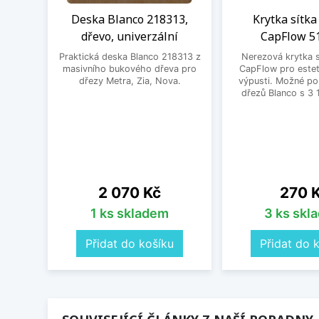
Deska Blanco 218313,
Krytka sítka
dřevo, univerzální
CapFlow 5
Praktická deska Blanco 218313 z
Nerezová krytka s
masivního bukového dřeva pro
CapFlow pro estet
dřezy Metra, Zia, Nova.
výpusti. Možné po
dřezů Blanco s 3 
Cena
Cena
2 070 Kč
270 
1 ks skladem
3 ks skl
Přidat do košíku
Přidat do 