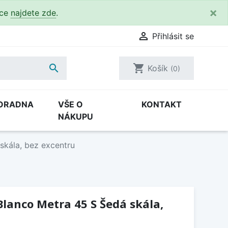
×
kce
najdete zde
.

Přihlásit se

shopping_cart
Košík
(0)
ORADNA
VŠE O
KONTAKT
NÁKUPU
skála, bez excentru
lanco Metra 45 S Šedá skála,