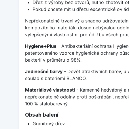
Dřez z výroby bez otvorů, nutno zhotovit ot
Pokud chcete mít u dřezu excentrické ovlád
Nepřekonatelně trvanlivý a snadno udržovateln
kompozitního materiálu dosud nebývalou odoln
vylepšenými vlastnostmi pro údržbu všech prod
Hygiene+Plus
- Antibakteriální ochrana Hygien
patentovaného vzorce hygienické ochrany působ
bakterií v průměru o 98%.
Jedinečné barvy
- Devět atraktivních barev, u
soulad s bateriemi BLANCO.
Materiálové vlastnosti
- Kamenně hedvábný a m
nepřekonatelně odolný proti poškrábání, nepře
100 % stálobarevný.
Obsah balení
Granitový dřez