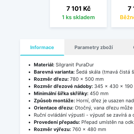
Cena
Ce
7 101 Kč
7 
1 ks skladem
Běžn
Informace
Parametry zboží
Materiál:
Silgranit PuraDur
Barevná varianta:
Šedá skála (tmavá čistá 
Rozměr dřezu:
780 x 500 mm
Rozměr dřezové nádoby:
345 x 430 x 19
Minimální šířka skříňky:
450 mm
Způsob montáže:
Horní, dřez je usazen na
Orientace dřezu:
Otočný, vana dřezu může 
Ruční ovládání výpusti - výpusť se zavírá a
Provedení přepadu:
Přepad umístěn na odk
Rozměr výřezu:
760 x 480 mm