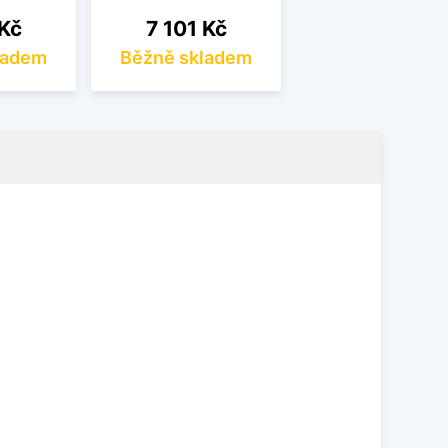
Cena
 Kč
7 101 Kč
ladem
Běžně skladem