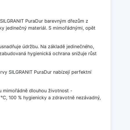
je SILGRANIT PuraDur barevným dřezům z
y jedinečný materiál. S mimořádnými, opět
ý usnadňuje údržbu. Na základě jedinečného,
zabudovaná hygienická ochrana snižuje růst
arvy SILGRANIT PuraDur nabízejí perfektní
u mimořádně dlouhou životnost -
 °C, 100 % hygienicky a zdravotně nezávadný,