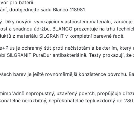
vor pro baterii.
ání, doobjednejte sadu Blanco 118981.
ý. Díky novým, vynikajícím vlastnostem materiálu, zaruču
ost a snadnou údržbu. BLANCO prezentuje na trhu technick
uktů z materiálu SILGRANIT v kompletní barevné řadě.
e+Plus je ochranný štít proti nečistotám a bakteriím, kter
í SILGRANIT PuraDur antibakteriálně. Testy prokazují, že 
 všech barev je ještě rovnoměrnější konzistence povrchu. B
imořádně nepropustný, uzavřený povrch, propůjčuje dřez
konatelně nerozbitný, nepřekonatelně tepluvzdorný do 280