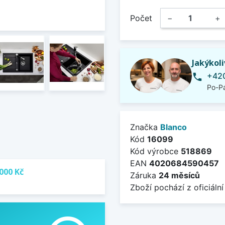
Počet
−
+
Jakýkol
+420
phone
Po-Pá
Značka
Blanco
Kód
16099
Kód výrobce
518869
EAN
4020684590457
000 Kč
Záruka
24 měsíců
Zboží pochází z oficiální