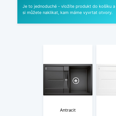
Je to jednoduché - vložíte produkt do košíku a
si můžete naklikat, kam máme vyvrtat otvory.
Antracit