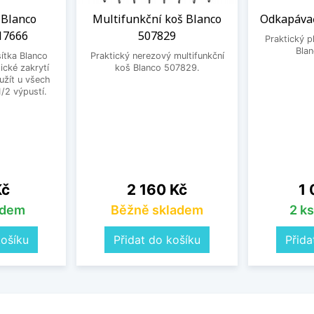
 Blanco
Multifunkční koš Blanco
Odkapávač
17666
507829
Praktický 
Bla
ítka Blanco
Praktický nerezový multifunkční
ické zakrytí
koš Blanco 507829.
užít u všech
1/2 výpustí.
Cena
Ce
Kč
2 160 Kč
1 
adem
Běžně skladem
2 k
košíku
Přidat do košíku
Přida