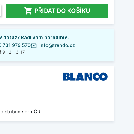

PŘIDAT DO KOŠÍKU
iv dotaz? Rádi vám poradíme.
 731 979 570
info@trendo.cz
mail_outline
 9-12, 13-17
 distribuce pro ČR