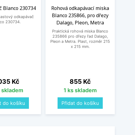
 Blanco 230734
Rohová odkapávací miska
Čisti
Blanco 235866, pro dřezy
plastový odkapávač
Dalago, Pleon, Metra
nco 230734.
Čistic
Fragr
Praktická rohová miska Blanco
Frank
235866 pro dřezy řad Dalago,
vodní 
Pleon a Metra. Plast, rozměr 215
a po
x 215 mm.
pos
o
na
Cena
035 Kč
855 Kč
s skladem
1 ks skladem
t do košíku
Přidat do košíku