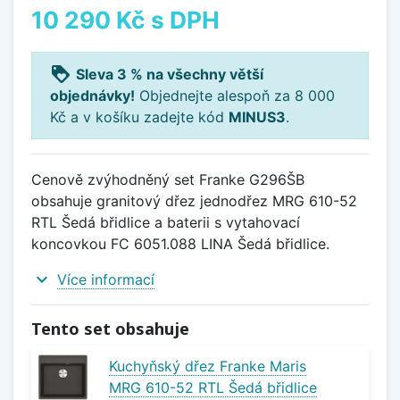
10 290 Kč
s DPH
loyalty
Sleva 3 % na všechny větší
objednávky!
Objednejte alespoň za 8 000
Kč a v košíku zadejte kód
MINUS3
.
Cenově zvýhodněný set Franke G296ŠB
obsahuje granitový dřez jednodřez MRG 610-52
RTL Šedá břidlice a baterii s vytahovací
koncovkou FC 6051.088 LINA Šedá břidlice.
expand_more
Více informací
Tento set obsahuje
Kuchyňský dřez Franke Maris
MRG 610-52 RTL Šedá břidlice