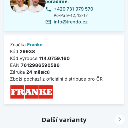
poradíme.
+420 731 979 570
phone
Po-Pá 9-12, 13-17
info@trendo.cz
mail_outline
Značka
Franke
Kód
29938
Kód výrobce
114.0759.160
EAN
7612986590586
Záruka
24 měsíců
Zboží pochází z oficiální distribuce pro ČR

Další varianty