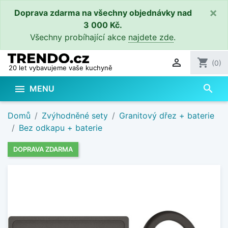
×
Doprava zdarma na všechny objednávky nad
3 000 Kč.
Všechny probíhající akce
najdete zde
.

shopping_cart
(0)
20 let vybavujeme vaše kuchyně
search

MENU
Domů
Zvýhodněné sety
Granitový dřez + baterie
Bez odkapu + baterie
DOPRAVA ZDARMA