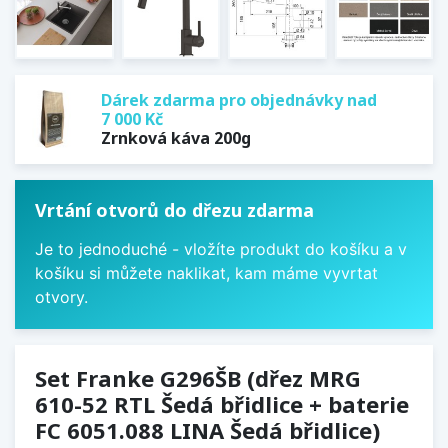
Dárek zdarma pro objednávky nad
7 000 Kč
Zrnková káva 200g
Vrtání otvorů do dřezu zdarma
Je to jednoduché - vložíte produkt do košíku a v
košíku si můžete naklikat, kam máme vyvrtat
otvory.
Set Franke G296ŠB (dřez MRG
610-52 RTL Šedá břidlice + baterie
FC 6051.088 LINA Šedá břidlice)