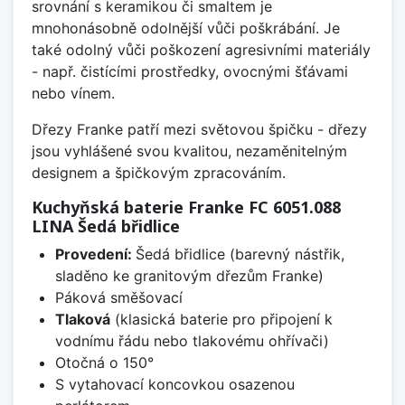
srovnání s keramikou či smaltem je
mnohonásobně odolnější vůči poškrábání. Je
také odolný vůči poškození agresivními materiály
- např. čistícími prostředky, ovocnými šťávami
nebo vínem.
Dřezy Franke patří mezi světovou špičku - dřezy
jsou vyhlášené svou kvalitou, nezaměnitelným
designem a špičkovým zpracováním.
Kuchyňská baterie Franke FC 6051.088
LINA Šedá břidlice
Provedení:
Šedá břidlice (barevný nástřik,
sladěno ke granitovým dřezům Franke)
Páková směšovací
Tlaková
(klasická baterie pro připojení k
vodnímu řádu nebo tlakovému ohřívači)
Otočná o 150°
S vytahovací koncovkou osazenou