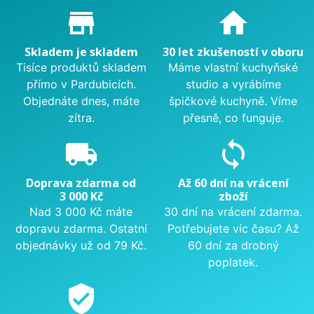
Proč nakupovat u nás?
store_mall_directory
home
Skladem je skladem
30 let zkušeností v oboru
Tisíce produktů skladem
Máme vlastní kuchyňské
přímo v Pardubicích.
studio a vyrábíme
Objednáte dnes, máte
špičkové kuchyně. Víme
zítra.
přesně, co funguje.
local_shipping
sync
Doprava zdarma od
Až 60 dní na vrácení
3 000 Kč
zboží
Nad 3 000 Kč máte
30 dní na vrácení zdarma.
dopravu zdarma. Ostatní
Potřebujete víc času? Až
objednávky už od 79 Kč.
60 dní za drobný
poplatek.
verified_user