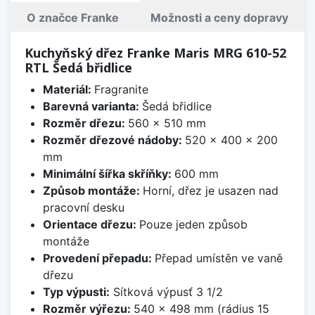
O značce Franke
Možnosti a ceny dopravy
Kuchyňský dřez Franke Maris MRG 610-52
RTL Šedá břidlice
Materiál:
Fragranite
Barevná varianta:
Šedá břidlice
Rozměr dřezu:
560 x 510 mm
Rozměr dřezové nádoby:
520 x 400 x 200
mm
Minimální šířka skříňky:
600 mm
Způsob montáže:
Horní, dřez je usazen nad
pracovní desku
Orientace dřezu:
Pouze jeden způsob
montáže
Provedení přepadu:
Přepad umístěn ve vaně
dřezu
Typ výpusti:
Sítková výpusť 3 1/2
Rozměr výřezu:
540 x 498 mm (rádius 15