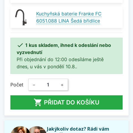
Kuchyňská baterie Franke FC
6051.088 LINA Šedá břidlice

1 kus skladem, ihned k odeslání nebo
vyzvednutí
Při objednání do 12:00 odesíláme ještě
dnes, u vás v pondělí 10.8..
Počet
−
+

PŘIDAT DO KOŠÍKU
Jakýkoliv dotaz? Rádi vám