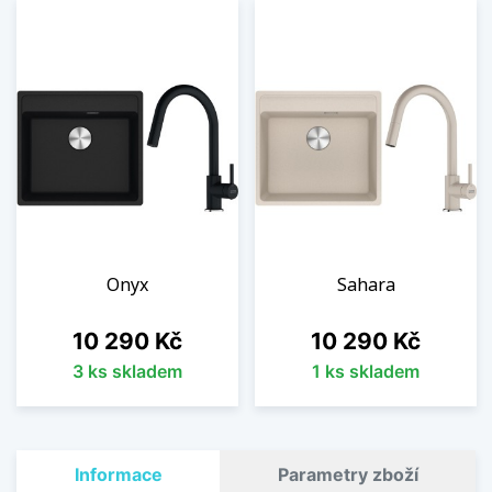
Onyx
Sahara
Cena
Cena
10 290 Kč
10 290 Kč
3 ks skladem
1 ks skladem
Informace
Parametry zboží