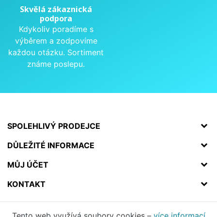
Skvělá zákaznická
podpora
Kdykoliv poradíme s
výběrem a zodpovíme
každou otázku. Sortiment
známe poslepu.
SPOLEHLIVÝ PRODEJCE
DŮLEŽITÉ INFORMACE
MŮJ ÚČET
KONTAKT
Tento web využívá soubory cookies –
více informací