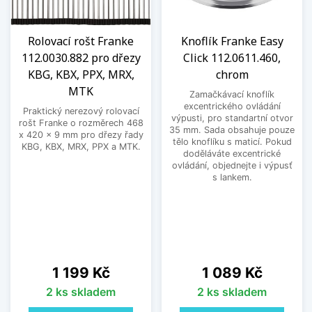
Rolovací rošt Franke
Knoflík Franke Easy
112.0030.882 pro dřezy
Click 112.0611.460,
KBG, KBX, PPX, MRX,
chrom
MTK
Zamačkávací knoflík
excentrického ovládání
Praktický nerezový rolovací
výpusti, pro standartní otvor
rošt Franke o rozměrech 468
35 mm. Sada obsahuje pouze
x 420 x 9 mm pro dřezy řady
tělo knoflíku s maticí. Pokud
KBG, KBX, MRX, PPX a MTK.
doděláváte excentrické
ovládání, objednejte i výpusť
s lankem.
Cena
Cena
1 199 Kč
1 089 Kč
2 ks skladem
2 ks skladem