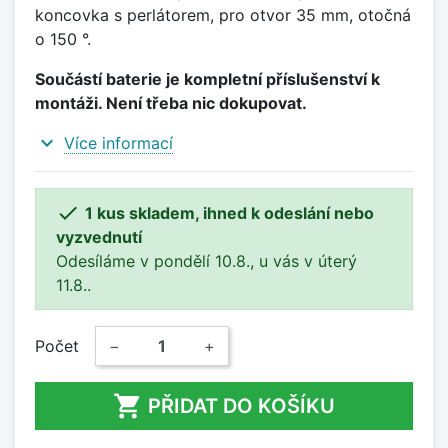
koncovka s perlátorem, pro otvor 35 mm, otočná
o 150 °.
Součástí baterie je kompletní příslušenství k
montáži. Není třeba nic dokupovat.
expand_more
Více informací

1 kus skladem, ihned k odeslání nebo
vyzvednutí
Odesíláme v pondělí 10.8., u vás v úterý
11.8..
Počet
−
+

PŘIDAT DO KOŠÍKU