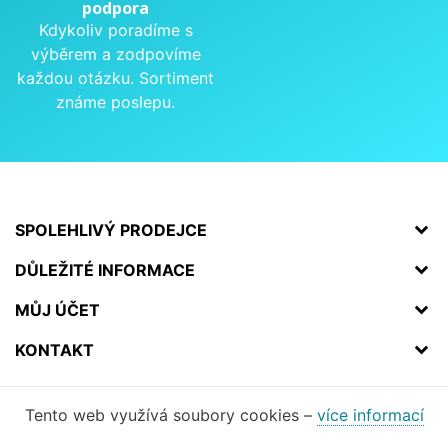
podpora
Kdykoliv poradíme s
výběrem a zodpovíme
každou otázku. Sortiment
známe poslepu.
SPOLEHLIVÝ PRODEJCE
DŮLEŽITÉ INFORMACE
MŮJ ÚČET
KONTAKT
Tento web využívá soubory cookies –
více informací