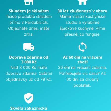
store_mall_directory
home
Skladem je skladem
30 let zkušeností v oboru
Tisíce produktů skladem
Máme vlastní kuchyňské
přímo v Pardubicích.
studio a vyrábíme
Objednáte dnes, máte
špičkové kuchyně. Víme
zítra.
přesně, co funguje.
local_shipping
sync
Doprava zdarma od
Až 60 dní na vrácení
3 000 Kč
zboží
Nad 3 000 Kč máte
30 dní na vrácení zdarma.
dopravu zdarma. Ostatní
Potřebujete víc času? Až
objednávky už od 79 Kč.
60 dní za drobný
poplatek.
verified_user
Skvělá zákaznická