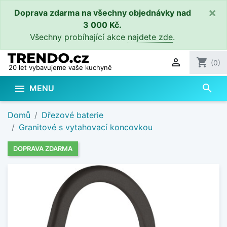
×
Doprava zdarma na všechny objednávky nad
3 000 Kč.
Všechny probíhající akce
najdete zde
.

shopping_cart
(0)
20 let vybavujeme vaše kuchyně
search

MENU
Domů
Dřezové baterie
Granitové s vytahovací koncovkou
DOPRAVA ZDARMA