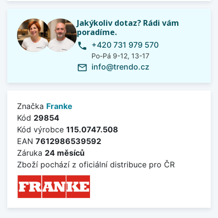
Jakýkoliv dotaz? Rádi vám
poradíme.
+420 731 979 570
phone
Po-Pá 9-12, 13-17
info@trendo.cz
mail_outline
Značka
Franke
Kód
29854
Kód výrobce
115.0747.508
EAN
7612986539592
Záruka
24 měsíců
Zboží pochází z oficiální distribuce pro ČR