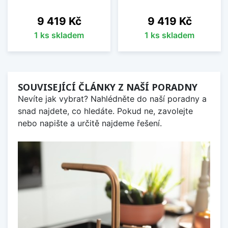
Cena
Cena
9 419 Kč
9 419 Kč
1 ks skladem
1 ks skladem
SOUVISEJÍCÍ ČLÁNKY Z NAŠÍ PORADNY
Nevíte jak vybrat? Nahlédněte do naší poradny a
snad najdete, co hledáte. Pokud ne, zavolejte
nebo napište a určitě najdeme řešení.