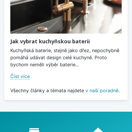
Jak vybrat kuchyňskou baterii
Kuchyňská baterie, stejně jako dřez, nepochybně
pomáhá udávat design celé kuchyně. Proto
bychom neměli výběr baterie...
Číst více
Všechny články a témata najdete
v naší poradně
.
Proč nakupovat u nás?