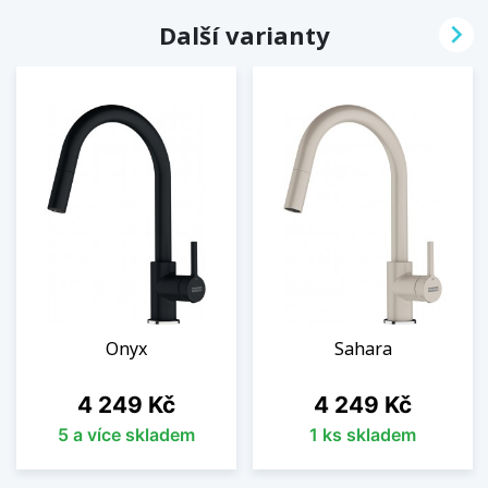

Další varianty
Onyx
Sahara
Cena
Cena
4 249 Kč
4 249 Kč
5 a více skladem
1 ks skladem