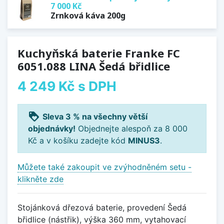
7 000 Kč
Zrnková káva 200g
Kuchyňská baterie Franke FC
6051.088 LINA Šedá břidlice
4 249 Kč
s DPH
loyalty
Sleva 3 % na všechny větší
objednávky!
Objednejte alespoň za 8 000
Kč a v košíku zadejte kód
MINUS3
.
Můžete také zakoupit ve zvýhodněném setu -
klikněte zde
Stojánková dřezová baterie, provedení Šedá
břidlice (nástřik), výška 360 mm, vytahovací