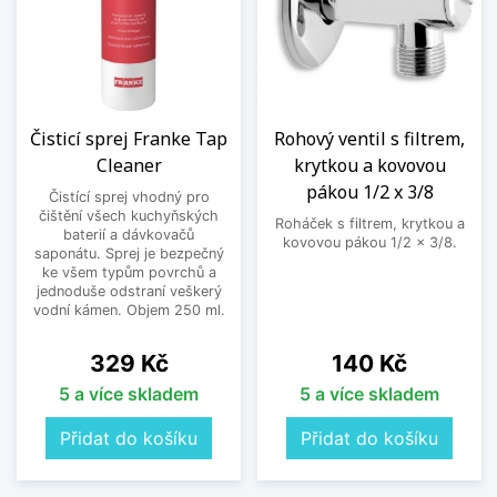
Čisticí sprej Franke Tap
Rohový ventil s filtrem,
Cleaner
krytkou a kovovou
pákou 1/2 x 3/8
Čistící sprej vhodný pro
čištění všech kuchyňských
Roháček s filtrem, krytkou a
baterií a dávkovačů
kovovou pákou 1/2 x 3/8.
saponátu. Sprej je bezpečný
ke všem typům povrchů a
jednoduše odstraní veškerý
vodní kámen. Objem 250 ml.
Cena
Cena
329 Kč
140 Kč
5 a více skladem
5 a více skladem
Přidat do košíku
Přidat do košíku