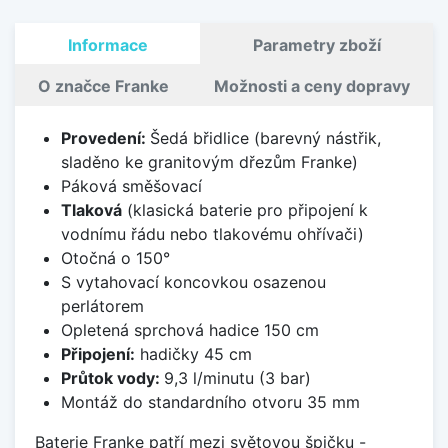
Informace
Parametry zboží
O značce Franke
Možnosti a ceny dopravy
Provedení:
Šedá břidlice (barevný nástřik,
sladěno ke granitovým dřezům Franke)
Páková směšovací
Tlaková
(klasická baterie pro připojení k
vodnímu řádu nebo tlakovému ohřívači)
Otočná o 150°
S vytahovací koncovkou osazenou
perlátorem
Opletená sprchová hadice 150 cm
Připojení:
hadičky 45 cm
Průtok vody:
9,3 l/minutu (3 bar)
Montáž do standardního otvoru 35 mm
Baterie Franke patří mezi světovou špičku -