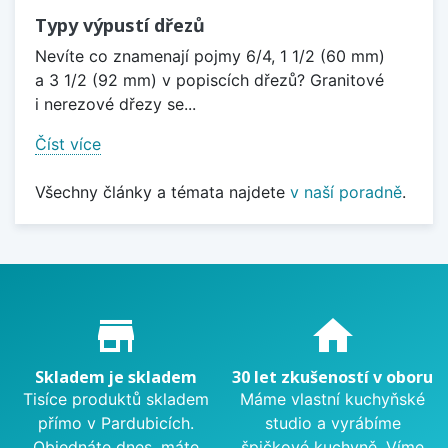
Typy výpustí dřezů
Nevíte co znamenají pojmy 6/4, 1 1/2 (60 mm)
a 3 1/2 (92 mm) v popiscích dřezů? Granitové
i nerezové dřezy se...
Číst více
Všechny články a témata najdete
v naší poradně
.
Proč nakupovat u nás?
store_mall_directory
home
Skladem je skladem
30 let zkušeností v oboru
Tisíce produktů skladem
Máme vlastní kuchyňské
přímo v Pardubicích.
studio a vyrábíme
Objednáte dnes, máte
špičkové kuchyně. Víme