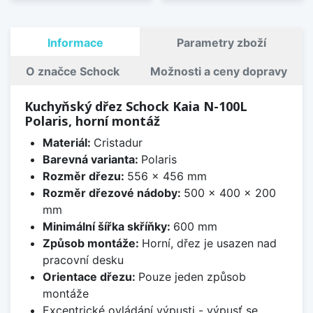
Informace
Parametry zboží
O značce Schock
Možnosti a ceny dopravy
Kuchyňský dřez Schock Kaia N-100L
Polaris, horní montáž
Materiál:
Cristadur
Barevná varianta:
Polaris
Rozměr dřezu:
556 x 456 mm
Rozměr dřezové nádoby:
500 x 400 x 200
mm
Minimální šířka skříňky:
600 mm
Způsob montáže:
Horní, dřez je usazen nad
pracovní desku
Orientace dřezu:
Pouze jeden způsob
montáže
Excentrické ovládání výpusti - výpusť se