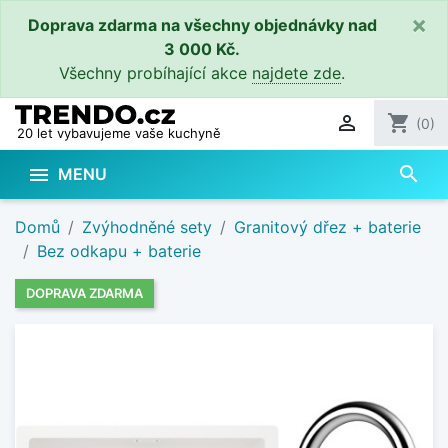
×
Doprava zdarma na všechny objednávky nad
3 000 Kč.
Všechny probíhající akce
najdete zde
.

shopping_cart
(0)
20 let vybavujeme vaše kuchyně
search

MENU
Domů
Zvýhodněné sety
Granitový dřez + baterie
Bez odkapu + baterie
DOPRAVA ZDARMA