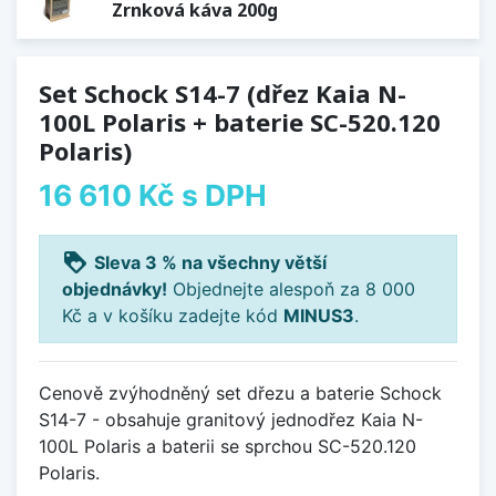
Zrnková káva 200g
Set Schock S14-7 (dřez Kaia N-
100L Polaris + baterie SC-520.120
Polaris)
16 610 Kč
s DPH
loyalty
Sleva 3 % na všechny větší
objednávky!
Objednejte alespoň za 8 000
Kč a v košíku zadejte kód
MINUS3
.
Cenově zvýhodněný set dřezu a baterie Schock
S14-7 - obsahuje granitový jednodřez Kaia N-
100L Polaris a baterii se sprchou SC-520.120
Polaris.