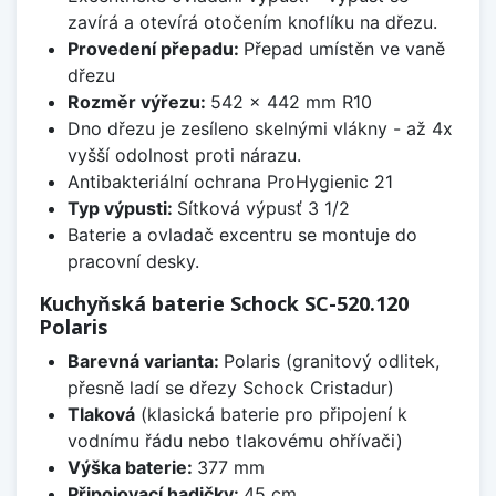
zavírá a otevírá otočením knoflíku na dřezu.
Provedení přepadu:
Přepad umístěn ve vaně
dřezu
Rozměr výřezu:
542 x 442 mm R10
Dno dřezu je zesíleno skelnými vlákny - až 4x
vyšší odolnost proti nárazu.
Antibakteriální ochrana ProHygienic 21
Typ výpusti:
Sítková výpusť 3 1/2
Baterie a ovladač excentru se montuje do
pracovní desky.
Kuchyňská baterie Schock SC-520.120
Polaris
Barevná varianta:
Polaris (granitový odlitek,
přesně ladí se dřezy Schock Cristadur)
Tlaková
(klasická baterie pro připojení k
vodnímu řádu nebo tlakovému ohřívači)
Výška baterie:
377 mm
Připojovací hadičky:
45 cm