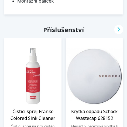
Montážní balíček

Příslušenství
Čisticí sprej Franke
Krytka odpadu Schock
Colored Sink Cleaner
Wastecap 628152
Čisticí sprej na pro čištění
Elegantní nerezová krytka k