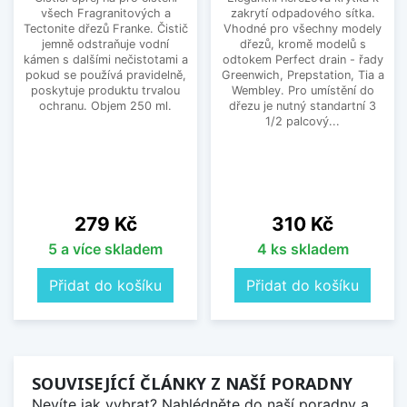
všech Fragranitových a
zakrytí odpadového sítka.
Tectonite dřezů Franke. Čistič
Vhodné pro všechny modely
jemně odstraňuje vodní
dřezů, kromě modelů s
kámen s dalšími nečistotami a
odtokem Perfect drain - řady
pokud se používá pravidelně,
Greenwich, Prepstation, Tia a
poskytuje produktu trvalou
Wembley. Pro umístění do
ochranu. Objem 250 ml.
dřezu je nutný standartní 3
1/2 palcový...
Cena
Cena
279 Kč
310 Kč
5 a více skladem
4 ks skladem
Přidat do košíku
Přidat do košíku
SOUVISEJÍCÍ ČLÁNKY Z NAŠÍ PORADNY
Nevíte jak vybrat? Nahlédněte do naší poradny a