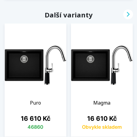

Další varianty
Puro
Magma
Cena
Cena
16 610 Kč
16 610 Kč
46860
Obvykle skladem