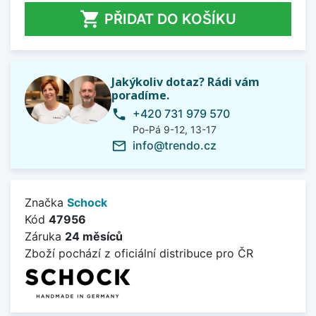

PŘIDAT DO KOŠÍKU
Jakýkoliv dotaz? Rádi vám
poradíme.
+420 731 979 570
phone
Po-Pá 9-12, 13-17
info@trendo.cz
mail_outline
Značka
Schock
Kód
47956
Záruka
24 měsíců
Zboží pochází z oficiální distribuce pro ČR