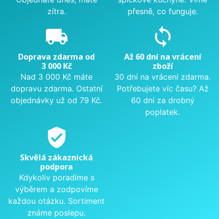
zítra.
přesně, co funguje.
local_shipping
sync
Doprava zdarma od
Až 60 dní na vrácení
3 000 Kč
zboží
Nad 3 000 Kč máte
30 dní na vrácení zdarma.
dopravu zdarma. Ostatní
Potřebujete víc času? Až
objednávky už od 79 Kč.
60 dní za drobný
poplatek.
verified_user
Skvělá zákaznická
podpora
Kdykoliv poradíme s
výběrem a zodpovíme
každou otázku. Sortiment
známe poslepu.