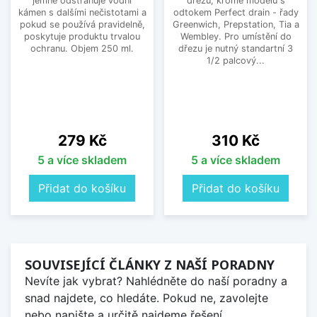
jemně odstraňuje vodní
dřezů, kromě modelů s
kámen s dalšími nečistotami a
odtokem Perfect drain - řady
pokud se používá pravidelně,
Greenwich, Prepstation, Tia a
poskytuje produktu trvalou
Wembley. Pro umístění do
ochranu. Objem 250 ml.
dřezu je nutný standartní 3
1/2 palcový...
Cena
Cena
279 Kč
310 Kč
5 a více skladem
5 a více skladem
Přidat do košíku
Přidat do košíku
SOUVISEJÍCÍ ČLÁNKY Z NAŠÍ PORADNY
Nevíte jak vybrat? Nahlédněte do naší poradny a
snad najdete, co hledáte. Pokud ne, zavolejte
nebo napište a určitě najdeme řešení.