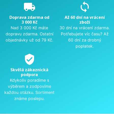
local_shipping
sync
Doprava zdarma od
Až 60 dní na vrácení
3 000 Kč
zboží
Nad 3 000 Kč máte
30 dní na vrácení zdarma.
dopravu zdarma. Ostatní
Potřebujete víc času? Až
objednávky už od 79 Kč.
60 dní za drobný
poplatek.
verified_user
Skvělá zákaznická
podpora
Kdykoliv poradíme s
výběrem a zodpovíme
každou otázku. Sortiment
známe poslepu.