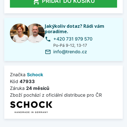

PŘIDAT DO KOŠÍKU
Jakýkoliv dotaz? Rádi vám
poradíme.
+420 731 979 570
phone
Po-Pá 9-12, 13-17
info@trendo.cz
mail_outline
Značka
Schock
Kód
47933
Záruka
24 měsíců
Zboží pochází z oficiální distribuce pro ČR