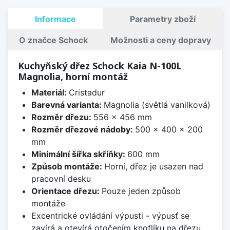
Informace
Parametry zboží
O značce Schock
Možnosti a ceny dopravy
Kuchyňský dřez Schock Kaia N-100L
Magnolia, horní montáž
Materiál:
Cristadur
Barevná varianta:
Magnolia (světlá vanilková)
Rozměr dřezu:
556 x 456 mm
Rozměr dřezové nádoby:
500 x 400 x 200
mm
Minimální šířka skříňky:
600 mm
Způsob montáže:
Horní, dřez je usazen nad
pracovní desku
Orientace dřezu:
Pouze jeden způsob
montáže
Excentrické ovládání výpusti - výpusť se
zavírá a otevírá otočením knoflíku na dřezu.