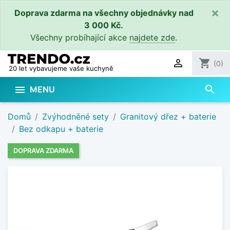
×
Doprava zdarma na všechny objednávky nad
3 000 Kč.
Všechny probíhající akce
najdete zde
.

shopping_cart
(0)
20 let vybavujeme vaše kuchyně
search

MENU
Domů
Zvýhodněné sety
Granitový dřez + baterie
Bez odkapu + baterie
DOPRAVA ZDARMA