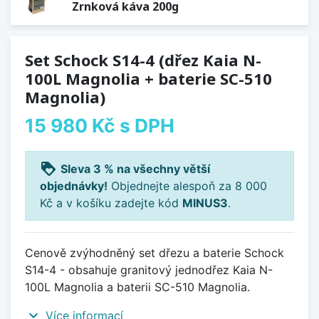
Zrnková káva 200g
Set Schock S14-4 (dřez Kaia N-
100L Magnolia + baterie SC-510
Magnolia)
15 980 Kč
s DPH
loyalty
Sleva 3 % na všechny větší
objednávky!
Objednejte alespoň za 8 000
Kč a v košíku zadejte kód
MINUS3
.
Cenově zvýhodněný set dřezu a baterie Schock
S14-4 - obsahuje granitový jednodřez Kaia N-
100L Magnolia a baterii SC-510 Magnolia.
expand_more
Více informací