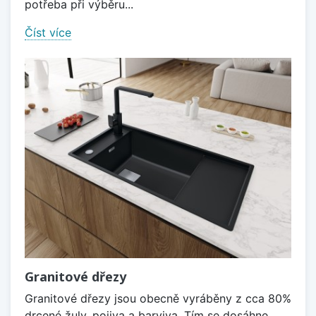
potřeba při výběru...
Číst více
Granitové dřezy
Granitové dřezy jsou obecně vyráběny z cca 80%
drcené žuly, pojiva a barviva. Tím se dosáhne