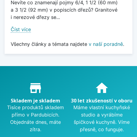
Nevíte co znamenají pojmy 6/4, 1 1/2 (60 mm)
a 3 1/2 (92 mm) v popiscích dřezů? Granitové
i nerezové dřezy se...
Číst více
Všechny články a témata najdete
v naší poradně
.
Proč nakupovat u nás?
store_mall_directory
home
Skladem je skladem
30 let zkušeností v oboru
Tisíce produktů skladem
Máme vlastní kuchyňské
přímo v Pardubicích.
studio a vyrábíme
Objednáte dnes, máte
špičkové kuchyně. Víme
zítra.
přesně, co funguje.