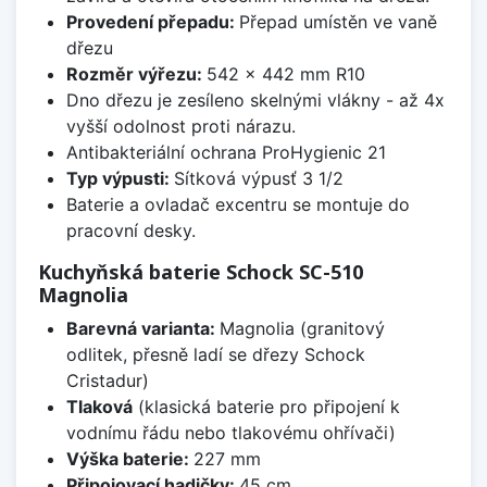
Provedení přepadu:
Přepad umístěn ve vaně
dřezu
Rozměr výřezu:
542 x 442 mm R10
Dno dřezu je zesíleno skelnými vlákny - až 4x
vyšší odolnost proti nárazu.
Antibakteriální ochrana ProHygienic 21
Typ výpusti:
Sítková výpusť 3 1/2
Baterie a ovladač excentru se montuje do
pracovní desky.
Kuchyňská baterie Schock SC-510
Magnolia
Barevná varianta:
Magnolia (granitový
odlitek, přesně ladí se dřezy Schock
Cristadur)
Tlaková
(klasická baterie pro připojení k
vodnímu řádu nebo tlakovému ohřívači)
Výška baterie:
227 mm
Připojovací hadičky:
45 cm