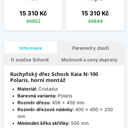
Cena
Cena
15 310 Kč
15 310 Kč
46852
46849
Informace
Parametry zboží
O značce Schock
Možnosti a ceny dopravy
Kuchyňský dřez Schock Kaia N-100
Polaris, horní montáž
Materiál:
Cristadur
Barevná varianta:
Polaris
Rozměr dřezu:
456 x 456 mm
Rozměr dřezové nádoby:
400 x 400 x 200
mm
Minimální šířka skříňky:
500 mm