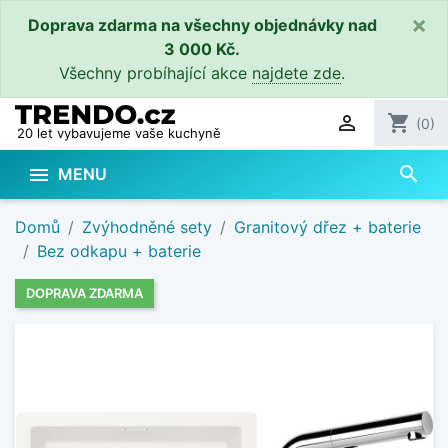
×
Doprava zdarma na všechny objednávky nad
3 000 Kč.
Všechny probíhající akce
najdete zde
.

shopping_cart
(0)
20 let vybavujeme vaše kuchyně
search

MENU
Domů
Zvýhodněné sety
Granitový dřez + baterie
Bez odkapu + baterie
DOPRAVA ZDARMA