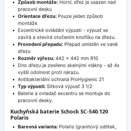
Způsob montáže:
Horní, dřez je usazen nad
pracovní desku
Orientace dřezu:
Pouze jeden způsob
montáže
Excentrické ovládání výpusti - výpusť se
zavírá a otevírá otočením knoflíku na dřezu.
Provedení přepadu:
Přepad umístěn ve vaně
dřezu
Rozměr výřezu:
442 x 442 mm R10
Dno dřezu je zesíleno skelnými vlákny - až 4x
vyšší odolnost proti nárazu.
Antibakteriální ochrana ProHygienic 21
Typ výpusti:
Sítková výpusť 3 1/2
Baterie a ovladač excentru se montuje do
pracovní desky.
Kuchyňská baterie Schock SC-540.120
Polaris
Barevná varianta:
Polaris (granitový odlitek,