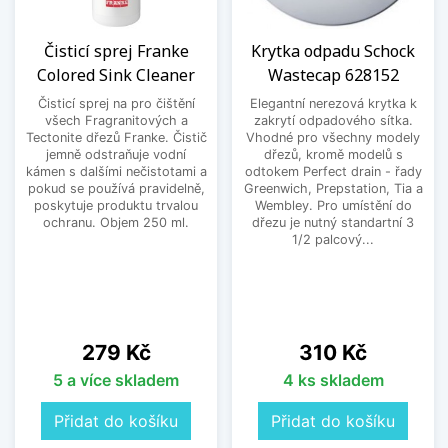
Čisticí sprej Franke
Krytka odpadu Schock
Colored Sink Cleaner
Wastecap 628152
Čisticí sprej na pro čištění
Elegantní nerezová krytka k
všech Fragranitových a
zakrytí odpadového sítka.
Tectonite dřezů Franke. Čistič
Vhodné pro všechny modely
jemně odstraňuje vodní
dřezů, kromě modelů s
kámen s dalšími nečistotami a
odtokem Perfect drain - řady
pokud se používá pravidelně,
Greenwich, Prepstation, Tia a
poskytuje produktu trvalou
Wembley. Pro umístění do
ochranu. Objem 250 ml.
dřezu je nutný standartní 3
1/2 palcový...
Cena
Cena
279 Kč
310 Kč
5 a více skladem
4 ks skladem
Přidat do košíku
Přidat do košíku