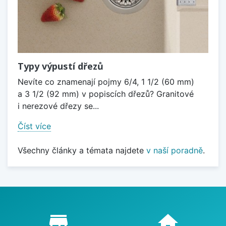
Typy výpustí dřezů
Nevíte co znamenají pojmy 6/4, 1 1/2 (60 mm)
a 3 1/2 (92 mm) v popiscích dřezů? Granitové
i nerezové dřezy se...
Číst více
Všechny články a témata najdete
v naší poradně
.
Proč nakupovat u nás?
store_mall_directory
home