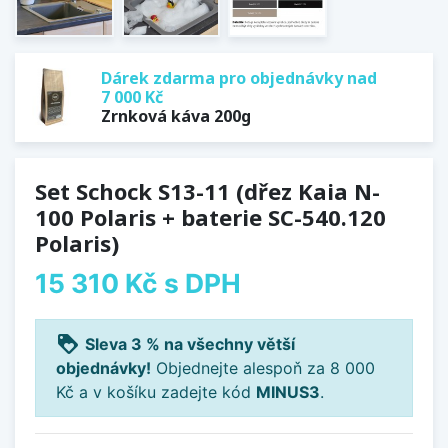
Dárek zdarma pro objednávky nad
7 000 Kč
Zrnková káva 200g
Set Schock S13-11 (dřez Kaia N-
100 Polaris + baterie SC-540.120
Polaris)
15 310 Kč
s DPH
loyalty
Sleva 3 % na všechny větší
objednávky!
Objednejte alespoň za 8 000
Kč a v košíku zadejte kód
MINUS3
.