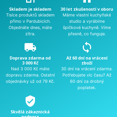
Skladem je skladem
30 let zkušeností v oboru
Tisíce produktů skladem
Máme vlastní kuchyňské
přímo v Pardubicích.
studio a vyrábíme
Objednáte dnes, máte
špičkové kuchyně. Víme
zítra.
přesně, co funguje.
local_shipping
sync
Doprava zdarma od
Až 60 dní na vrácení
3 000 Kč
zboží
Nad 3 000 Kč máte
30 dní na vrácení zdarma.
dopravu zdarma. Ostatní
Potřebujete víc času? Až
objednávky už od 79 Kč.
60 dní za drobný
poplatek.
verified_user
Skvělá zákaznická
podpora