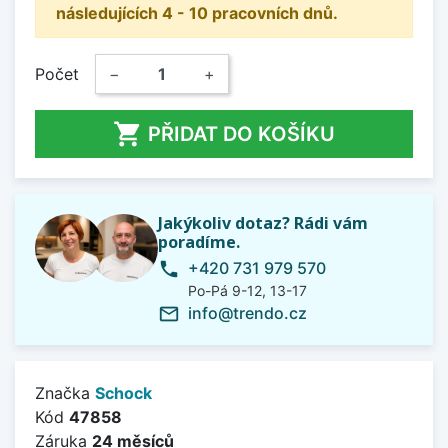
následujících 4 - 10 pracovních dnů.
Počet
−
+

PŘIDAT DO KOŠÍKU
Jakýkoliv dotaz? Rádi vám
poradíme.
+420 731 979 570
phone
Po-Pá 9-12, 13-17
info@trendo.cz
mail_outline
Značka
Schock
Kód
47858
Záruka
24 měsíců