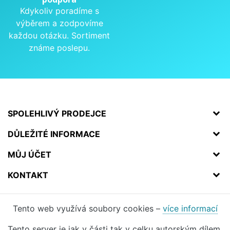
Kdykoliv poradíme s
výběrem a zodpovíme
každou otázku. Sortiment
známe poslepu.
SPOLEHLIVÝ PRODEJCE
DŮLEŽITÉ INFORMACE
MŮJ ÚČET
KONTAKT
Tento web využívá soubory cookies –
více informací
Tento server je jak v části tak v celku autorským dílem.