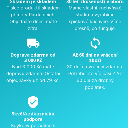
Skladem je skladem
30 let zkušeností v oboru
Tisíce produktů skladem
Máme vlastní kuchyňské
přímo v Pardubicích.
studio a vyrábíme
Objednáte dnes, máte
špičkové kuchyně. Víme
zítra.
přesně, co funguje.
local_shipping
sync
Doprava zdarma od
Až 60 dní na vrácení
3 000 Kč
zboží
Nad 3 000 Kč máte
30 dní na vrácení zdarma.
dopravu zdarma. Ostatní
Potřebujete víc času? Až
objednávky už od 79 Kč.
60 dní za drobný
poplatek.
verified_user
Skvělá zákaznická
podpora
Kdykoliv poradíme s