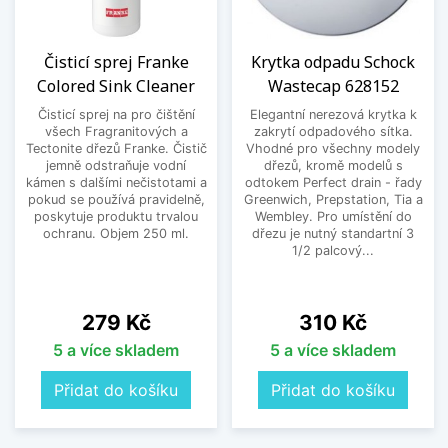
Čisticí sprej Franke
Krytka odpadu Schock
Colored Sink Cleaner
Wastecap 628152
Čisticí sprej na pro čištění
Elegantní nerezová krytka k
všech Fragranitových a
zakrytí odpadového sítka.
Tectonite dřezů Franke. Čistič
Vhodné pro všechny modely
jemně odstraňuje vodní
dřezů, kromě modelů s
kámen s dalšími nečistotami a
odtokem Perfect drain - řady
pokud se používá pravidelně,
Greenwich, Prepstation, Tia a
poskytuje produktu trvalou
Wembley. Pro umístění do
ochranu. Objem 250 ml.
dřezu je nutný standartní 3
1/2 palcový...
Cena
Cena
279 Kč
310 Kč
5 a více skladem
5 a více skladem
Přidat do košíku
Přidat do košíku