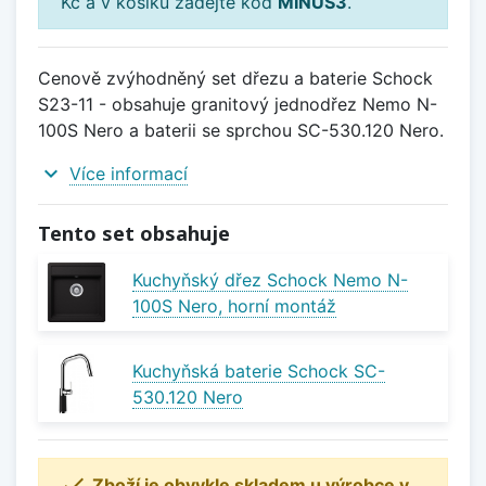
Kč a v košíku zadejte kód
MINUS3
.
Cenově zvýhodněný set dřezu a baterie Schock
S23-11 - obsahuje granitový jednodřez Nemo N-
100S Nero a baterii se sprchou SC-530.120 Nero.
expand_more
Více informací
Tento set obsahuje
Kuchyňský dřez Schock Nemo N-
100S Nero, horní montáž
Kuchyňská baterie Schock SC-
530.120 Nero

Zboží je obvykle skladem u výrobce v