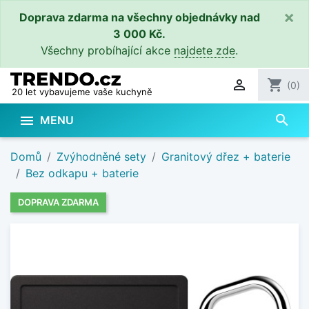
×
Doprava zdarma na všechny objednávky nad
3 000 Kč.
Všechny probíhající akce
najdete zde
.

shopping_cart
(0)
20 let vybavujeme vaše kuchyně
search

MENU
Domů
Zvýhodněné sety
Granitový dřez + baterie
Bez odkapu + baterie
DOPRAVA ZDARMA