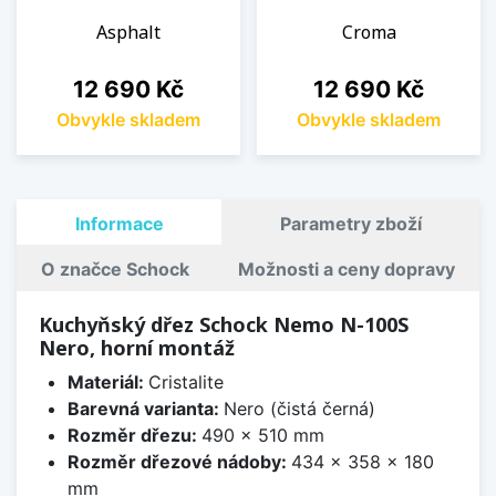
Asphalt
Croma
Cena
Cena
12 690 Kč
12 690 Kč
Obvykle skladem
Obvykle skladem
Informace
Parametry zboží
O značce Schock
Možnosti a ceny dopravy
Kuchyňský dřez Schock Nemo N-100S
Nero, horní montáž
Materiál:
Cristalite
Barevná varianta:
Nero (čistá černá)
Rozměr dřezu:
490 x 510 mm
Rozměr dřezové nádoby:
434 x 358 x 180
mm