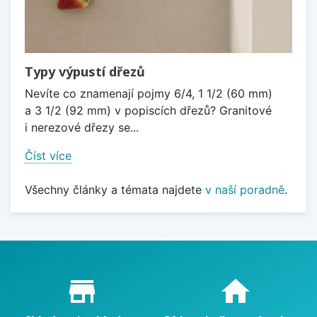
Typy výpustí dřezů
Nevíte co znamenají pojmy 6/4, 1 1/2 (60 mm)
a 3 1/2 (92 mm) v popiscích dřezů? Granitové
i nerezové dřezy se...
Číst více
Všechny články a témata najdete
v naší poradně
.
Proč nakupovat u nás?
store_mall_directory
home