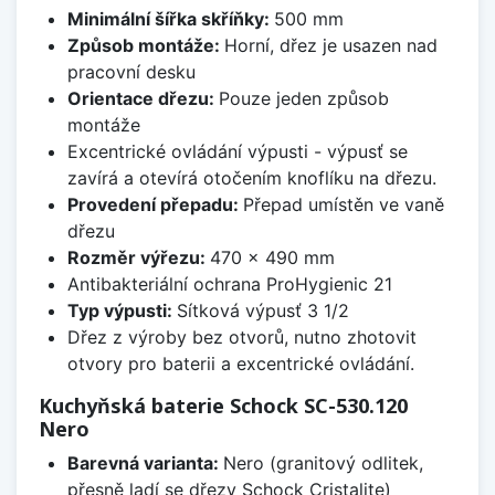
Minimální šířka skříňky:
500 mm
Způsob montáže:
Horní, dřez je usazen nad
pracovní desku
Orientace dřezu:
Pouze jeden způsob
montáže
Excentrické ovládání výpusti - výpusť se
zavírá a otevírá otočením knoflíku na dřezu.
Provedení přepadu:
Přepad umístěn ve vaně
dřezu
Rozměr výřezu:
470 x 490 mm
Antibakteriální ochrana ProHygienic 21
Typ výpusti:
Sítková výpusť 3 1/2
Dřez z výroby bez otvorů, nutno zhotovit
otvory pro baterii a excentrické ovládání.
Kuchyňská baterie Schock SC-530.120
Nero
Barevná varianta:
Nero (granitový odlitek,
přesně ladí se dřezy Schock Cristalite)