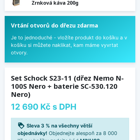
Zrnková káva 200g
Vrtání otvorů do dřezu zdarma
Je to jednoduché - vložíte produkt do košíku a v
košíku si můžete naklikat, kam máme vyvrtat
otvory.
Set Schock S23-11 (dřez Nemo N-
100S Nero + baterie SC-530.120
Nero)
12 690 Kč
s DPH
loyalty
Sleva 3 % na všechny větší
objednávky!
Objednejte alespoň za 8 000