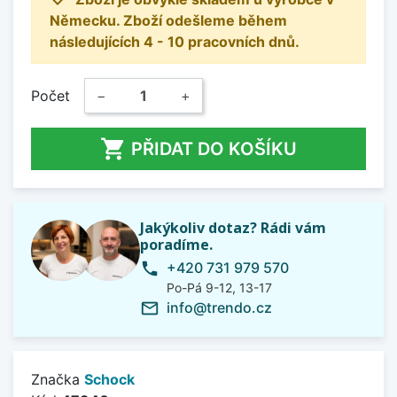
Německu. Zboží odešleme během
následujících 4 - 10 pracovních dnů.
Počet
−
+

PŘIDAT DO KOŠÍKU
Jakýkoliv dotaz? Rádi vám
poradíme.
+420 731 979 570
phone
Po-Pá 9-12, 13-17
info@trendo.cz
mail_outline
Značka
Schock