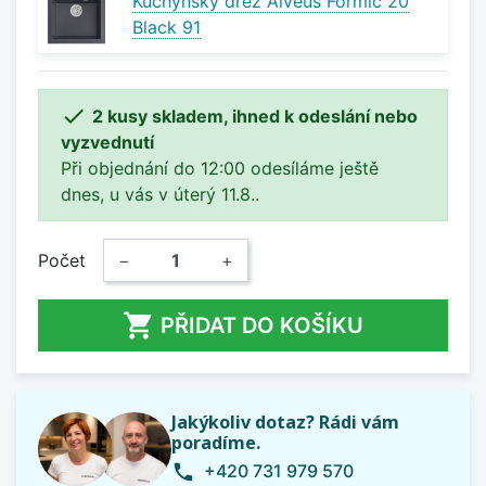
Kuchyňský dřez Alveus Formic 20
Black 91

2 kusy skladem, ihned k odeslání nebo
vyzvednutí
Při objednání do 12:00 odesíláme ještě
dnes, u vás v úterý 11.8..
Počet
−
+

PŘIDAT DO KOŠÍKU
Jakýkoliv dotaz? Rádi vám
poradíme.
+420 731 979 570
phone