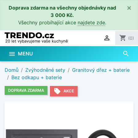
×
Doprava zdarma na všechny objednávky nad
3 000 Kč.
Všechny probíhající akce
najdete zde
.

shopping_cart
(0)
20 let vybavujeme vaše kuchyně
search

MENU
Domů
Zvýhodněné sety
Granitový dřez + baterie
Bez odkapu + baterie
local_offer
DOPRAVA ZDARMA
AKCE