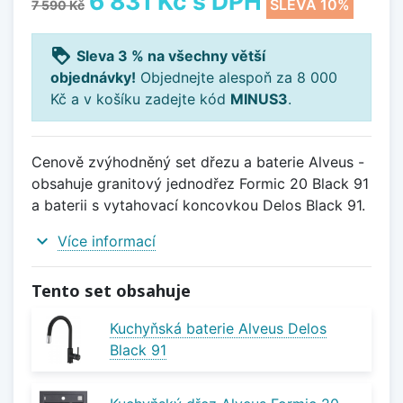
6 831 Kč
s DPH
SLEVA 10%
7 590 Kč
loyalty
Sleva 3 % na všechny větší
objednávky!
Objednejte alespoň za 8 000
Kč a v košíku zadejte kód
MINUS3
.
Cenově zvýhodněný set dřezu a baterie Alveus -
obsahuje granitový jednodřez Formic 20 Black 91
a baterii s vytahovací koncovkou Delos Black 91.
expand_more
Více informací
Tento set obsahuje
Kuchyňská baterie Alveus Delos
Black 91