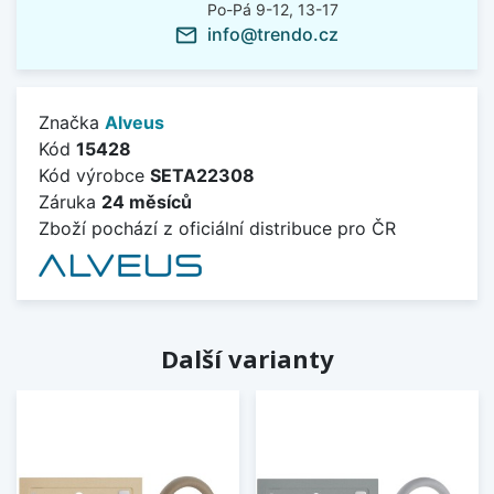
Po-Pá 9-12, 13-17
info@trendo.cz
mail_outline
Značka
Alveus
Kód
15428
Kód výrobce
SETA22308
Záruka
24 měsíců
Zboží pochází z oficiální distribuce pro ČR
Další varianty