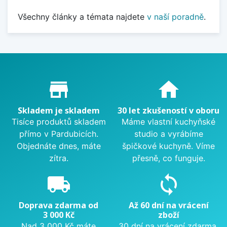
Všechny články a témata najdete
v naší poradně
.
Proč nakupovat u nás?
store_mall_directory
home
Skladem je skladem
30 let zkušeností v oboru
Tisíce produktů skladem
Máme vlastní kuchyňské
přímo v Pardubicích.
studio a vyrábíme
Objednáte dnes, máte
špičkové kuchyně. Víme
zítra.
přesně, co funguje.
local_shipping
sync
Doprava zdarma od
Až 60 dní na vrácení
3 000 Kč
zboží
Nad 3 000 Kč máte
30 dní na vrácení zdarma.