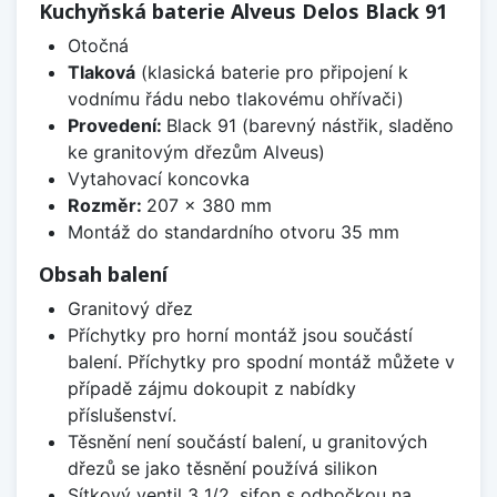
Kuchyňská baterie Alveus Delos Black 91
Otočná
Tlaková
(klasická baterie pro připojení k
vodnímu řádu nebo tlakovému ohřívači)
Provedení:
Black 91 (barevný nástřik, sladěno
ke granitovým dřezům Alveus)
Vytahovací koncovka
Rozměr:
207 x 380 mm
Montáž do standardního otvoru 35 mm
Obsah balení
Granitový dřez
Příchytky pro horní montáž jsou součástí
balení. Příchytky pro spodní montáž můžete v
případě zájmu dokoupit z nabídky
příslušenství.
Těsnění není součástí balení, u granitových
dřezů se jako těsnění používá silikon
Sítkový ventil 3 1/2, sifon s odbočkou na