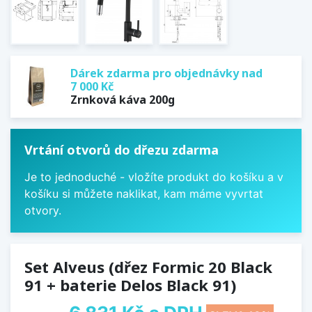
Dárek zdarma pro objednávky nad
7 000 Kč
Zrnková káva 200g
Vrtání otvorů do dřezu zdarma
Je to jednoduché - vložíte produkt do košíku a v
košíku si můžete naklikat, kam máme vyvrtat
otvory.
Set Alveus (dřez Formic 20 Black
91 + baterie Delos Black 91)