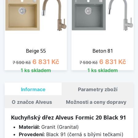
Beige 55
Beton 81
Běžná cena
Cena
Běžná cena
Cena
6 831 Kč
6 831 Kč
7 590 Kč
7 590 Kč
1 ks skladem
1 ks skladem
Informace
Parametry zboží
O značce Alveus
Možnosti a ceny dopravy
Kuchyňský dřez Alveus Formic 20 Black 91
Materiál:
Granit (Granital)
Provedení:
Black 91 (černá s bílými tečkami)