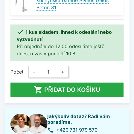
Kuchyňská baterie Alveus Delos
Beton 81

1 kus skladem, ihned k odeslání nebo
vyzvednutí
Při objednání do 12:00 odesíláme ještě
dnes, u vás v pondělí 10.8..
Počet
−
+

PŘIDAT DO KOŠÍKU
Jakýkoliv dotaz? Rádi vám
poradíme.
+420 731 979 570
phone