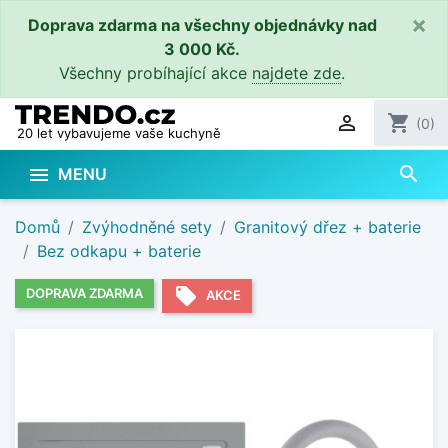
×
Doprava zdarma na všechny objednávky nad
3 000 Kč.
Všechny probíhající akce
najdete zde
.

shopping_cart
(0)
20 let vybavujeme vaše kuchyně
search

MENU
Domů
Zvýhodněné sety
Granitový dřez + baterie
Bez odkapu + baterie
local_offer
DOPRAVA ZDARMA
AKCE