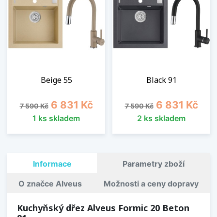
Beige 55
Black 91
Běžná cena
Cena
Běžná cena
Cena
6 831 Kč
6 831 Kč
7 590 Kč
7 590 Kč
1 ks skladem
2 ks skladem
Informace
Parametry zboží
O značce Alveus
Možnosti a ceny dopravy
Kuchyňský dřez Alveus Formic 20 Beton