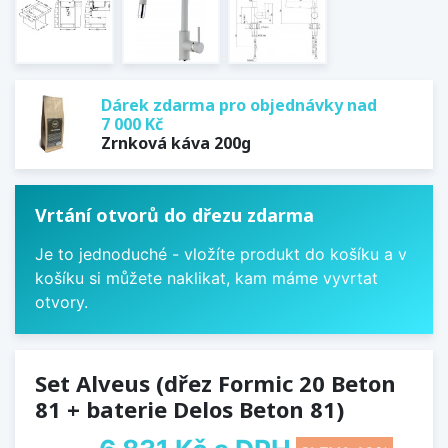
Dárek zdarma pro objednávky nad
7 000 Kč
Zrnková káva 200g
Vrtání otvorů do dřezu zdarma
Je to jednoduché - vložíte produkt do košíku a v
košíku si můžete naklikat, kam máme vyvrtat
otvory.
Set Alveus (dřez Formic 20 Beton
81 + baterie Delos Beton 81)