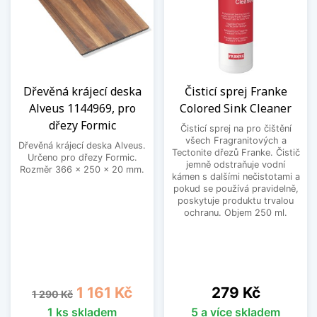
Dřevěná krájecí deska
Čisticí sprej Franke
Alveus 1144969, pro
Colored Sink Cleaner
dřezy Formic
Čisticí sprej na pro čištění
všech Fragranitových a
Dřevěná krájecí deska Alveus.
Tectonite dřezů Franke. Čistič
Určeno pro dřezy Formic.
jemně odstraňuje vodní
Rozměr 366 x 250 x 20 mm.
kámen s dalšími nečistotami a
pokud se používá pravidelně,
poskytuje produktu trvalou
ochranu. Objem 250 ml.
Běžná cena
Cena
Cena
1 161 Kč
279 Kč
1 290 Kč
1 ks skladem
5 a více skladem