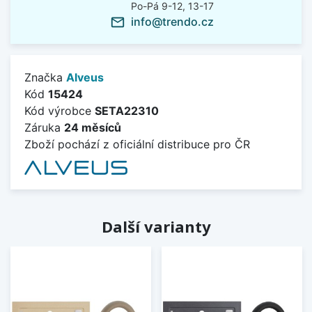
Po-Pá 9-12, 13-17
info@trendo.cz
mail_outline
Značka
Alveus
Kód
15424
Kód výrobce
SETA22310
Záruka
24 měsíců
Zboží pochází z oficiální distribuce pro ČR
Další varianty