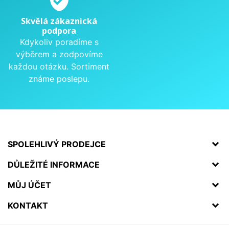
Skvělá zákaznická
podpora
Kdykoliv poradíme s
výběrem a zodpovíme
každou otázku. Sortiment
známe poslepu.
SPOLEHLIVÝ PRODEJCE
DŮLEŽITÉ INFORMACE
MŮJ ÚČET
KONTAKT