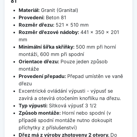
81
Materiál:
Granit (Granital)
Provedení:
Beton 81
Rozměr dřezu:
521 x 510 mm
Rozměr dřezové nádoby:
441 x 350 x 201
mm
Minimální šířka skříňky:
500 mm při horní
montáži, 600 mm při spodní
Orientace dřezu:
Pouze jeden způsob
montáže
Provedení přepadu:
Přepad umístěn ve vaně
dřezu
Excentrické ovládání výpusti - výpusť se
zavírá a otevírá otočením knoflíku na dřezu.
Typ výpusti:
Sítková výpusť 3 1/2
Způsob montáže:
Horní nebo spodní (v
případě spodní montáže nutno dokoupit
příchytky z příslušenství)
Dřez má z výroby zhotoveny 2 otvory.
Do