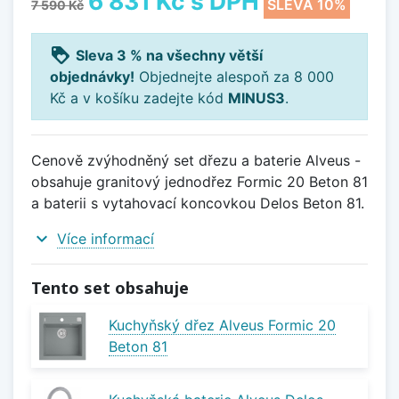
6 831 Kč
s DPH
SLEVA 10%
7 590 Kč
loyalty
Sleva 3 % na všechny větší
objednávky!
Objednejte alespoň za 8 000
Kč a v košíku zadejte kód
MINUS3
.
Cenově zvýhodněný set dřezu a baterie Alveus -
obsahuje granitový jednodřez Formic 20 Beton 81
a baterii s vytahovací koncovkou Delos Beton 81.
expand_more
Více informací
Tento set obsahuje
Kuchyňský dřez Alveus Formic 20
Beton 81