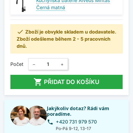
Kuchyňská baterie Alveus Mintas
Černá matná

Zboží je obvykle skladem u dodavatele.
Zboží odešleme během 2 - 5 pracovních
dnů.
Počet
−
+

PŘIDAT DO KOŠÍKU
Jakýkoliv dotaz? Rádi vám
poradíme.
+420 731 979 570
phone
Po-Pá 9-12, 13-17