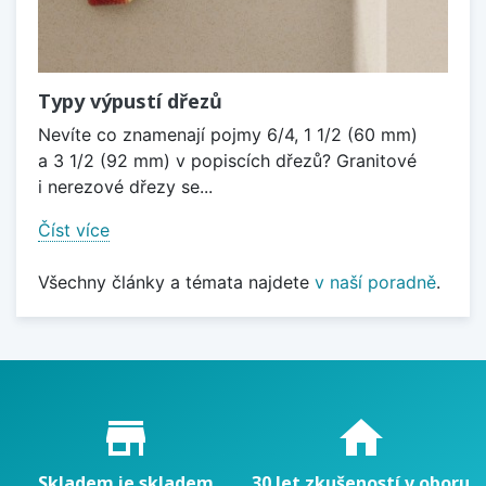
Typy výpustí dřezů
Nevíte co znamenají pojmy 6/4, 1 1/2 (60 mm)
a 3 1/2 (92 mm) v popiscích dřezů? Granitové
i nerezové dřezy se...
Číst více
Všechny články a témata najdete
v naší poradně
.
Proč nakupovat u nás?
store_mall_directory
home
Skladem je skladem
30 let zkušeností v oboru