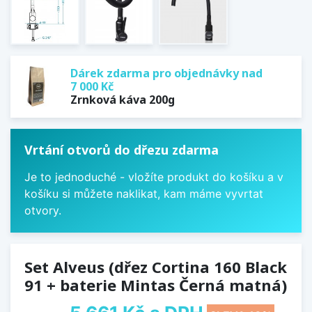
Dárek zdarma pro objednávky nad
7 000 Kč
Zrnková káva 200g
Vrtání otvorů do dřezu zdarma
Je to jednoduché - vložíte produkt do košíku a v
košíku si můžete naklikat, kam máme vyvrtat
otvory.
Set Alveus (dřez Cortina 160 Black
91 + baterie Mintas Černá matná)