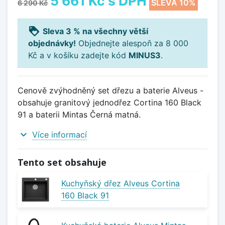
5 661 Kč
s DPH
SLEVA 10%
6 290 Kč
loyalty
Sleva 3 % na všechny větší
objednávky!
Objednejte alespoň za 8 000
Kč a v košíku zadejte kód
MINUS3
.
Cenově zvýhodněný set dřezu a baterie Alveus -
obsahuje granitový jednodřez Cortina 160 Black
91 a baterii Mintas Černá matná.
expand_more
Více informací
Tento set obsahuje
Kuchyňský dřez Alveus Cortina
160 Black 91