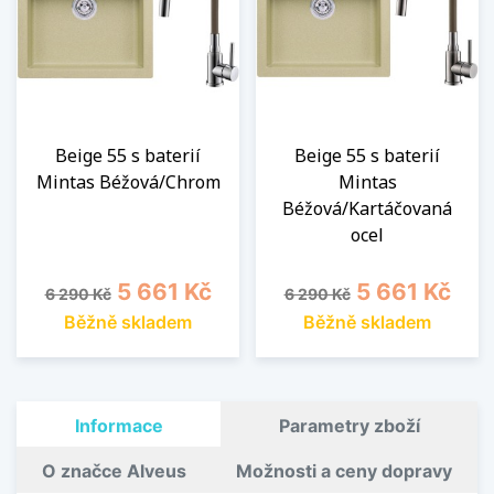
Beige 55 s baterií
Beige 55 s baterií
Mintas Béžová/Chrom
Mintas
Béžová/Kartáčovaná
ocel
Běžná cena
Cena
Běžná cena
Cena
5 661 Kč
5 661 Kč
6 290 Kč
6 290 Kč
Běžně skladem
Běžně skladem
Informace
Parametry zboží
O značce Alveus
Možnosti a ceny dopravy