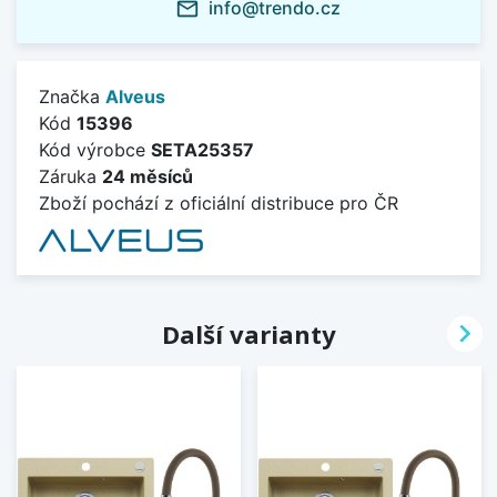
info@trendo.cz
mail_outline
Značka
Alveus
Kód
15396
Kód výrobce
SETA25357
Záruka
24 měsíců
Zboží pochází z oficiální distribuce pro ČR

Další varianty