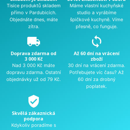
Tisíce produktů skladem
Máme vlastní kuchyňské
přímo v Pardubicích.
studio a vyrábíme
Objednáte dnes, máte
špičkové kuchyně. Víme
zítra.
přesně, co funguje.
local_shipping
sync
Doprava zdarma od
Až 60 dní na vrácení
3 000 Kč
zboží
Nad 3 000 Kč máte
30 dní na vrácení zdarma.
dopravu zdarma. Ostatní
Potřebujete víc času? Až
objednávky už od 79 Kč.
60 dní za drobný
poplatek.
verified_user
Skvělá zákaznická
podpora
Kdykoliv poradíme s