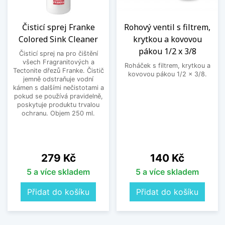
Čisticí sprej Franke
Rohový ventil s filtrem,
Colored Sink Cleaner
krytkou a kovovou
pákou 1/2 x 3/8
Čisticí sprej na pro čištění
všech Fragranitových a
Roháček s filtrem, krytkou a
Tectonite dřezů Franke. Čistič
kovovou pákou 1/2 x 3/8.
jemně odstraňuje vodní
kámen s dalšími nečistotami a
pokud se používá pravidelně,
poskytuje produktu trvalou
ochranu. Objem 250 ml.
Cena
Cena
279 Kč
140 Kč
5 a více skladem
5 a více skladem
Přidat do košíku
Přidat do košíku