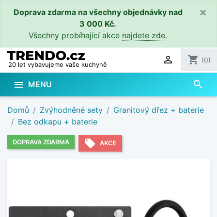
×
Doprava zdarma na všechny objednávky nad
3 000 Kč.
Všechny probíhající akce
najdete zde
.

shopping_cart
(0)
20 let vybavujeme vaše kuchyně
search

MENU
Domů
Zvýhodněné sety
Granitový dřez + baterie
Bez odkapu + baterie
local_offer
DOPRAVA ZDARMA
AKCE