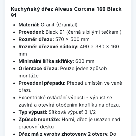
Kuchyňský dřez Alveus Cortina 160 Black
91
Materiál:
Granit (Granital)
Provedení:
Black 91 (černá s bílými tečkami)
Rozměr dřezu:
570 x 500 mm
Rozměr dřezové nádoby:
490 x 380 x 160
mm
Minimální šířka skříňky:
600 mm
Orientace dřezu:
Pouze jeden způsob
montáže
Provedení přepadu:
Přepad umístěn ve vaně
dřezu
Excentrické ovládání výpusti - výpusť se
zavírá a otevírá otočením knoflíku na dřezu.
Typ výpusti:
Sítková výpusť 3 1/2
Způsob montáže:
Horní, dřez je usazen nad
pracovní desku
Dřez má z výroby zhotoveny 2 otvory.
Do