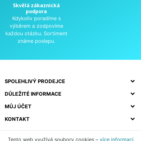
Skvělá zákaznická
podpora
Kdykoliv poradíme s
výběrem a zodpovíme
každou otázku. Sortiment
známe poslepu.
SPOLEHLIVÝ PRODEJCE
DŮLEŽITÉ INFORMACE
MŮJ ÚČET
KONTAKT
Tento web využívá soubory cookies –
více informací