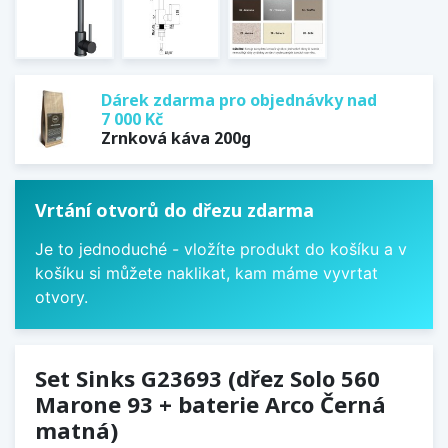
Dárek zdarma pro objednávky nad
7 000 Kč
Zrnková káva 200g
Vrtání otvorů do dřezu zdarma
Je to jednoduché - vložíte produkt do košíku a v
košíku si můžete naklikat, kam máme vyvrtat
otvory.
Set Sinks G23693 (dřez Solo 560
Marone 93 + baterie Arco Černá
matná)