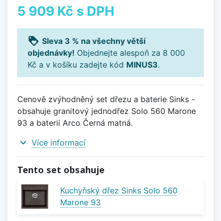
5 909 Kč
s DPH
loyalty
Sleva 3 % na všechny větší
objednávky!
Objednejte alespoň za 8 000
Kč a v košíku zadejte kód
MINUS3
.
Cenově zvýhodněný set dřezu a baterie Sinks -
obsahuje granitový jednodřez Solo 560 Marone
93 a baterii Arco Černá matná.
expand_more
Více informací
Tento set obsahuje
Kuchyňský dřez Sinks Solo 560
Marone 93