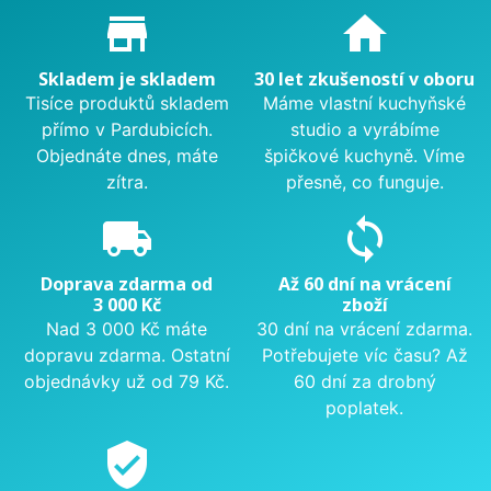
Proč nakupovat u nás?
store_mall_directory
home
Skladem je skladem
30 let zkušeností v oboru
Tisíce produktů skladem
Máme vlastní kuchyňské
přímo v Pardubicích.
studio a vyrábíme
Objednáte dnes, máte
špičkové kuchyně. Víme
zítra.
přesně, co funguje.
local_shipping
sync
Doprava zdarma od
Až 60 dní na vrácení
3 000 Kč
zboží
Nad 3 000 Kč máte
30 dní na vrácení zdarma.
dopravu zdarma. Ostatní
Potřebujete víc času? Až
objednávky už od 79 Kč.
60 dní za drobný
poplatek.
verified_user