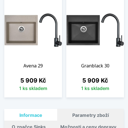
Avena 29
Granblack 30
Cena
Cena
5 909 Kč
5 909 Kč
1 ks skladem
1 ks skladem
Informace
Parametry zboží
O značce Sinks
Možnosti a ceny dopravy