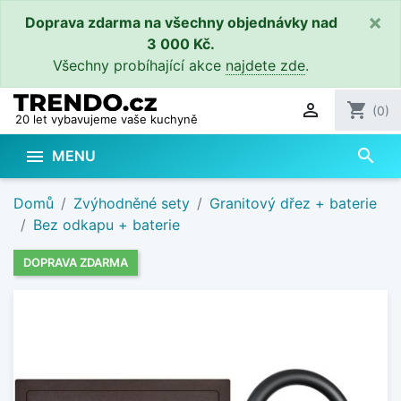
×
Doprava zdarma na všechny objednávky nad
3 000 Kč.
Všechny probíhající akce
najdete zde
.

shopping_cart
(0)
20 let vybavujeme vaše kuchyně
search

MENU
Domů
Zvýhodněné sety
Granitový dřez + baterie
Bez odkapu + baterie
DOPRAVA ZDARMA