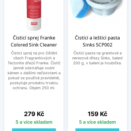
Čisticí sprej Franke
Čistící a leštící pasta
Colored Sink Cleaner
Sinks SCP002
Čisticí sprej na pro čištění
Čistící pasta na granitové a
všech Fragranitových a
nerezové dřezy Sinks, balení
Tectonite dřezů Franke. Čistič
200 g, v balení je houbička.
jemně odstraňuje vodní
kámen s dalšími nečistotami a
pokud se používá pravidelně,
poskytuje produktu trvalou
ochranu. Objem 250 ml.
Cena
Cena
279 Kč
159 Kč
5 a více skladem
5 a více skladem