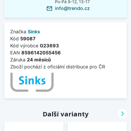
Po-Pá 9-12, 13-17
info@trendo.cz
mail_outline
Značka
Sinks
Kód
59087
Kód výrobce
G23693
EAN
8596142055456
Záruka
24 měsíců
Zboží pochází z oficiální distribuce pro ČR

Další varianty