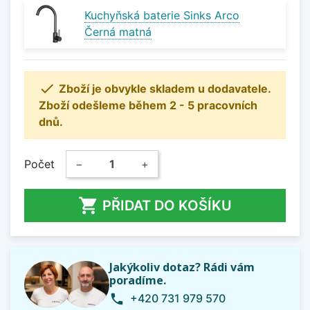
Kuchyňská baterie Sinks Arco
Černá matná

Zboží je obvykle skladem u dodavatele.
Zboží odešleme během 2 - 5 pracovních
dnů.
Počet
−
+

PŘIDAT DO KOŠÍKU
Jakýkoliv dotaz? Rádi vám
poradíme.
+420 731 979 570
phone