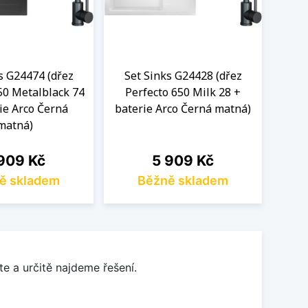
s G24474 (dřez
Set Sinks G24428 (dřez
Se
50 Metalblack 74
Perfecto 650 Milk 28 +
Perf
ie Arco Černá
baterie Arco Černá matná)
+
matná)
na
Cena
909 Kč
5 909 Kč
ě skladem
Běžně skladem
e a určitě najdeme řešení.