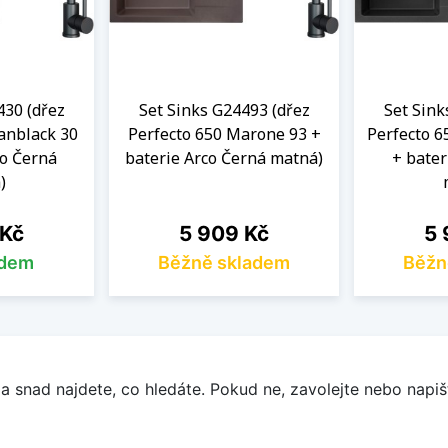
430 (dřez
Set Sinks G24493 (dřez
Set Sink
anblack 30
Perfecto 650 Marone 93 +
Perfecto 6
co Černá
baterie Arco Černá matná)
+ bater
)
Cena
Ce
 Kč
5 909 Kč
5 
adem
Běžně skladem
Běžn
a snad najdete, co hledáte. Pokud ne, zavolejte nebo napišt