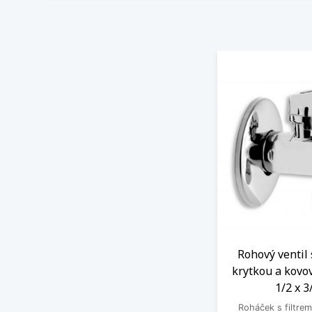
Rohový ventil 
krytkou a kovo
1/2 x 3
Roháček s filtrem