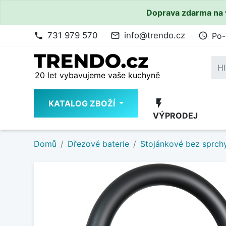
Doprava zdarma na 
731 979 570
info@trendo.cz
Po-
phone
mail_outline
access_time
20 let vybavujeme vaše kuchyně
flash_on
KATALOG ZBOŽÍ
VÝPRODEJ
Domů
Dřezové baterie
Stojánkové bez sprch