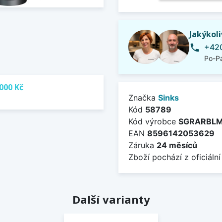
Jakýkol
+420
phone
Po-Pá
000 Kč
Značka
Sinks
Kód
58789
Kód výrobce
SGRARBL
EAN
8596142053629
Záruka
24 měsíců
Zboží pochází z oficiální
Další varianty