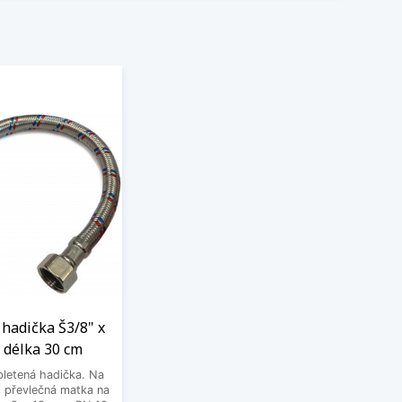
hadička Š3/8" x
 délka 30 cm
letená hadička. Na
 převlečná matka na