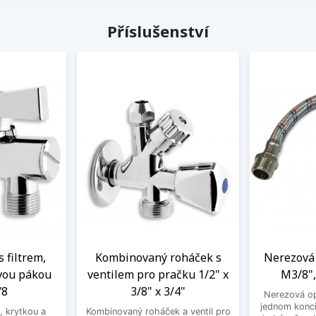
Příslušenství
s filtrem,
Kombinovaný roháček s
Nerezová 
vou pákou
ventilem pro pračku 1/2" x
M3/8",
/8
3/8" x 3/4"
Nerezová op
jednom konci
, krytkou a
Kombinovaný roháček a ventil pro