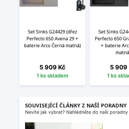
Set Sinks G24429 (dřez
Set Sinks G24
Perfecto 650 Avena 29 +
Perfecto 650 Gr
baterie Arco Černá matná)
+ baterie Ar
matná
Cena
Cena
5 909 Kč
5 909
1 ks skladem
1 ks skl
SOUVISEJÍCÍ ČLÁNKY Z NAŠÍ PORADNY
Nevíte jak vybrat? Nahlédněte do naší poradny 