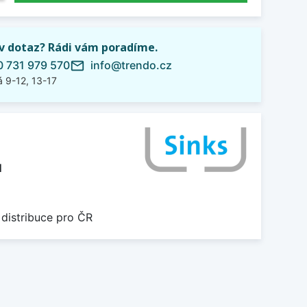
iv dotaz? Rádi vám poradíme.
 731 979 570
info@trendo.cz
mail_outline
 9-12, 13-17
M
 distribuce pro ČR