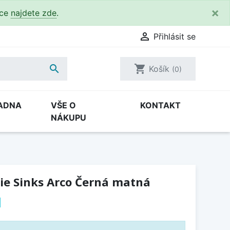
×
kce
najdete zde
.

Přihlásit se

shopping_cart
Košík
(0)
ADNA
VŠE O
KONTAKT
NÁKUPU
ie Sinks Arco Černá matná
H