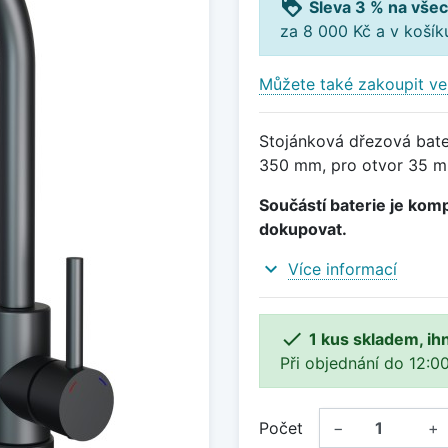
loyalty
Sleva 3 % na všec
za 8 000 Kč a v koší
Můžete také zakoupit ve
Stojánková dřezová bater
350 mm, pro otvor 35 m
Součástí baterie je komp
dokupovat.
expand_more
Více informací

1 kus skladem, ih
Při objednání do 12:00
Počet
−
+