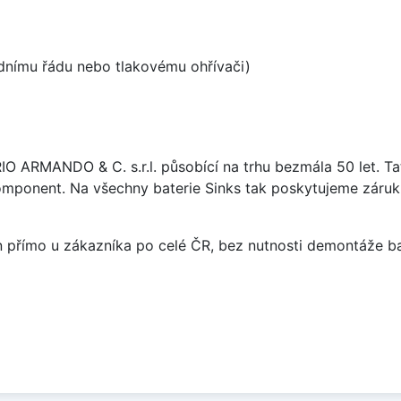
odnímu řádu nebo tlakovému ohřívači)
ARIO ARMANDO & C. s.r.l. působící na trhu bezmála 50 let. T
omponent. Na všechny baterie Sinks tak poskytujeme záruku 
án přímo u zákazníka po celé ČR, bez nutnosti demontáže ba