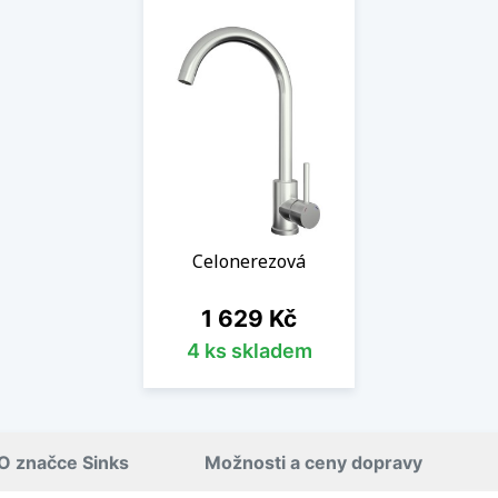
Celonerezová
Cena
1 629 Kč
4 ks skladem
O značce Sinks
Možnosti a ceny dopravy