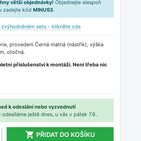
hny větší objednávky!
Objednejte alespoň
ku zadejte kód
MINUS3
.
 zvýhodněném setu - klikněte zde
ie, provedení Černá matná (nástřik), výška
m, otočná.
letní příslušenství k montáži. Není třeba nic
ned k odeslání nebo vyzvednutí
 odesíláme ještě dnes, u vás v pátek 7.8..

PŘIDAT DO KOŠÍKU