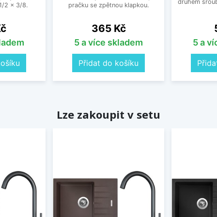
druhém šroub
/2 x 3/8.
pračku se zpětnou klapkou.
Cena
Kč
365 Kč
kladem
5 a více skladem
5 a v
košíku
Přidat do košíku
Přida
Lze zakoupit v setu