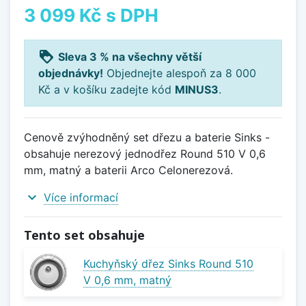
3 099 Kč
s DPH
loyalty
Sleva 3 % na všechny větší
objednávky!
Objednejte alespoň za 8 000
Kč a v košíku zadejte kód
MINUS3
.
Cenově zvýhodněný set dřezu a baterie Sinks -
obsahuje nerezový jednodřez Round 510 V 0,6
mm, matný a baterii Arco Celonerezová.
expand_more
Více informací
Tento set obsahuje
Kuchyňský dřez Sinks Round 510
V 0,6 mm, matný