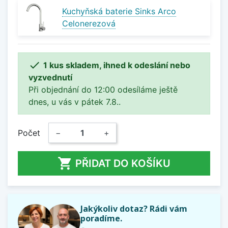
Kuchyňská baterie Sinks Arco
Celonerezová

1 kus skladem, ihned k odeslání nebo
vyzvednutí
Při objednání do 12:00 odesíláme ještě
dnes, u vás v pátek 7.8..
Počet
−
+

PŘIDAT DO KOŠÍKU
Jakýkoliv dotaz? Rádi vám
poradíme.