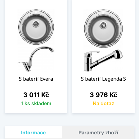
S baterií Evera
S baterií Legenda S
Cena
Cena
3 011 Kč
3 976 Kč
1 ks skladem
Na dotaz
Informace
Parametry zboží