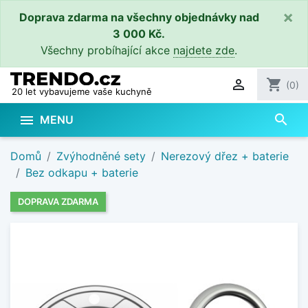
×
Doprava zdarma na všechny objednávky nad
3 000 Kč.
Všechny probíhající akce
najdete zde
.

shopping_cart
(0)
20 let vybavujeme vaše kuchyně
search

MENU
Domů
Zvýhodněné sety
Nerezový dřez + baterie
Bez odkapu + baterie
DOPRAVA ZDARMA