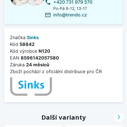
+420 731 979 570
phone
Po-Pá 9-12, 13-17
info@trendo.cz
mail_outline
Značka
Sinks
Kód
58842
Kód výrobce
N120
EAN
8596142057580
Záruka
24 měsíců
Zboží pochází z oficiální distribuce pro ČR

Další varianty