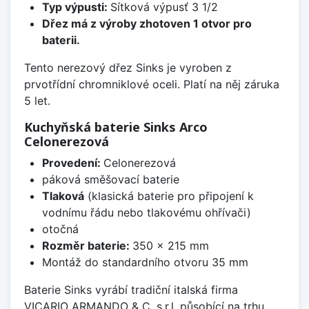
Typ výpusti:
Sítková výpusť 3 1/2
Dřez má z výroby zhotoven 1 otvor pro
baterii.
Tento nerezový dřez Sinks je vyroben z
prvotřídní chromniklové oceli. Platí na něj záruka
5 let.
Kuchyňská baterie Sinks Arco
Celonerezová
Provedení:
Celonerezová
páková směšovací baterie
Tlaková
(klasická baterie pro připojení k
vodnímu řádu nebo tlakovému ohřívači)
otočná
Rozměr baterie:
350 x 215 mm
Montáž do standardního otvoru 35 mm
Baterie Sinks vyrábí tradiční italská firma
VICARIO ARMANDO & C. s.r.l. působící na trhu