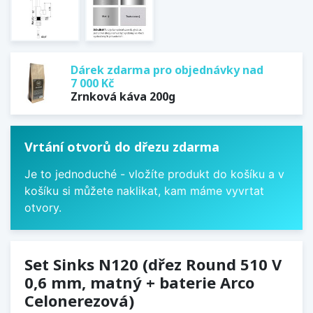
Dárek zdarma pro objednávky nad
7 000 Kč
Zrnková káva 200g
Vrtání otvorů do dřezu zdarma
Je to jednoduché - vložíte produkt do košíku a v
košíku si můžete naklikat, kam máme vyvrtat
otvory.
Set Sinks N120 (dřez Round 510 V
0,6 mm, matný + baterie Arco
Celonerezová)