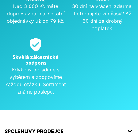
Nad 3 000 Kč máte
30 dní na vrácení zdarma.
dopravu zdarma. Ostatní
Potřebujete víc času? Až
objednávky už od 79 Kč.
60 dní za drobný
poplatek.
verified_user
Skvělá zákaznická
podpora
Kdykoliv poradíme s
výběrem a zodpovíme
každou otázku. Sortiment
známe poslepu.
SPOLEHLIVÝ PRODEJCE