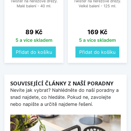
Twister na nerezové dřezy.
Twister na nerezové dřezy.
Malé balení - 40 ml.
Velké balení - 125 ml.
Cena
Cena
89 Kč
169 Kč
5 a více skladem
5 a více skladem
Přidat do košíku
Přidat do košíku
SOUVISEJÍCÍ ČLÁNKY Z NAŠÍ PORADNY
Nevíte jak vybrat? Nahlédněte do naší poradny a
snad najdete, co hledáte. Pokud ne, zavolejte
nebo napište a určitě najdeme řešení.