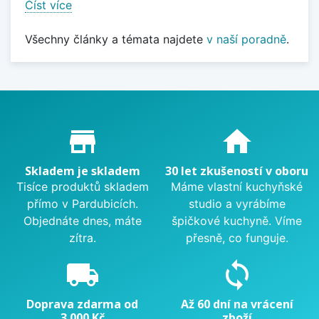
Číst více
Všechny články a témata najdete
v naší poradně
.
Proč nakupovat u nás?
store_mall_directory
home
Skladem je skladem
30 let zkušeností v oboru
Tisíce produktů skladem
Máme vlastní kuchyňské
přímo v Pardubicích.
studio a vyrábíme
Objednáte dnes, máte
špičkové kuchyně. Víme
zítra.
přesně, co funguje.
local_shipping
sync
Doprava zdarma od
Až 60 dní na vrácení
3 000 Kč
zboží