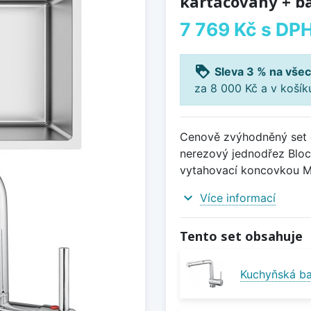
kartáčovaný + ba
7 769 Kč
s DP
loyalty
Sleva 3 % na všec
za 8 000 Kč a v koší
Cenově zvýhodněný set d
nerezový jednodřez Bloc
vytahovací koncovkou Mi
expand_more
Více informací
Tento set obsahuje
Kuchyňská ba