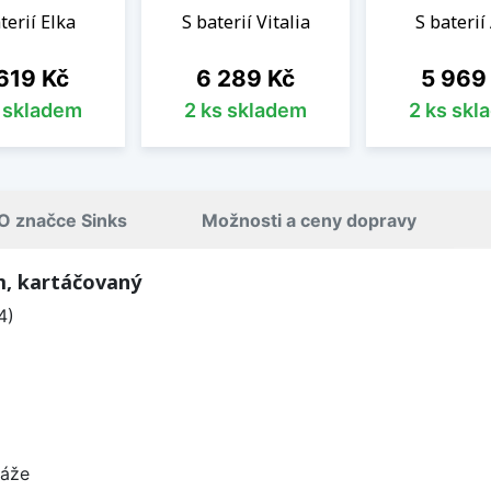
terií Elka
S baterií Vitalia
S baterií
na
Cena
Cena
619 Kč
6 289 Kč
5 969
s skladem
2 ks skladem
2 ks skl
O značce Sinks
Možnosti a ceny dopravy
m, kartáčovaný
4)
táže