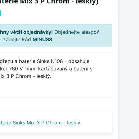
terie Mix 3 P Chrom - lesklý)
H
hny větší objednávky!
Objednejte alespoň
ku zadejte kód
MINUS3
.
řezu a baterie Sinks N108 - obsahuje
ker 760 V 1mm, kartáčovaný a baterii s
x 3 P Chrom - lesklý.
terie Sinks Mix 3 P Chrom - lesklý