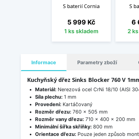
S baterií Cornia
S ba
Cena
Ce
5 999 Kč
6 
1 ks skladem
2 k
Informace
Parametry zboží
Kuchyňský dřez Sinks Blocker 760 V 1m
Materiál:
Nerezová ocel CrNi 18/10 (AISI 30
Síla plechu:
1 mm
Provedení:
Kartáčovaný
Rozměr dřezu:
760 x 505 mm
Rozměr vany dřezu:
710 x 400 x 200 mm
Minimální šířka skříňky:
800 mm
Orientace dřezu:
Pouze jeden způsob mon