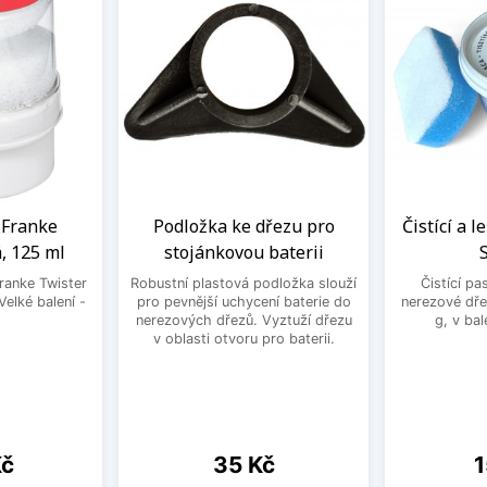
a Franke
Podložka ke dřezu pro
Čistící a l
, 125 ml
stojánkovou baterii
Franke Twister
Robustní plastová podložka slouží
Čistící pa
Velké balení -
pro pevnější uchycení baterie do
nerezové dře
.
nerezových dřezů. Vyztuží dřezu
g, v bal
v oblasti otvoru pro baterii.
Cena
C
Kč
35 Kč
1