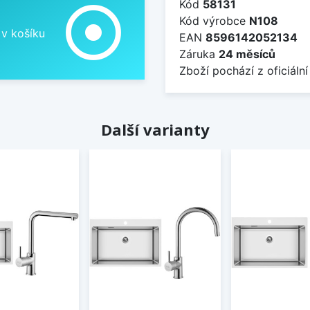
Kód
58131
adjust
Kód výrobce
N108
 v košíku
EAN
8596142052134
Záruka
24 měsíců
Zboží pochází z oficiální
Další varianty