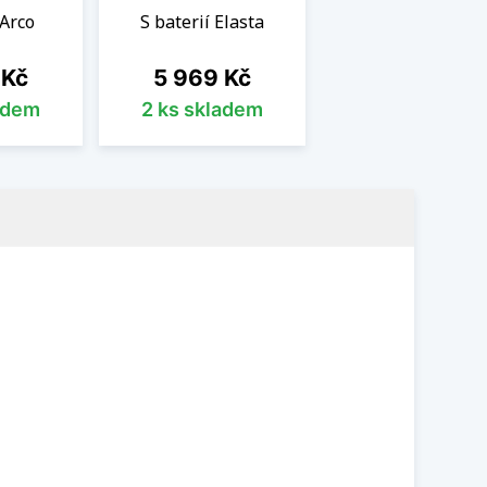
 Arco
S baterií Elasta
Cena
 Kč
5 969 Kč
adem
2 ks skladem