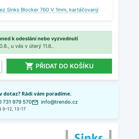
ez Sinks Blocker 760 V 1mm, kartáčovaný
hned k odeslání nebo vyzvednutí
8., u vás v úterý 11.8..

PŘIDAT DO KOŠÍKU
iv dotaz? Rádi vám poradíme.
 731 979 570
info@trendo.cz
mail_outline
 9-12, 13-17