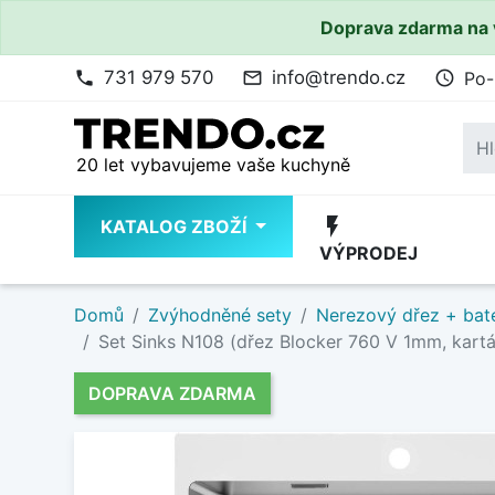
Doprava zdarma na 
731 979 570
info@trendo.cz
Po-
phone
mail_outline
access_time
20 let vybavujeme vaše kuchyně
flash_on
KATALOG ZBOŽÍ
VÝPRODEJ
Domů
Zvýhodněné sety
Nerezový dřez + bate
Set Sinks N108 (dřez Blocker 760 V 1mm, kartá
DOPRAVA ZDARMA