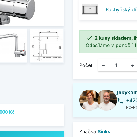
Kuchyňský dř

2 kusy skladem, i
Odesíláme v pondělí 10.
Počet
−
+
Jakýkol
+420
phone
Po-Pá
000 Kč
Značka
Sinks