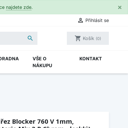
×
kce
najdete zde
.

Přihlásit se

shopping_cart
Košík
(0)
ORADNA
VŠE O
KONTAKT
NÁKUPU
dřez Blocker 760 V 1mm,