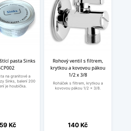
eštící pasta Sinks
Rohový ventil s filtrem,
Kom
SCP002
krytkou a kovovou pákou
vent
1/2 x 3/8
sta na granitové a
zy Sinks, balení 200
Roháček s filtrem, krytkou a
Kombin
ení je houbička.
kovovou pákou 1/2 x 3/8.
pra
ena
Cena
59 Kč
140 Kč