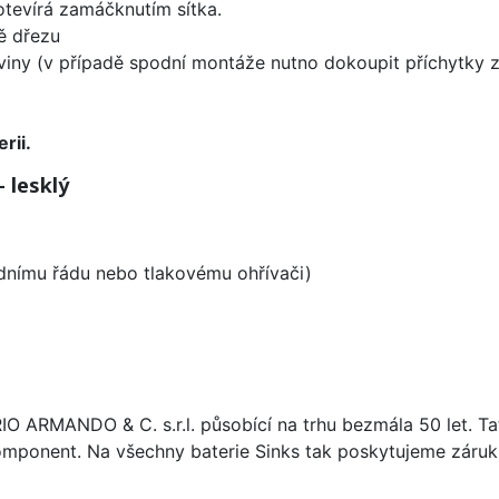
 otevírá zamáčknutím sítka.
ě dřezu
viny (v případě spodní montáže nutno dokoupit příchytky z 
rii.
 lesklý
odnímu řádu nebo tlakovému ohřívači)
ARIO ARMANDO & C. s.r.l. působící na trhu bezmála 50 let. T
omponent. Na všechny baterie Sinks tak poskytujeme záruku 