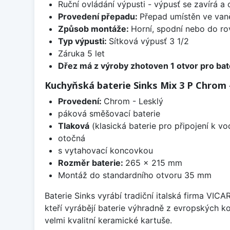
Ruční ovládání výpusti - výpusť se zavírá a
Provedení přepadu:
Přepad umístěn ve van
Způsob montáže:
Horní, spodní nebo do ro
Typ výpusti:
Sítková výpusť 3 1/2
Záruka 5 let
Dřez má z výroby zhotoven 1 otvor pro bate
Kuchyňská baterie Sinks Mix 3 P Chrom -
Provedení:
Chrom - Lesklý
páková směšovací baterie
Tlaková
(klasická baterie pro připojení k v
otočná
s vytahovací koncovkou
Rozměr baterie:
265 x 215 mm
Montáž do standardního otvoru 35 mm
Baterie Sinks vyrábí tradiční italská firma VIC
kteří vyrábějí baterie výhradně z evropských k
velmi kvalitní keramické kartuše.