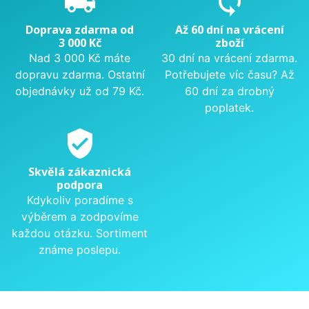
local_shipping
sync
Doprava zdarma od
Až 60 dní na vrácení
3 000 Kč
zboží
Nad 3 000 Kč máte
30 dní na vrácení zdarma.
dopravu zdarma. Ostatní
Potřebujete víc času? Až
objednávky už od 79 Kč.
60 dní za drobný
poplatek.
verified_user
Skvělá zákaznická
podpora
Kdykoliv poradíme s
výběrem a zodpovíme
každou otázku. Sortiment
známe poslepu.