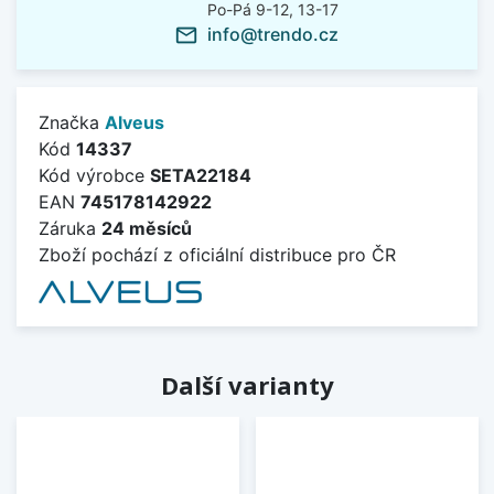
Po-Pá 9-12, 13-17
info@trendo.cz
mail_outline
Značka
Alveus
Kód
14337
Kód výrobce
SETA22184
EAN
745178142922
Záruka
24 měsíců
Zboží pochází z oficiální distribuce pro ČR
Další varianty