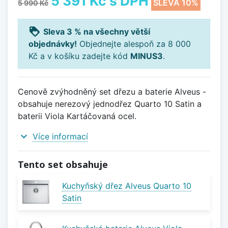
5 391 Kč
s DPH
SLEVA 10%
5 990 Kč
loyalty
Sleva 3 % na všechny větší
objednávky!
Objednejte alespoň za 8 000
Kč a v košíku zadejte kód
MINUS3
.
Cenově zvýhodněný set dřezu a baterie Alveus -
obsahuje nerezový jednodřez Quarto 10 Satin a
baterii Viola Kartáčovaná ocel.
expand_more
Více informací
Tento set obsahuje
Kuchyňský dřez Alveus Quarto 10
Satin