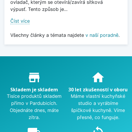
ovladač, kterým se otevírá/zavírá sítková
výpusť. Tento způsob je...
Číst více
Všechny články a témata najdete
v naší poradně
.
Proč nakupovat u nás?
store_mall_directory
home
Skladem je skladem
30 let zkušeností v oboru
Tisíce produktů skladem
Máme vlastní kuchyňské
přímo v Pardubicích.
studio a vyrábíme
Objednáte dnes, máte
špičkové kuchyně. Víme
zítra.
přesně, co funguje.