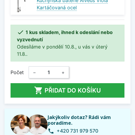
Kuchyňská baterie Alveus Viola
Kartáčovaná ocel

1 kus skladem, ihned k odeslání nebo
vyzvednutí
Odesíláme v pondělí 10.8., u vás v úterý
11.8..
Počet
−
+

PŘIDAT DO KOŠÍKU
Jakýkoliv dotaz? Rádi vám
poradíme.
+420 731 979 570
phone