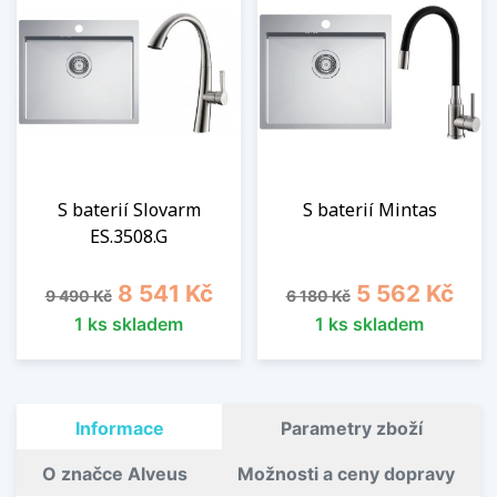
S baterií Slovarm
S baterií Mintas
ES.3508.G
Běžná cena
Cena
Běžná cena
Cena
8 541 Kč
5 562 Kč
9 490 Kč
6 180 Kč
1 ks skladem
1 ks skladem
Informace
Parametry zboží
O značce Alveus
Možnosti a ceny dopravy