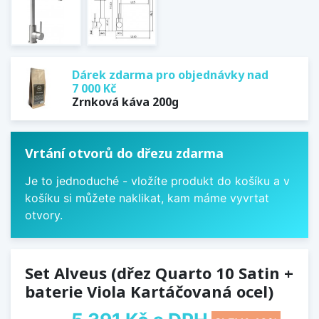
Dárek zdarma pro objednávky nad
7 000 Kč
Zrnková káva 200g
Vrtání otvorů do dřezu zdarma
Je to jednoduché - vložíte produkt do košíku a v
košíku si můžete naklikat, kam máme vyvrtat
otvory.
Set Alveus (dřez Quarto 10 Satin +
baterie Viola Kartáčovaná ocel)