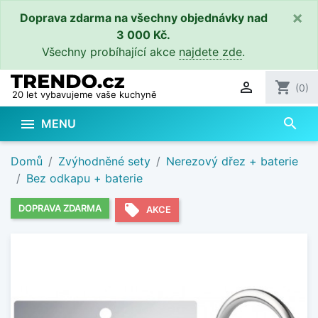
×
Doprava zdarma na všechny objednávky nad
3 000 Kč.
Všechny probíhající akce
najdete zde
.

shopping_cart
(0)
20 let vybavujeme vaše kuchyně
search

MENU
Domů
Zvýhodněné sety
Nerezový dřez + baterie
Bez odkapu + baterie
local_offer
DOPRAVA ZDARMA
AKCE