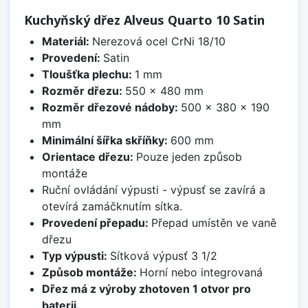
Kuchyňský dřez Alveus Quarto 10 Satin
Materiál:
Nerezová ocel CrNi 18/10
Provedení:
Satin
Tloušťka plechu:
1 mm
Rozměr dřezu:
550 x 480 mm
Rozměr dřezové nádoby:
500 x 380 x 190
mm
Minimální šířka skříňky:
600 mm
Orientace dřezu:
Pouze jeden způsob
montáže
Ruční ovládání výpusti - výpusť se zavírá a
otevírá zamáčknutím sítka.
Provedení přepadu:
Přepad umístěn ve vaně
dřezu
Typ výpusti:
Sítková výpusť 3 1/2
Způsob montáže:
Horní nebo integrovaná
Dřez má z výroby zhotoven 1 otvor pro
baterii.