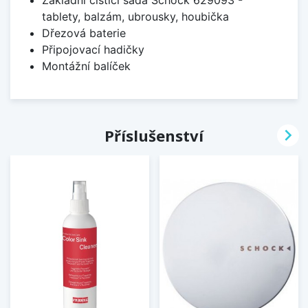
Základní čistící sada Schock 629093 -
tablety, balzám, ubrousky, houbička
Dřezová baterie
Připojovací hadičky
Montážní balíček

Příslušenství