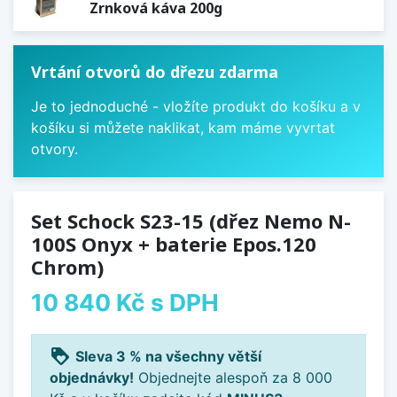
Zrnková káva 200g
Vrtání otvorů do dřezu zdarma
Je to jednoduché - vložíte produkt do košíku a v
košíku si můžete naklikat, kam máme vyvrtat
otvory.
Set Schock S23-15 (dřez Nemo N-
100S Onyx + baterie Epos.120
Chrom)
10 840 Kč
s DPH
loyalty
Sleva 3 % na všechny větší
objednávky!
Objednejte alespoň za 8 000