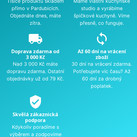
Tisíce produktů skladem
Máme vlastní kuchyňské
přímo v Pardubicích.
studio a vyrábíme
Objednáte dnes, máte
špičkové kuchyně. Víme
zítra.
přesně, co funguje.
local_shipping
sync
Doprava zdarma od
Až 60 dní na vrácení
3 000 Kč
zboží
Nad 3 000 Kč máte
30 dní na vrácení zdarma.
dopravu zdarma. Ostatní
Potřebujete víc času? Až
objednávky už od 79 Kč.
60 dní za drobný
poplatek.
verified_user
Skvělá zákaznická
podpora
Kdykoliv poradíme s
výběrem a zodpovíme