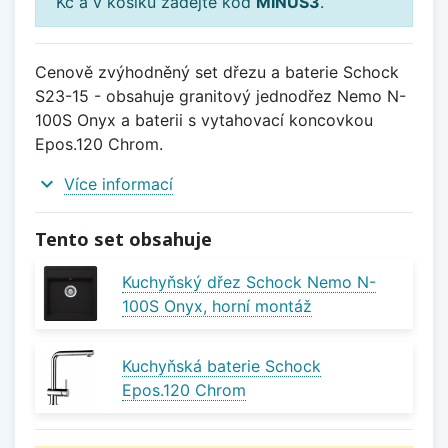
Kč a v košíku zadejte kód
MINUS3
.
Cenově zvýhodněný set dřezu a baterie Schock
S23-15 - obsahuje granitový jednodřez Nemo N-
100S Onyx a baterii s vytahovací koncovkou
Epos.120 Chrom.
expand_more
Více informací
Tento set obsahuje
Kuchyňský dřez Schock Nemo N-
100S Onyx, horní montáž
Kuchyňská baterie Schock
Epos.120 Chrom