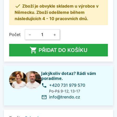

Zboží je obvykle skladem u výrobce v
Německu. Zboží odešleme během
následujících 4 - 10 pracovních dnů.
Počet
−
+

PŘIDAT DO KOŠÍKU
Jakýkoliv dotaz? Rádi vám
poradíme.
+420 731 979 570
phone
Po-Pá 9-12, 13-17
info@trendo.cz
mail_outline