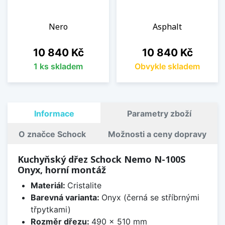
Nero
Asphalt
Cena
Cena
10 840 Kč
10 840 Kč
1 ks skladem
Obvykle skladem
Informace
Parametry zboží
O značce Schock
Možnosti a ceny dopravy
Kuchyňský dřez Schock Nemo N-100S
Onyx, horní montáž
Materiál:
Cristalite
Barevná varianta:
Onyx (černá se stříbrnými
třpytkami)
Rozměr dřezu:
490 x 510 mm