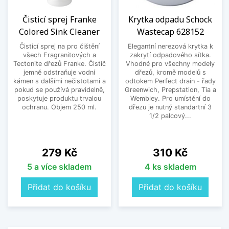
Čisticí sprej Franke
Krytka odpadu Schock
Colored Sink Cleaner
Wastecap 628152
Čisticí sprej na pro čištění
Elegantní nerezová krytka k
všech Fragranitových a
zakrytí odpadového sítka.
Tectonite dřezů Franke. Čistič
Vhodné pro všechny modely
jemně odstraňuje vodní
dřezů, kromě modelů s
kámen s dalšími nečistotami a
odtokem Perfect drain - řady
pokud se používá pravidelně,
Greenwich, Prepstation, Tia a
poskytuje produktu trvalou
Wembley. Pro umístění do
ochranu. Objem 250 ml.
dřezu je nutný standartní 3
1/2 palcový...
Cena
Cena
279 Kč
310 Kč
5 a více skladem
4 ks skladem
Přidat do košíku
Přidat do košíku