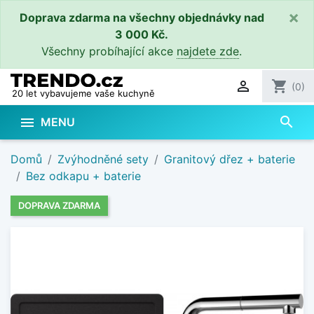
×
Doprava zdarma na všechny objednávky nad
3 000 Kč.
Všechny probíhající akce
najdete zde
.

shopping_cart
(0)
20 let vybavujeme vaše kuchyně
search

MENU
Domů
Zvýhodněné sety
Granitový dřez + baterie
Bez odkapu + baterie
DOPRAVA ZDARMA