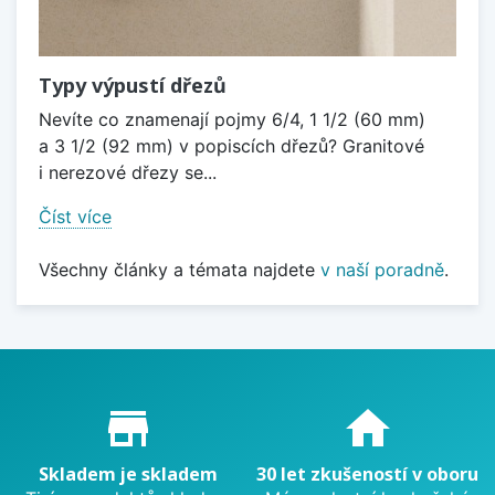
Typy výpustí dřezů
Nevíte co znamenají pojmy 6/4, 1 1/2 (60 mm)
a 3 1/2 (92 mm) v popiscích dřezů? Granitové
i nerezové dřezy se...
Číst více
Všechny články a témata najdete
v naší poradně
.
Proč nakupovat u nás?
store_mall_directory
home
Skladem je skladem
30 let zkušeností v oboru