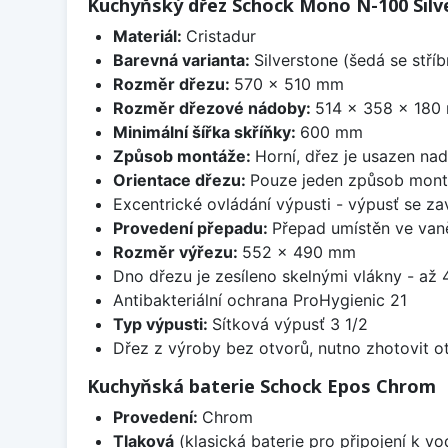
Kuchyňský dřez Schock Mono N-100 Silv
Materiál:
Cristadur
Barevná varianta:
Silverstone (šedá se stří
Rozměr dřezu:
570 x 510 mm
Rozměr dřezové nádoby:
514 x 358 x 180
Minimální šířka skříňky:
600 mm
Způsob montáže:
Horní, dřez je usazen na
Orientace dřezu:
Pouze jeden způsob mon
Excentrické ovládání výpusti - výpusť se zav
Provedení přepadu:
Přepad umístěn ve van
Rozměr výřezu:
552 x 490 mm
Dno dřezu je zesíleno skelnými vlákny - až 4
Antibakteriální ochrana ProHygienic 21
Typ výpusti:
Sítková výpusť 3 1/2
Dřez z výroby bez otvorů, nutno zhotovit ot
Kuchyňská baterie Schock Epos Chrom
Provedení:
Chrom
Tlaková
(klasická baterie pro připojení k v