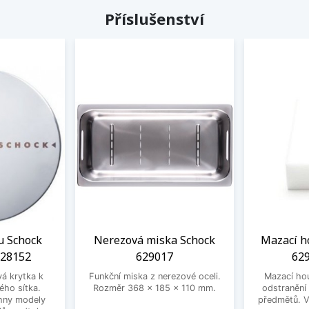
Příslušenství
u Schock
Nerezová miska Schock
Mazací h
628152
629017
629
vá krytka k
Funkční miska z nerezové oceli.
Mazací ho
ého sítka.
Rozměr 368 x 185 x 110 mm.
odstranění
hny modely
předmětů. V 