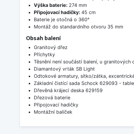
Výška baterie:
274 mm
Připojovací hadičky:
45 cm
Baterie je otočná o 360°
Montáž do standardního otvoru 35 mm
Obsah balení
Granitový dřez
Příchytky
Těsnění není součástí balení, u granitových 
Diamantový vrták SB Light
Odtokové armatury, sítko/zátka, excentrick
Základní čistící sada Schock 629093 - table
Dřevěná krájecí deska 629159
Dřezová baterie
Připojovací hadičky
Montážní balíček