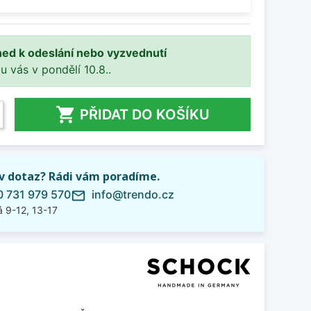
ned k odeslání nebo vyzvednutí
 u vás v pondělí 10.8..

PŘIDAT DO KOŠÍKU
iv dotaz? Rádi vám poradíme.
 731 979 570
info@trendo.cz
mail_outline
 9-12, 13-17