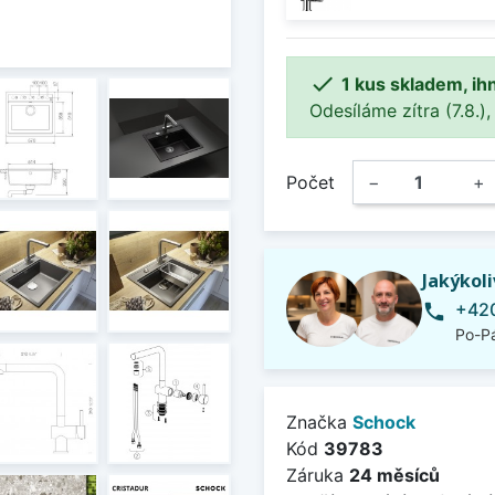

1 kus skladem, ih
Odesíláme zítra (7.8.),
Počet
−
+
Jakýkol
+420
phone
Po-Pá
Značka
Schock
Kód
39783
Záruka
24 měsíců