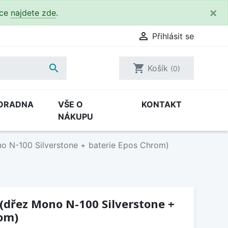
×
kce
najdete zde
.

Přihlásit se

shopping_cart
Košík
(0)
ORADNA
VŠE O
KONTAKT
NÁKUPU
o N-100 Silverstone + baterie Epos Chrom)
 (dřez Mono N-100 Silverstone +
rom)