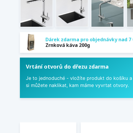
Dárek zdarma pro objednávky nad 7 
Zrnková káva 200g
Vrtání otvorů do dřezu zdarma
Je to jednoduché - vložíte produkt do košíku a
si můžete naklikat, kam máme vyvrtat otvory.