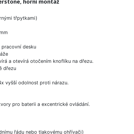
erstone, horní montáž
brnými třpytkami)
 mm
d pracovní desku
táže
írá a otevírá otočením knoflíku na dřezu.
ě dřezu
x vyšší odolnost proti nárazu.
vory pro baterii a excentrické ovládání.
odnímu řádu nebo tlakovému ohřívači)