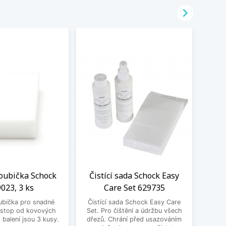

oubička Schock
Čistící sada Schock Easy
023, 3 ks
Care Set 629735
Zesvě
ubička pro snadné
Čistící sada Schock Easy Care
Schock
 stop od kovových
Set. Pro čištění a údržbu všech
bě
balení jsou 3 kusy.
dřezů. Chrání před usazováním
všechn