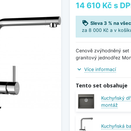
14 610 Kč
s D
loyalty
Sleva 3 % na všec
za 8 000 Kč a v koší
Cenově zvýhodněný set d
granitový jednodřez Mon
expand_more
Více informací
Tento set obsahuje
Kuchyňský dř
montáž
Kuchyňská b