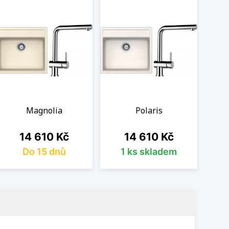
Magnolia
Polaris
Cena
Cena
14 610 Kč
14 610 Kč
Do 15 dnů
1 ks skladem
Ob