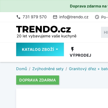
Doprava zdarma na 
731 979 570
info@trendo.cz
Po-
phone
mail_outline
access_time
20 let vybavujeme vaše kuchyně
flash_on
KATALOG ZBOŽÍ
VÝPRODEJ
Domů
Zvýhodněné sety
Granitový dřez + bat
DOPRAVA ZDARMA