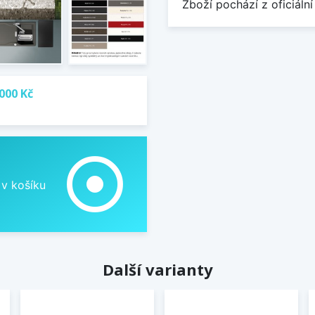
Zboží pochází z oficiální
000 Kč
adjust
 v košíku
Další varianty