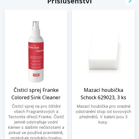

Příslušenství
Čisticí sprej Franke
Mazací houbička
Colored Sink Cleaner
Schock 629023, 3 ks
Čisticí sprej na pro čištění
Mazací houbička pro snadné
všech Fragranitových a
odstranění stop od kovových
Tectonite dřezů Franke. Čistič
předmětů. V balení jsou 3
jemně odstraňuje vodní
kusy.
kámen s dalšími nečistotami a
pokud se používá pravidelně,
poskytuje produktu trvalou