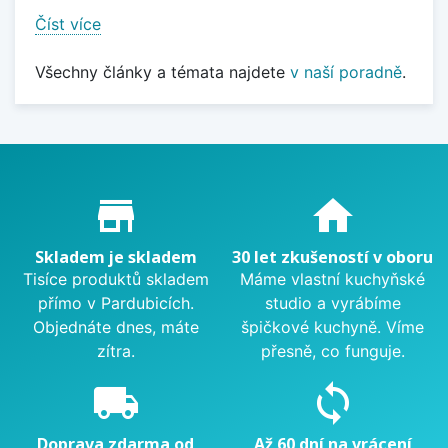
Číst více
Všechny články a témata najdete
v naší poradně
.
Proč nakupovat u nás?
store_mall_directory
home
Skladem je skladem
30 let zkušeností v oboru
Tisíce produktů skladem
Máme vlastní kuchyňské
přímo v Pardubicích.
studio a vyrábíme
Objednáte dnes, máte
špičkové kuchyně. Víme
zítra.
přesně, co funguje.
local_shipping
sync
Doprava zdarma od
Až 60 dní na vrácení