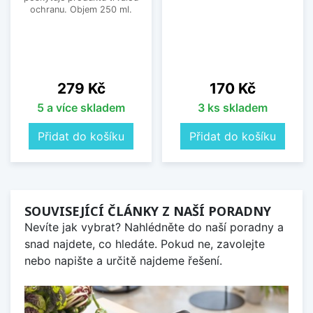
ochranu. Objem 250 ml.
Cena
Cena
279 Kč
170 Kč
5 a více skladem
3 ks skladem
Přidat do košíku
Přidat do košíku
SOUVISEJÍCÍ ČLÁNKY Z NAŠÍ PORADNY
Nevíte jak vybrat? Nahlédněte do naší poradny a
snad najdete, co hledáte. Pokud ne, zavolejte
nebo napište a určitě najdeme řešení.