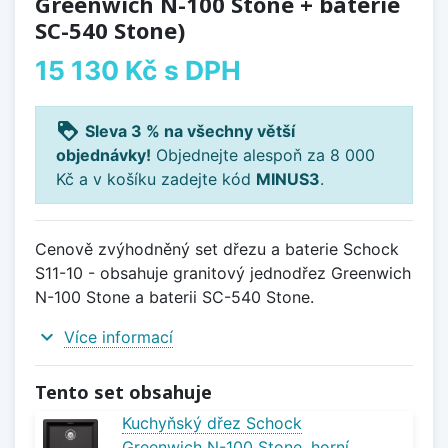
Greenwich N-100 Stone + baterie
SC-540 Stone)
15 130 Kč
s DPH
loyalty
Sleva 3 % na všechny větší
objednávky!
Objednejte alespoň za 8 000
Kč a v košíku zadejte kód
MINUS3
.
Cenově zvýhodněný set dřezu a baterie Schock
S11-10 - obsahuje granitový jednodřez Greenwich
N-100 Stone a baterii SC-540 Stone.
expand_more
Více informací
Tento set obsahuje
Kuchyňský dřez Schock
Greenwich N-100 Stone, horní