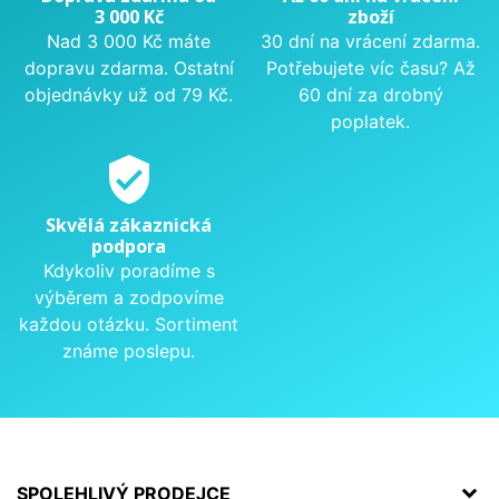
3 000 Kč
zboží
Nad 3 000 Kč máte
30 dní na vrácení zdarma.
dopravu zdarma. Ostatní
Potřebujete víc času? Až
objednávky už od 79 Kč.
60 dní za drobný
poplatek.
verified_user
Skvělá zákaznická
podpora
Kdykoliv poradíme s
výběrem a zodpovíme
každou otázku. Sortiment
známe poslepu.
SPOLEHLIVÝ PRODEJCE