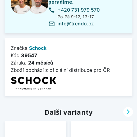
poradíme.
+420 731 979 570
phone
Po-Pá 9-12, 13-17
info@trendo.cz
mail_outline
Značka
Schock
Kód
39547
Záruka
24 měsíců
Zboží pochází z oficiální distribuce pro ČR

Další varianty