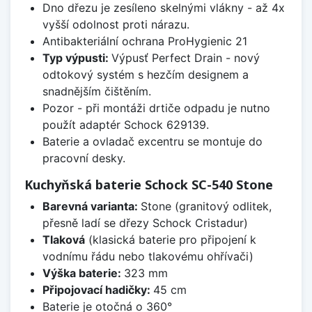
Dno dřezu je zesíleno skelnými vlákny - až 4x
vyšší odolnost proti nárazu.
Antibakteriální ochrana ProHygienic 21
Typ výpusti:
Výpusť Perfect Drain - nový
odtokový systém s hezčím designem a
snadnějším čištěním.
Pozor - při montáži drtiče odpadu je nutno
použít adaptér Schock 629139.
Baterie a ovladač excentru se montuje do
pracovní desky.
Kuchyňská baterie Schock SC-540 Stone
Barevná varianta:
Stone (granitový odlitek,
přesně ladí se dřezy Schock Cristadur)
Tlaková
(klasická baterie pro připojení k
vodnímu řádu nebo tlakovému ohřívači)
Výška baterie:
323 mm
Připojovací hadičky:
45 cm
Baterie je otočná o 360°