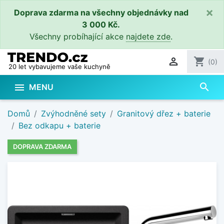
×
Doprava zdarma na všechny objednávky nad
3 000 Kč.
Všechny probíhající akce
najdete zde
.

shopping_cart
(0)
20 let vybavujeme vaše kuchyně
search

MENU
Domů
Zvýhodněné sety
Granitový dřez + baterie
Bez odkapu + baterie
DOPRAVA ZDARMA