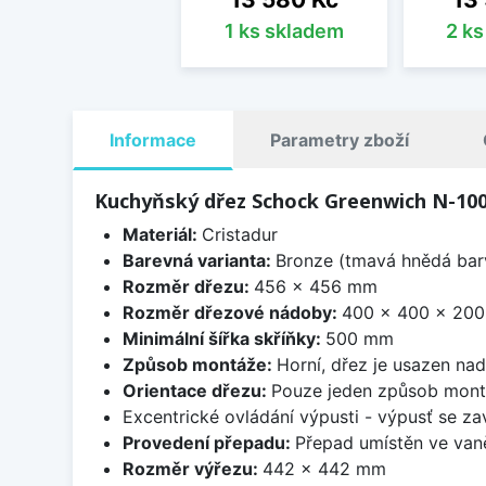
1 ks skladem
2 k
Informace
Parametry zboží
Kuchyňský dřez Schock Greenwich N-100
Materiál:
Cristadur
Barevná varianta:
Bronze (tmavá hnědá barv
Rozměr dřezu:
456 x 456 mm
Rozměr dřezové nádoby:
400 x 400 x 20
Minimální šířka skříňky:
500 mm
Způsob montáže:
Horní, dřez je usazen na
Orientace dřezu:
Pouze jeden způsob mon
Excentrické ovládání výpusti - výpusť se zav
Provedení přepadu:
Přepad umístěn ve van
Rozměr výřezu:
442 x 442 mm