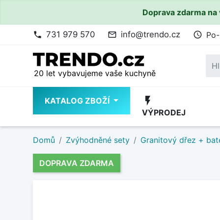
Doprava zdarma na 
731 979 570
info@trendo.cz
Po-
phone
mail_outline
access_time
20 let vybavujeme vaše kuchyně
flash_on
KATALOG ZBOŽÍ
VÝPRODEJ
Domů
Zvýhodněné sety
Granitový dřez + bat
DOPRAVA ZDARMA