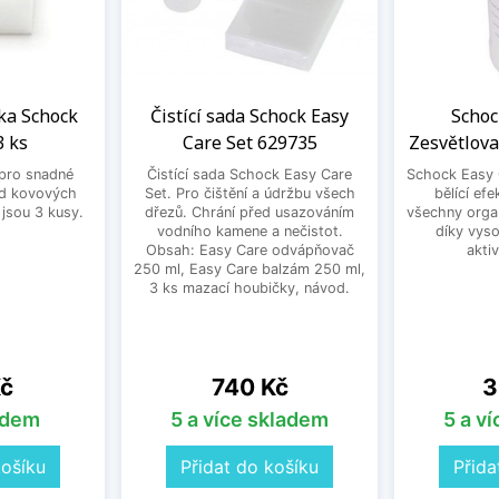
ka Schock
Čistící sada Schock Easy
Schoc
3 ks
Care Set 629735
Zesvětlova
pro snadné
Čistící sada Schock Easy Care
Schock Easy 
od kovových
Set. Pro čištění a údržbu všech
bělící efe
 jsou 3 kusy.
dřezů. Chrání před usazováním
všechny orga
vodního kamene a nečistot.
díky vyso
Obsah: Easy Care odvápňovač
akti
250 ml, Easy Care balzám 250 ml,
3 ks mazací houbičky, návod.
Cena
C
Kč
740 Kč
3
adem
5 a více skladem
5 a v
košíku
Přidat do košíku
Přida