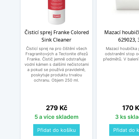
Čisticí sprej Franke Colored
Mazací houbič
Sink Cleaner
629023, 
Čisticí sprej na pro čištění všech
Mazací houbička 
Fragranitových a Tectonite dřezů
odstranění stop 
Franke. Čistič jemně odstraňuje
předmětů. V balení
vodní kámen s dalšími nečistotami
a pokud se používá pravidelně,
poskytuje produktu trvalou
ochranu. Objem 250 ml.
Cena
Cena
279 Kč
170 
5 a více skladem
3 ks skl
Přidat do košíku
Přidat do 