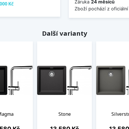
Záruka
24 měsíců
000 Kč
Zboží pochází z oficiální
Další varianty
Magma
Stone
Silvers
a
Cena
Cena
 580 Kč
13 580 Kč
13 580