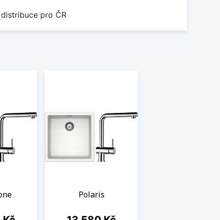
 distribuce pro ČR
tone
Polaris
Cena
 Kč
13 580 Kč