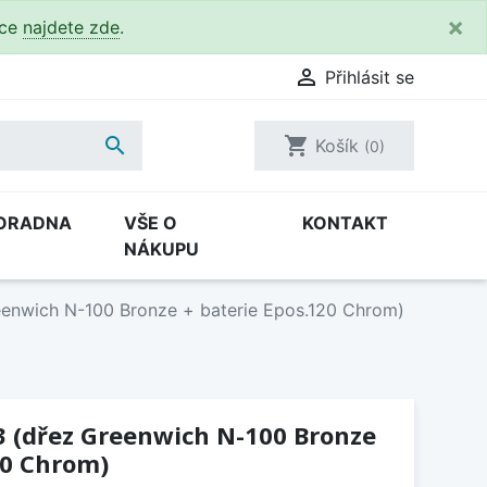
×
kce
najdete zde
.

Přihlásit se

shopping_cart
Košík
(0)
ORADNA
VŠE O
KONTAKT
NÁKUPU
eenwich N-100 Bronze + baterie Epos.120 Chrom)
3 (dřez Greenwich N-100 Bronze
20 Chrom)