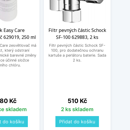
k Easy Care
Filtr pevných částic Schock
LED
č 629019, 250 ml
SF-100 629883, 2 ks
Sch
Care zesvětlovač má
Filtr pevných částic Schock SF-
Moder
kt, který odstraní
100, pro dodatečnou ochranu
jako p
nické barevné změny
kartuše a perlátoru baterie. Sada
Ten
ce účinné složce
2 ks.
výr
vního chlóru.
ena
Cena
80 Kč
510 Kč
íce skladem
2 ks skladem
O
t do košíku
Přidat do košíku