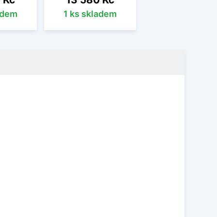
adem
1 ks skladem