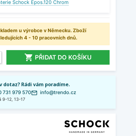
terie Schock Epos.120 Chrom
 skladem u výrobce v Německu. Zboží
dujících 4 - 10 pracovních dnů.

PŘIDAT DO KOŠÍKU
iv dotaz? Rádi vám poradíme.
 731 979 570
info@trendo.cz
mail_outline
 9-12, 13-17