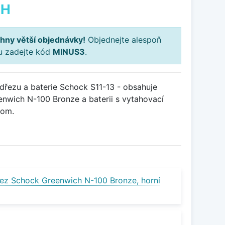
PH
hny větší objednávky!
Objednejte alespoň
ku zadejte kód
MINUS3
.
řezu a baterie Schock S11-13 - obsahuje
enwich N-100 Bronze a baterii s vytahovací
rom.
ez Schock Greenwich N-100 Bronze, horní