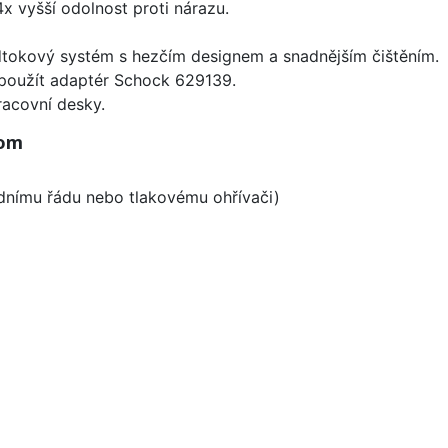
x vyšší odolnost proti nárazu.
dtokový systém s hezčím designem a snadnějším čištěním.
 použít adaptér Schock 629139.
racovní desky.
rom
odnímu řádu nebo tlakovému ohřívači)