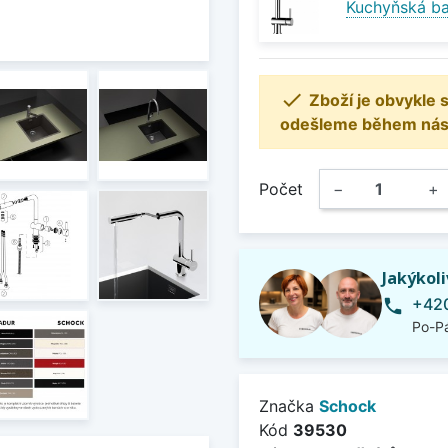
Kuchyňská ba

Zboží je obvykle
odešleme během násle
Počet
−
+
Jakýkol
+420
phone
Po-Pá
Značka
Schock
Kód
39530