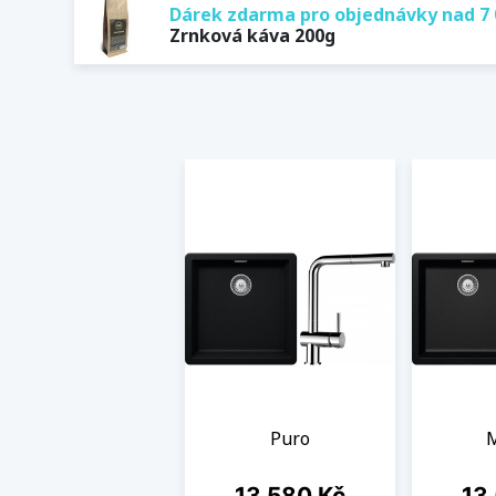
Dárek zdarma pro objednávky nad 7 
Zrnková káva 200g
Puro
Cena
Cen
13 580 Kč
13