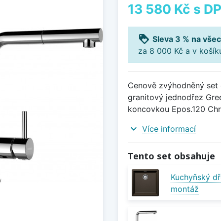
13 580 Kč
s D
loyalty
Sleva 3 % na všec
za 8 000 Kč a v koší
Cenově zvýhodněný set d
granitový jednodřez Gre
koncovkou Epos.120 Ch
expand_more
Více informací
Tento set obsahuje
Kuchyňský dř
montáž