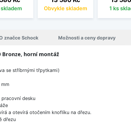
s skladem
Obvykle skladem
1 ks skl
O značce Schock
Možnosti a ceny dopravy
 Bronze, horní montáž
a se stříbrnými třpytkami)
0 mm
d pracovní desku
táže
írá a otevírá otočením knoflíku na dřezu.
ě dřezu