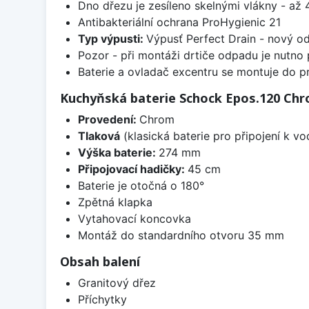
Dno dřezu je zesíleno skelnými vlákny - až 4
Antibakteriální ochrana ProHygienic 21
Typ výpusti:
Výpusť Perfect Drain - nový o
Pozor - při montáži drtiče odpadu je nutno
Baterie a ovladač excentru se montuje do p
Kuchyňská baterie Schock Epos.120 Ch
Provedení:
Chrom
Tlaková
(klasická baterie pro připojení k v
Výška baterie:
274 mm
Připojovací hadičky:
45 cm
Baterie je otočná o 180°
Zpětná klapka
Vytahovací koncovka
Montáž do standardního otvoru 35 mm
Obsah balení
Granitový dřez
Příchytky