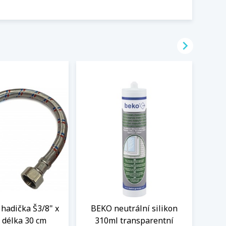

hadička Š3/8" x
BEKO neutrální silikon
Sada
 délka 30 cm
310ml transparentní
mont