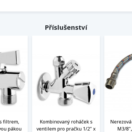
Příslušenství
s filtrem,
Kombinovaný roháček s
Nerezová 
vou pákou
ventilem pro pračku 1/2" x
M3/8",