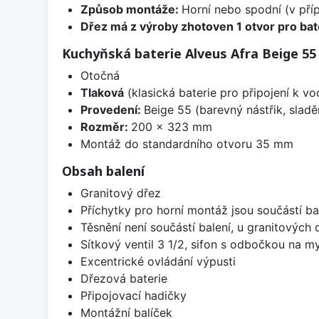
Způsob montáže:
Horní nebo spodní (v pří
Dřez má z výroby zhotoven 1 otvor pro bate
Kuchyňská baterie Alveus Afra Beige 55
Otočná
Tlaková
(klasická baterie pro připojení k v
Provedení:
Beige 55 (barevný nástřik, slad
Rozměr:
200 x 323 mm
Montáž do standardního otvoru 35 mm
Obsah balení
Granitový dřez
Příchytky pro horní montáž jsou součástí ba
Těsnění není součástí balení, u granitových 
Sítkový ventil 3 1/2, sifon s odbočkou na m
Excentrické ovládání výpusti
Dřezová baterie
Připojovací hadičky
Montážní balíček