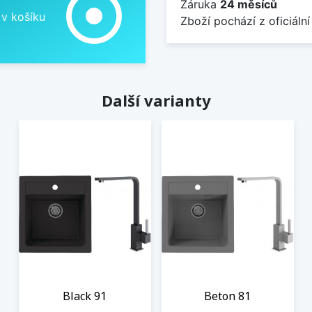
adjust
Záruka
24 měsíců
 v košíku
Zboží pochází z oficiální
Další varianty
Black 91
Beton 81