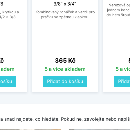
/8
3/8" x 3/4"
Nerezová op
jednom konci
, krytkou a
Kombinovaný roháček a ventil pro
druhém šroub
/2 x 3/8.
pračku se zpětnou klapkou.
Cena
Kč
365 Kč
kladem
5 a více skladem
5 a v
košíku
Přidat do košíku
Přida
a snad najdete, co hledáte. Pokud ne, zavolejte nebo napišt