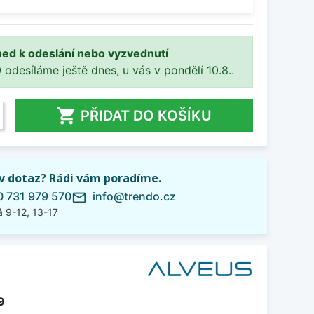
ned k odeslání nebo vyzvednutí
 odesíláme ještě dnes, u vás v pondělí 10.8..

PŘIDAT DO KOŠÍKU
iv dotaz? Rádi vám poradíme.
 731 979 570
info@trendo.cz
mail_outline
 9-12, 13-17
9