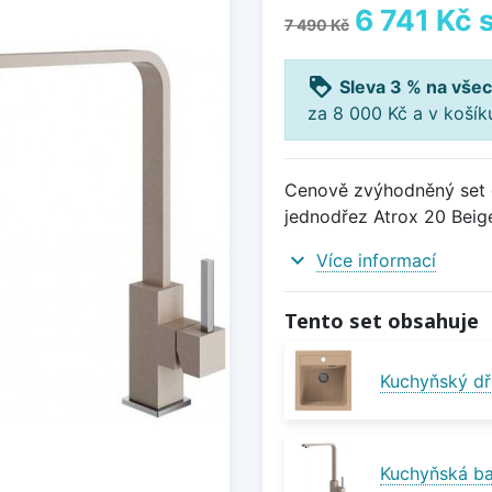
6 741 Kč
s
7 490 Kč
loyalty
Sleva 3 % na všec
za 8 000 Kč a v koší
Cenově zvýhodněný set d
jednodřez Atrox 20 Beige
expand_more
Více informací
Tento set obsahuje
Kuchyňský dř
Kuchyňská ba