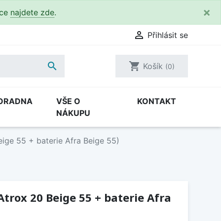
×
kce
najdete zde
.

Přihlásit se

shopping_cart
Košík
(0)
ORADNA
VŠE O
KONTAKT
NÁKUPU
eige 55 + baterie Afra Beige 55)
Atrox 20 Beige 55 + baterie Afra