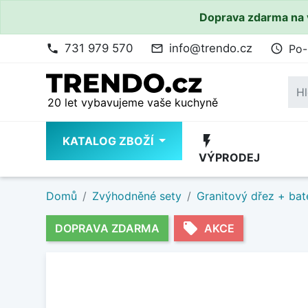
Doprava zdarma na 
731 979 570
info@trendo.cz
Po-
phone
mail_outline
access_time
20 let vybavujeme vaše kuchyně
flash_on
KATALOG ZBOŽÍ
VÝPRODEJ
Domů
Zvýhodněné sety
Granitový dřez + bat
local_offer
DOPRAVA ZDARMA
AKCE