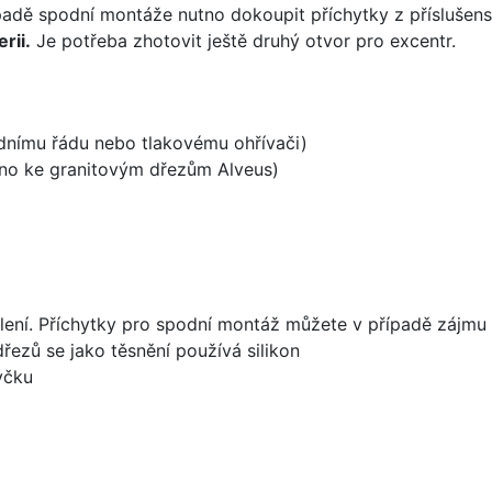
padě spodní montáže nutno dokoupit příchytky z příslušens
rii.
Je potřeba zhotovit ještě druhý otvor pro excentr.
odnímu řádu nebo tlakovému ohřívači)
ěno ke granitovým dřezům Alveus)
lení. Příchytky pro spodní montáž můžete v případě zájmu 
dřezů se jako těsnění používá silikon
yčku