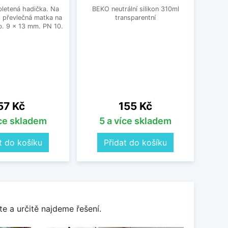
letená hadička. Na
BEKO neutrální silikon 310ml
 převlečná matka na
transparentní
Sa
. 9 x 13 mm. PN 10.
mont
obsah
6 upev
Cena
Cena
57 Kč
155 Kč
íce skladem
5 a více skladem
t do košíku
Přidat do košíku
e a určitě najdeme řešení.