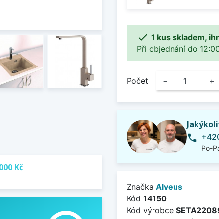

1 kus skladem, ih
Při objednání do 12:00
Počet
−
+
Jakýkol
+420
phone
Po-Pá
000 Kč
Značka
Alveus
Kód
14150
Kód výrobce
SETA2208