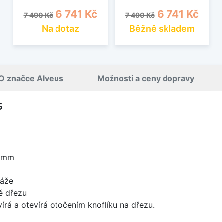
Běžná cena
Cena
Běžná cena
Cena
6 741 Kč
6 741 Kč
7 490 Kč
7 490 Kč
Na dotaz
Běžně skladem
O značce Alveus
Možnosti a ceny dopravy
5
5 mm
táže
ě dřezu
írá a otevírá otočením knoflíku na dřezu.