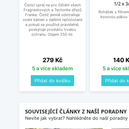
1/2 x 3
Čisticí sprej na pro čištění všech
Fragranitových a Tectonite dřezů
Roháček s filtrem
Franke. Čistič jemně odstraňuje
kovovou pákou 1
vodní kámen s dalšími nečistotami
a pokud se používá pravidelně,
poskytuje produktu trvalou
ochranu. Objem 250 ml.
Cena
Cena
279 Kč
140 
5 a více skladem
5 a více s
Přidat do košíku
Přidat do 
SOUVISEJÍCÍ ČLÁNKY Z NAŠÍ PORADNY
Nevíte jak vybrat? Nahlédněte do naší poradny 