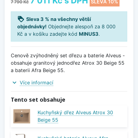
7 011 Kč
s DPH
SLEVA 10%
7 790 Kč
loyalty
Sleva 3 % na všechny větší
objednávky!
Objednejte alespoň za 8 000
Kč a v košíku zadejte kód
MINUS3
.
Cenově zvýhodněný set dřezu a baterie Alveus -
obsahuje granitový jednodřez Atrox 30 Beige 55
a baterii Afra Beige 55.
expand_more
Více informací
Tento set obsahuje
Kuchyňský dřez Alveus Atrox 30
Beige 55