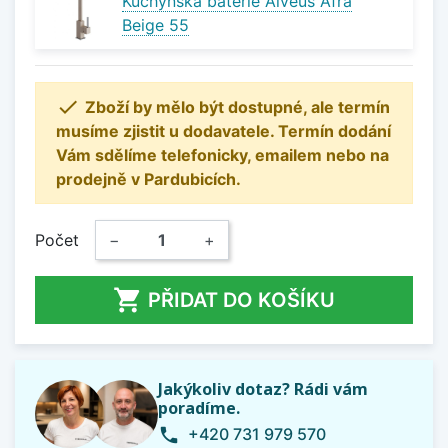
Kuchyňská baterie Alveus Afra
Beige 55

Zboží by mělo být dostupné, ale termín
musíme zjistit u dodavatele. Termín dodání
Vám sdělíme telefonicky, emailem nebo na
prodejně v Pardubicích.
Počet
−
+

PŘIDAT DO KOŠÍKU
Jakýkoliv dotaz? Rádi vám
poradíme.
+420 731 979 570
phone