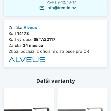
Po-Pá 9-12, 13-17
info@trendo.cz
mail_outline
Značka
Alveus
Kód
14178
Kód výrobce
SETA22117
Záruka
24 měsíců
Zboží pochází z oficiální distribuce pro ČR
Další varianty