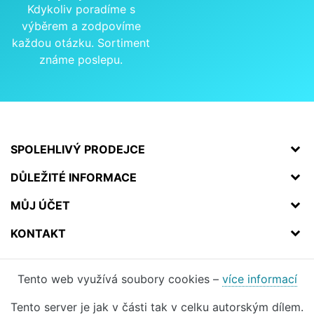
Kdykoliv poradíme s
výběrem a zodpovíme
každou otázku. Sortiment
známe poslepu.
SPOLEHLIVÝ PRODEJCE
DŮLEŽITÉ INFORMACE
MŮJ ÚČET
KONTAKT
Tento web využívá soubory cookies –
více informací
Tento server je jak v části tak v celku autorským dílem.