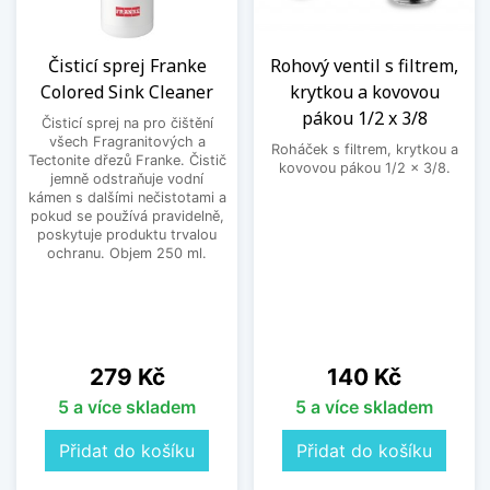
Čisticí sprej Franke
Rohový ventil s filtrem,
Colored Sink Cleaner
krytkou a kovovou
pákou 1/2 x 3/8
Čisticí sprej na pro čištění
všech Fragranitových a
Roháček s filtrem, krytkou a
Tectonite dřezů Franke. Čistič
kovovou pákou 1/2 x 3/8.
jemně odstraňuje vodní
kámen s dalšími nečistotami a
pokud se používá pravidelně,
poskytuje produktu trvalou
ochranu. Objem 250 ml.
Cena
Cena
279 Kč
140 Kč
5 a více skladem
5 a více skladem
Přidat do košíku
Přidat do košíku