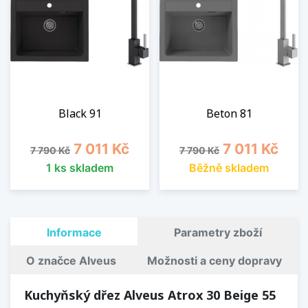
Black 91
Beton 81
Běžná cena
Cena
Běžná cena
Cena
7 011 Kč
7 011 Kč
7 790 Kč
7 790 Kč
1 ks skladem
Běžně skladem
Informace
Parametry zboží
O značce Alveus
Možnosti a ceny dopravy
Kuchyňský dřez Alveus Atrox 30 Beige 55