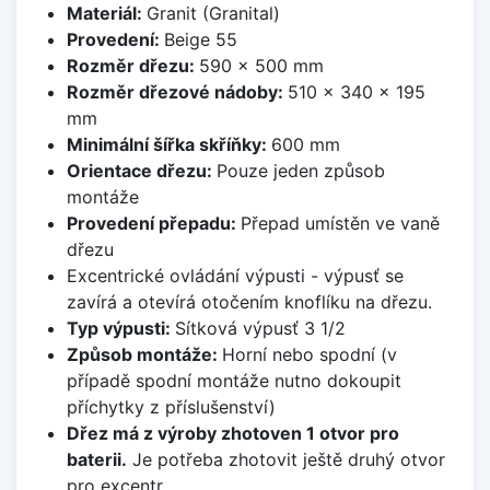
Materiál:
Granit (Granital)
Provedení:
Beige 55
Rozměr dřezu:
590 x 500 mm
Rozměr dřezové nádoby:
510 x 340 x 195
mm
Minimální šířka skříňky:
600 mm
Orientace dřezu:
Pouze jeden způsob
montáže
Provedení přepadu:
Přepad umístěn ve vaně
dřezu
Excentrické ovládání výpusti - výpusť se
zavírá a otevírá otočením knoflíku na dřezu.
Typ výpusti:
Sítková výpusť 3 1/2
Způsob montáže:
Horní nebo spodní (v
případě spodní montáže nutno dokoupit
příchytky z příslušenství)
Dřez má z výroby zhotoven 1 otvor pro
baterii.
Je potřeba zhotovit ještě druhý otvor
pro excentr.