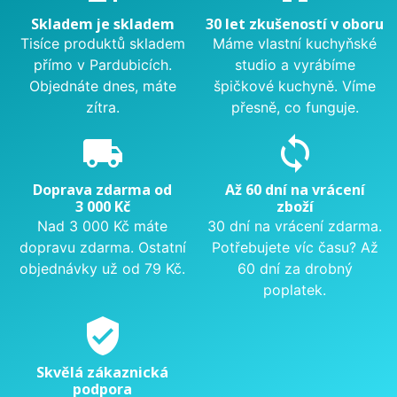
Skladem je skladem
30 let zkušeností v oboru
Tisíce produktů skladem
Máme vlastní kuchyňské
přímo v Pardubicích.
studio a vyrábíme
Objednáte dnes, máte
špičkové kuchyně. Víme
zítra.
přesně, co funguje.
local_shipping
sync
Doprava zdarma od
Až 60 dní na vrácení
3 000 Kč
zboží
Nad 3 000 Kč máte
30 dní na vrácení zdarma.
dopravu zdarma. Ostatní
Potřebujete víc času? Až
objednávky už od 79 Kč.
60 dní za drobný
poplatek.
verified_user
Skvělá zákaznická
podpora