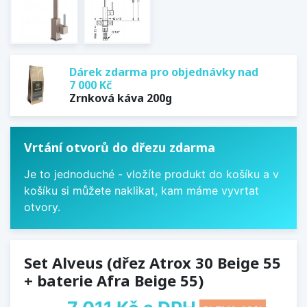
Dárek zdarma pro objednávky nad
7 000 Kč
Zrnková káva 200g
Vrtání otvorů do dřezu zdarma
Je to jednoduché - vložíte produkt do košíku a v
košíku si můžete naklikat, kam máme vyvrtat
otvory.
Set Alveus (dřez Atrox 30 Beige 55
+ baterie Afra Beige 55)