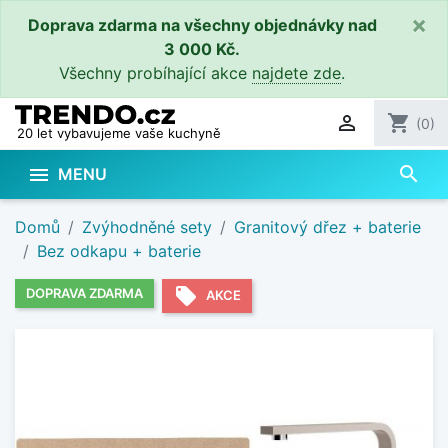
×
Doprava zdarma na všechny objednávky nad
3 000 Kč.
Všechny probíhající akce
najdete zde
.

shopping_cart
(0)
20 let vybavujeme vaše kuchyně
search

MENU
Domů
Zvýhodněné sety
Granitový dřez + baterie
Bez odkapu + baterie
local_offer
DOPRAVA ZDARMA
AKCE