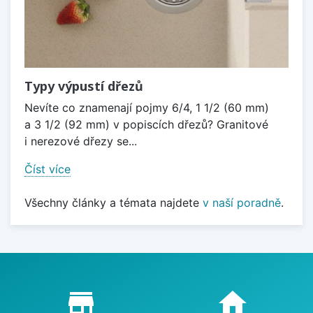
Typy výpustí dřezů
Nevíte co znamenají pojmy 6/4, 1 1/2 (60 mm)
a 3 1/2 (92 mm) v popiscích dřezů? Granitové
i nerezové dřezy se...
Číst více
Všechny články a témata najdete
v naší poradně
.
Proč nakupovat u nás?
store_mall_directory
home