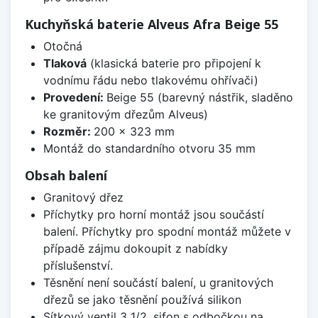
Kuchyňská baterie Alveus Afra Beige 55
Otočná
Tlaková
(klasická baterie pro připojení k
vodnímu řádu nebo tlakovému ohřívači)
Provedení:
Beige 55 (barevný nástřik, sladěno
ke granitovým dřezům Alveus)
Rozměr:
200 x 323 mm
Montáž do standardního otvoru 35 mm
Obsah balení
Granitový dřez
Příchytky pro horní montáž jsou součástí
balení. Příchytky pro spodní montáž můžete v
případě zájmu dokoupit z nabídky
příslušenství.
Těsnění není součástí balení, u granitových
dřezů se jako těsnění používá silikon
Sítkový ventil 3 1/2, sifon s odbočkou na