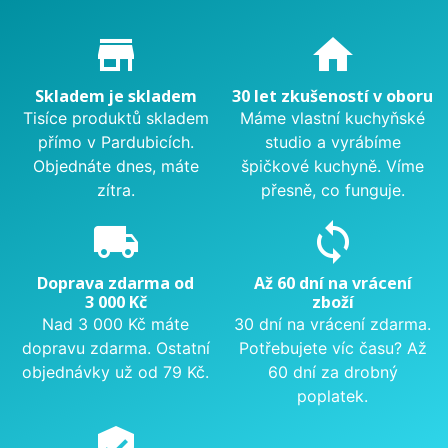
Proč nakupovat u nás?
store_mall_directory
home
Skladem je skladem
30 let zkušeností v oboru
Tisíce produktů skladem
Máme vlastní kuchyňské
přímo v Pardubicích.
studio a vyrábíme
Objednáte dnes, máte
špičkové kuchyně. Víme
zítra.
přesně, co funguje.
local_shipping
sync
Doprava zdarma od
Až 60 dní na vrácení
3 000 Kč
zboží
Nad 3 000 Kč máte
30 dní na vrácení zdarma.
dopravu zdarma. Ostatní
Potřebujete víc času? Až
objednávky už od 79 Kč.
60 dní za drobný
poplatek.