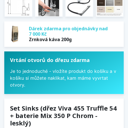
Dárek zdarma pro objednávky nad
7 000 Kč
Zrnková káva 200g
Vrtání otvorů do dřezu zdarma
Je to jednoduché - vložíte produkt do košíku a v
košíku si můžete naklikat, kam máme vyvrtat
otvory.
Set Sinks (dřez Viva 455 Truffle 54
+ baterie Mix 350 P Chrom -
lesklý)