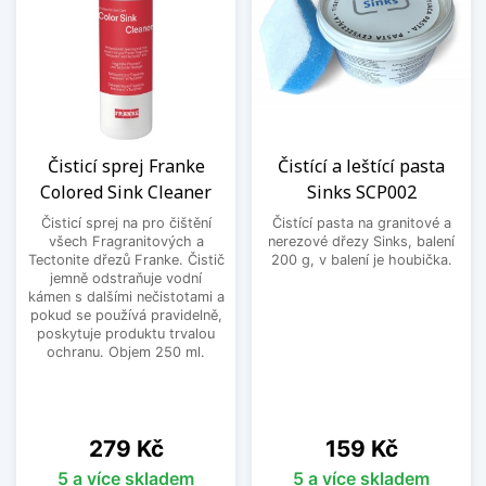
Čisticí sprej Franke
Čistící a leštící pasta
Colored Sink Cleaner
Sinks SCP002
Čisticí sprej na pro čištění
Čistící pasta na granitové a
všech Fragranitových a
nerezové dřezy Sinks, balení
Tectonite dřezů Franke. Čistič
200 g, v balení je houbička.
jemně odstraňuje vodní
kámen s dalšími nečistotami a
pokud se používá pravidelně,
poskytuje produktu trvalou
ochranu. Objem 250 ml.
Cena
Cena
279 Kč
159 Kč
5 a více skladem
5 a více skladem