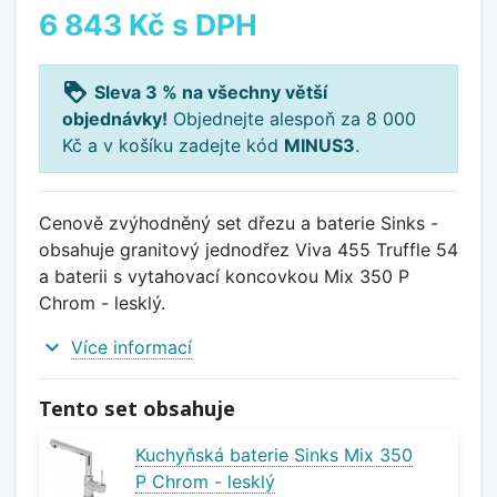
6 843 Kč
s DPH
loyalty
Sleva 3 % na všechny větší
objednávky!
Objednejte alespoň za 8 000
Kč a v košíku zadejte kód
MINUS3
.
Cenově zvýhodněný set dřezu a baterie Sinks -
obsahuje granitový jednodřez Viva 455 Truffle 54
a baterii s vytahovací koncovkou Mix 350 P
Chrom - lesklý.
expand_more
Více informací
Tento set obsahuje
Kuchyňská baterie Sinks Mix 350
P Chrom - lesklý