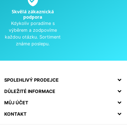
verified_user
Skvělá zákaznická
podpora
Kdykoliv poradíme s
výběrem a zodpovíme
každou otázku. Sortiment
známe poslepu.
SPOLEHLIVÝ PRODEJCE
DŮLEŽITÉ INFORMACE
MŮJ ÚČET
KONTAKT