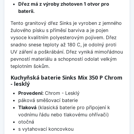
Dřez má z výroby zhotoven 1 otvor pro
baterii.
Tento granitový dřez Sinks je vyroben z jemného
žulového písku s příměsí barviva a je pojen
vysoce kvalitním polyesterovým pojivem. Dřez
snadno snese teploty až 180 C, je odolný proti
UV záření a poškrábání. Dřez vyniká mimořádnou
pevností materiálu a schopností odolat velkým
teplotním šokům.
Kuchyňská baterie Sinks Mix 350 P Chrom
- lesklý
Provedení:
Chrom - Lesklý
páková směšovací baterie
Tlaková
(klasická baterie pro připojení k
vodnímu řádu nebo tlakovému ohřívači)
otočná
s vytahovací koncovkou