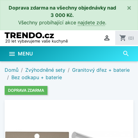
×
Doprava zdarma na všechny objednávky nad
3 000 Kč.
Všechny probíhající akce
najdete zde
.

shopping_cart
(0)
20 let vybavujeme vaše kuchyně
search

MENU
Domů
Zvýhodněné sety
Granitový dřez + baterie
Bez odkapu + baterie
DOPRAVA ZDARMA