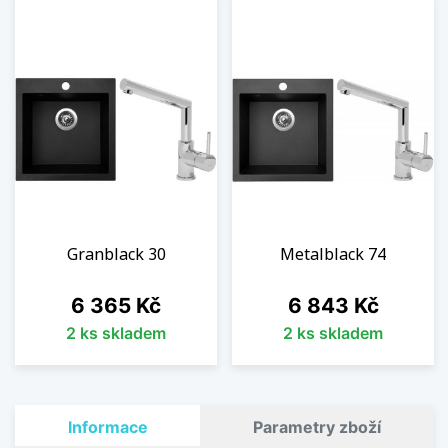
Granblack 30
Metalblack 74
Cena
Cena
6 365 Kč
6 843 Kč
2 ks skladem
2 ks skladem
Informace
Parametry zboží