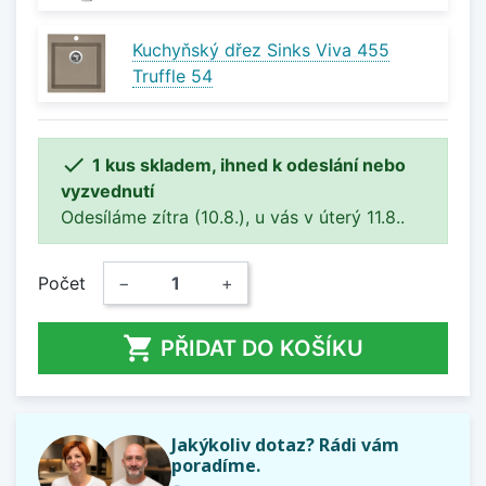
Kuchyňský dřez Sinks Viva 455
Truffle 54

1 kus skladem, ihned k odeslání nebo
vyzvednutí
Odesíláme zítra (10.8.), u vás v úterý 11.8..
Počet
−
+

PŘIDAT DO KOŠÍKU
Jakýkoliv dotaz? Rádi vám
poradíme.