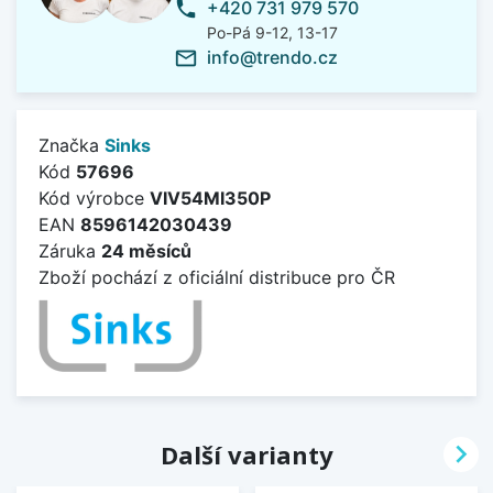
+420 731 979 570
phone
Po-Pá 9-12, 13-17
info@trendo.cz
mail_outline
Značka
Sinks
Kód
57696
Kód výrobce
VIV54MI350P
EAN
8596142030439
Záruka
24 měsíců
Zboží pochází z oficiální distribuce pro ČR

Další varianty