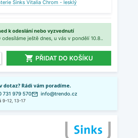
erie Sinks Vitalia Chrom - lesklý
ned k odeslání nebo vyzvednutí
 odesíláme ještě dnes, u vás v pondělí 10.8..

PŘIDAT DO KOŠÍKU
iv dotaz? Rádi vám poradíme.
 731 979 570
info@trendo.cz
mail_outline
 9-12, 13-17