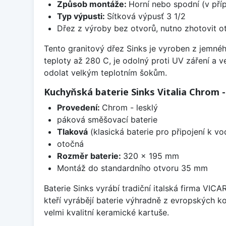
Způsob montáže:
Horní nebo spodní (v pří
Typ výpusti:
Sítková výpusť 3 1/2
Dřez z výroby bez otvorů, nutno zhotovit ot
Tento granitový dřez Sinks je vyroben z jemnéh
teploty až 280 C, je odolný proti UV záření a 
odolat velkým teplotním šokům.
Kuchyňská baterie Sinks Vitalia Chrom -
Provedení:
Chrom - lesklý
páková směšovací baterie
Tlaková
(klasická baterie pro připojení k v
otočná
Rozměr baterie:
320 x 195 mm
Montáž do standardního otvoru 35 mm
Baterie Sinks vyrábí tradiční italská firma VIC
kteří vyrábějí baterie výhradně z evropských k
velmi kvalitní keramické kartuše.