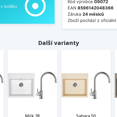
adjust
Kód výrobce
G9072
 v košíku
EAN
8596142048366
Záruka
24 měsíců
Zboží pochází z oficiální
Další varianty
Milk 28
Sahara 50