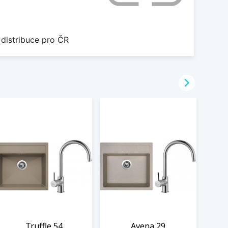
 distribuce pro ČR

Truffle 54
Avena 29