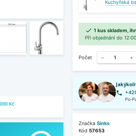
Kuchyňská bat

1 kus skladem, ih
Při objednání do 12:00
Počet
−
+
Jakýkol
+420
phone
Po-Pá
000 Kč
Značka
Sinks
Kód
57653