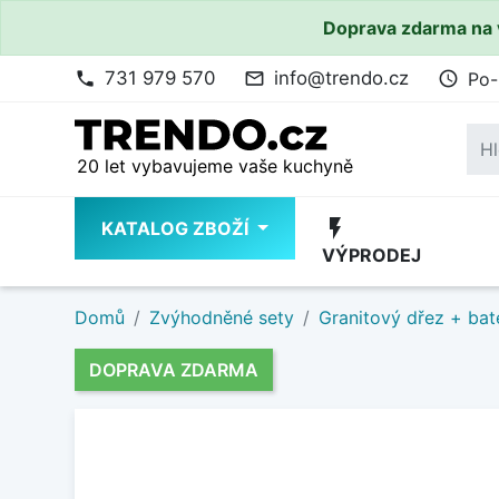
Doprava zdarma na 
731 979 570
info@trendo.cz
Po-
phone
mail_outline
access_time
20 let vybavujeme vaše kuchyně
flash_on
KATALOG ZBOŽÍ
VÝPRODEJ
Domů
Zvýhodněné sety
Granitový dřez + bat
DOPRAVA ZDARMA