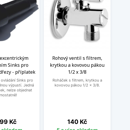
 excentrickým
Rohový ventil s filtrem,
Kom
ním Sinks pro
krytkou a kovovou pákou
vent
dřezy - příplatek
1/2 x 3/8
 ovládání Sinks pro
Roháček s filtrem, krytkou a
Kombin
dnou výpustí. Jedná
kovovou pákou 1/2 x 3/8.
pra
tek, nelze objednat
mostatně!
ena
Cena
99 Kč
140 Kč