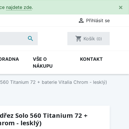
×
kce
najdete zde
.

Přihlásit se

shopping_cart
Košík
(0)
ORADNA
VŠE O
KONTAKT
NÁKUPU
560 Titanium 72 + baterie Vitalia Chrom - lesklý)
(dřez Solo 560 Titanium 72 +
hrom - lesklý)