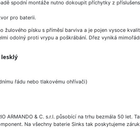
padě spodní montáže nutno dokoupit příchytky z příslušens
vor pro baterii.
o žulového písku s příměsí barviva a je pojen vysoce kval
velmi odolný proti vrypu a poškrábání. Dřez vyniká mimořád
 lesklý
odnímu řádu nebo tlakovému ohřívači)
ARIO ARMANDO & C. s.r.l. působící na trhu bezmála 50 let. T
omponent. Na všechny baterie Sinks tak poskytujeme záruku 