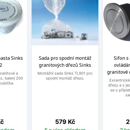
 pasta Sinks
Sada pro spodní montáž
Sifon s
2
granitových dřezů Sinks
ovládá
granitové 
granitové a
Montážní sada Sinks TL901 pro
s, balení 200
spodní montáž dřezu.
Excentrické
houbička.
dřezy a s je
se o přípla
sa
Cena
C
Kč
579 Kč
2