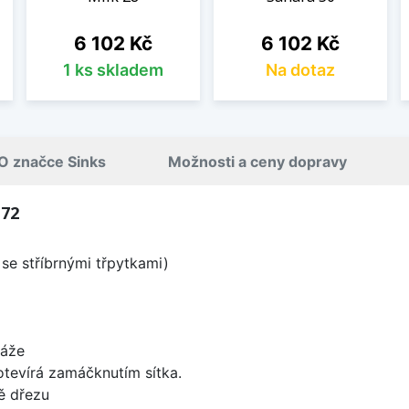
Cena
Cena
6 102 Kč
6 102 Kč
1 ks skladem
Na dotaz
O značce Sinks
Možnosti a ceny dopravy
 72
se stříbrnými třpytkami)
táže
 otevírá zamáčknutím sítka.
ě dřezu