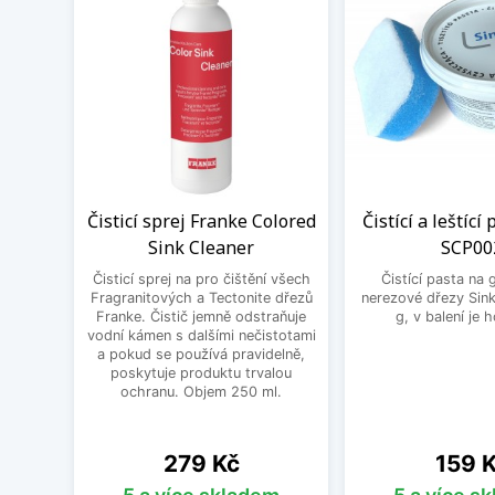
Čisticí sprej Franke Colored
Čistící a leštící
Sink Cleaner
SCP00
Čisticí sprej na pro čištění všech
Čistící pasta na 
Fragranitových a Tectonite dřezů
nerezové dřezy Sink
Franke. Čistič jemně odstraňuje
g, v balení je 
vodní kámen s dalšími nečistotami
a pokud se používá pravidelně,
poskytuje produktu trvalou
ochranu. Objem 250 ml.
Cena
Cena
279 Kč
159 