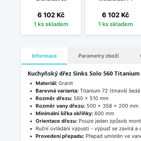
Cena
Cena
6 102 Kč
6 102 Kč
1 ks skladem
1 ks skladem
Informace
Parametry zboží
Kuchyňský dřez Sinks Solo 560 Titanium
Materiál:
Granit
Barevná varianta:
Titanium 72 (tmavší šedá 
Rozměr dřezu:
560 x 510 mm
Rozměr vany dřezu:
500 x 358 x 200 mm
Minimální šířka skříňky:
600 mm
Orientace dřezu:
Pouze jeden způsob mon
Ruční ovládání výpusti - výpusť se zavírá a
Provedení přepadu:
Přepad umístěn ve van