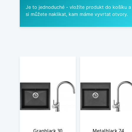
Je to jednoduché - vložíte produkt do košíku a
si můžete naklikat, kam máme vyvrtat otvory.
Granblack 30
Metalblack 74