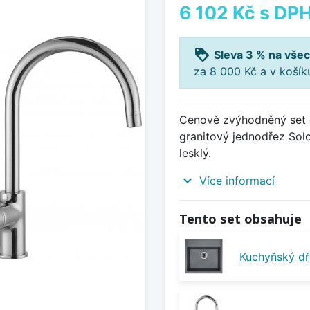
6 102 Kč
s DP
loyalty
Sleva 3 % na všec
za 8 000 Kč a v koší
Cenově zvýhodněný set d
granitový jednodřez Solo
lesklý.
expand_more
Více informací
Tento set obsahuje
Kuchyňský dř