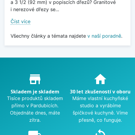
a 3 1/2 (92 mm) v popiscích dřezů? Granitové
i nerezové dřezy se...
Číst více
Všechny články a témata najdete
v naší poradně
.
Proč nakupovat u nás?
store_mall_directory
home
Skladem je skladem
30 let zkušeností v oboru
Tisíce produktů skladem
Máme vlastní kuchyňské
přímo v Pardubicích.
studio a vyrábíme
Objednáte dnes, máte
špičkové kuchyně. Víme
zítra.
přesně, co funguje.