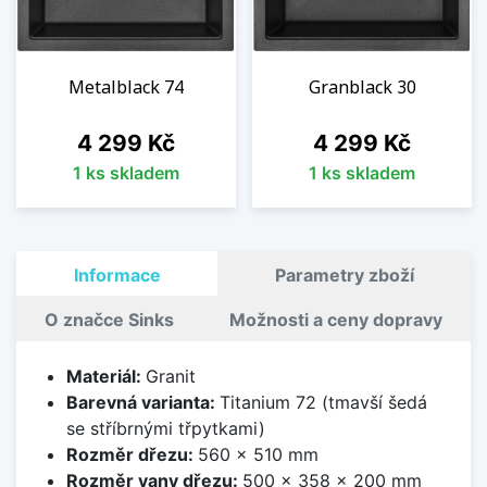
Metalblack 74
Granblack 30
Cena
Cena
4 299 Kč
4 299 Kč
1 ks skladem
1 ks skladem
Informace
Parametry zboží
O značce Sinks
Možnosti a ceny dopravy
Materiál:
Granit
Barevná varianta:
Titanium 72 (tmavší šedá
se stříbrnými třpytkami)
Rozměr dřezu:
560 x 510 mm
Rozměr vany dřezu:
500 x 358 x 200 mm