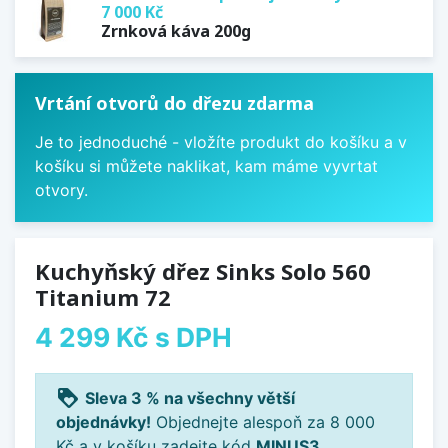
7 000 Kč
Zrnková káva 200g
Vrtání otvorů do dřezu zdarma
Je to jednoduché - vložíte produkt do košíku a v
košíku si můžete naklikat, kam máme vyvrtat
otvory.
Kuchyňský dřez Sinks Solo 560
Titanium 72
4 299 Kč
s DPH
loyalty
Sleva 3 % na všechny větší
objednávky!
Objednejte alespoň za 8 000
Kč a v košíku zadejte kód
MINUS3
.