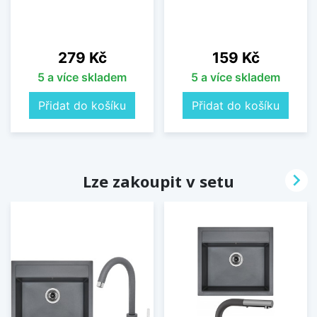
Cena
Cena
279 Kč
159 Kč
5 a více skladem
5 a více skladem
Přidat do košíku
Přidat do košíku

Lze zakoupit v setu