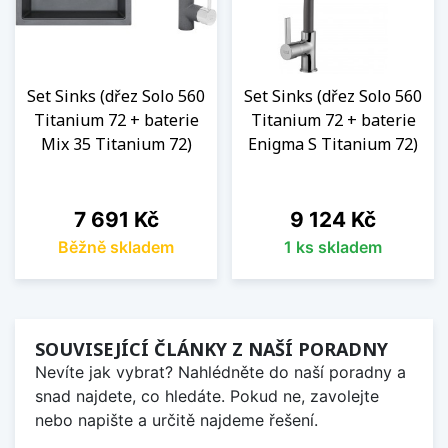
Set Sinks (dřez Solo 560
Set Sinks (dřez Solo 560
Titanium 72 + baterie
Titanium 72 + baterie
Mix 35 Titanium 72)
Enigma S Titanium 72)
Cena
Cena
7 691 Kč
9 124 Kč
Běžně skladem
1 ks skladem
SOUVISEJÍCÍ ČLÁNKY Z NAŠÍ PORADNY
Nevíte jak vybrat? Nahlédněte do naší poradny a
snad najdete, co hledáte. Pokud ne, zavolejte
nebo napište a určitě najdeme řešení.