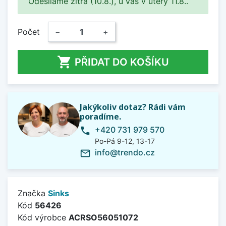
Odesíláme zítra (10.8.), u vás v úterý 11.8..
Počet
−
+

PŘIDAT DO KOŠÍKU
Jakýkoliv dotaz? Rádi vám
poradíme.
+420 731 979 570
phone
Po-Pá 9-12, 13-17
info@trendo.cz
mail_outline
Značka
Sinks
Kód
56426
Kód výrobce
ACRSO56051072