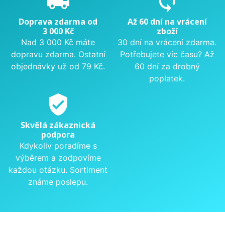
local_shipping
sync
Doprava zdarma od
Až 60 dní na vrácení
3 000 Kč
zboží
Nad 3 000 Kč máte
30 dní na vrácení zdarma.
dopravu zdarma. Ostatní
Potřebujete víc času? Až
objednávky už od 79 Kč.
60 dní za drobný
poplatek.
verified_user
Skvělá zákaznická
podpora
Kdykoliv poradíme s
výběrem a zodpovíme
každou otázku. Sortiment
známe poslepu.