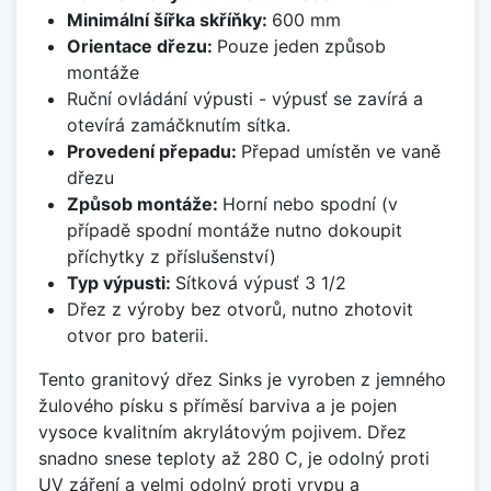
Minimální šířka skříňky:
600 mm
Orientace dřezu:
Pouze jeden způsob
montáže
Ruční ovládání výpusti - výpusť se zavírá a
otevírá zamáčknutím sítka.
Provedení přepadu:
Přepad umístěn ve vaně
dřezu
Způsob montáže:
Horní nebo spodní (v
případě spodní montáže nutno dokoupit
příchytky z příslušenství)
Typ výpusti:
Sítková výpusť 3 1/2
Dřez z výroby bez otvorů, nutno zhotovit
otvor pro baterii.
Tento granitový dřez Sinks je vyroben z jemného
žulového písku s příměsí barviva a je pojen
vysoce kvalitním akrylátovým pojivem. Dřez
snadno snese teploty až 280 C, je odolný proti
UV záření a velmi odolný proti vrypu a