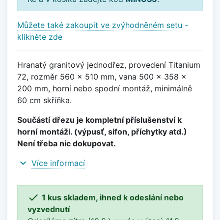
Můžete také zakoupit ve zvýhodněném setu -
klikněte zde
Hranatý granitový jednodřez, provedení Titanium
72, rozměr 560 x 510 mm, vana 500 x 358 x
200 mm, horní nebo spodní montáž, minimálně
60 cm skříňka.
Součástí dřezu je kompletní příslušenství k
horní montáži. (výpusť, sifon, příchytky atd.)
Není třeba nic dokupovat.
expand_more
Více informací

1 kus skladem, ihned k odeslání nebo
vyzvednutí