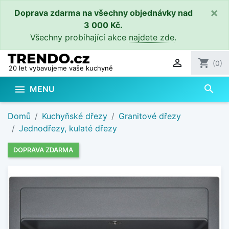
×
Doprava zdarma na všechny objednávky nad
3 000 Kč.
Všechny probíhající akce
najdete zde
.

shopping_cart
(0)
20 let vybavujeme vaše kuchyně
search

MENU
Domů
Kuchyňské dřezy
Granitové dřezy
Jednodřezy, kulaté dřezy
DOPRAVA ZDARMA