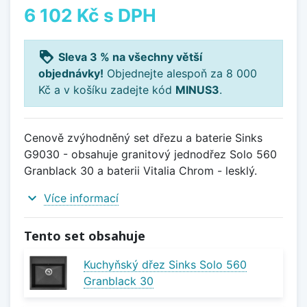
6 102 Kč
s DPH
loyalty
Sleva 3 % na všechny větší
objednávky!
Objednejte alespoň za 8 000
Kč a v košíku zadejte kód
MINUS3
.
Cenově zvýhodněný set dřezu a baterie Sinks
G9030 - obsahuje granitový jednodřez Solo 560
Granblack 30 a baterii Vitalia Chrom - lesklý.
expand_more
Více informací
Tento set obsahuje
Kuchyňský dřez Sinks Solo 560
Granblack 30