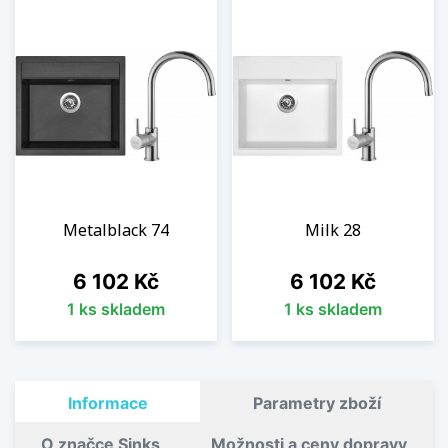
Metalblack 74
Milk 28
Cena
Cena
6 102 Kč
6 102 Kč
1 ks skladem
1 ks skladem
Informace
Parametry zboží
O značce Sinks
Možnosti a ceny dopravy