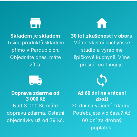
Proč nakupovat u nás?
store_mall_directory
home
Skladem je skladem
30 let zkušeností v oboru
Tisíce produktů skladem
Máme vlastní kuchyňské
přímo v Pardubicích.
studio a vyrábíme
Objednáte dnes, máte
špičkové kuchyně. Víme
zítra.
přesně, co funguje.
local_shipping
sync
Doprava zdarma od
Až 60 dní na vrácení
3 000 Kč
zboží
Nad 3 000 Kč máte
30 dní na vrácení zdarma.
dopravu zdarma. Ostatní
Potřebujete víc času? Až
objednávky už od 79 Kč.
60 dní za drobný
poplatek.