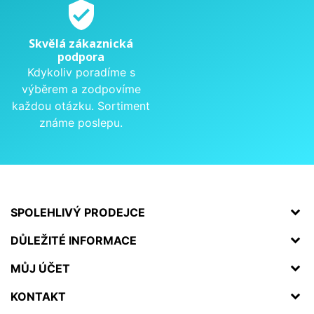
verified_user
Skvělá zákaznická
podpora
Kdykoliv poradíme s
výběrem a zodpovíme
každou otázku. Sortiment
známe poslepu.
SPOLEHLIVÝ PRODEJCE
DŮLEŽITÉ INFORMACE
MŮJ ÚČET
KONTAKT