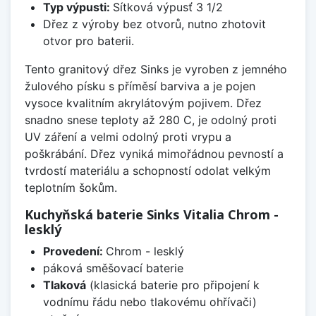
Typ výpusti:
Sítková výpusť 3 1/2
Dřez z výroby bez otvorů, nutno zhotovit
otvor pro baterii.
Tento granitový dřez Sinks je vyroben z jemného
žulového písku s příměsí barviva a je pojen
vysoce kvalitním akrylátovým pojivem. Dřez
snadno snese teploty až 280 C, je odolný proti
UV záření a velmi odolný proti vrypu a
poškrábání. Dřez vyniká mimořádnou pevností a
tvrdostí materiálu a schopností odolat velkým
teplotním šokům.
Kuchyňská baterie Sinks Vitalia Chrom -
lesklý
Provedení:
Chrom - lesklý
páková směšovací baterie
Tlaková
(klasická baterie pro připojení k
vodnímu řádu nebo tlakovému ohřívači)