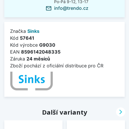
Po-Pá 9-12, 13-17
info@trendo.cz
mail_outline
Značka
Sinks
Kód
57641
Kód výrobce
G9030
EAN
8596142048335
Záruka
24 měsíců
Zboží pochází z oficiální distribuce pro ČR

Další varianty