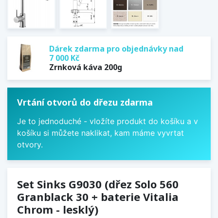
Dárek zdarma pro objednávky nad
7 000 Kč
Zrnková káva 200g
Vrtání otvorů do dřezu zdarma
Je to jednoduché - vložíte produkt do košíku a v
košíku si můžete naklikat, kam máme vyvrtat
otvory.
Set Sinks G9030 (dřez Solo 560
Granblack 30 + baterie Vitalia
Chrom - lesklý)