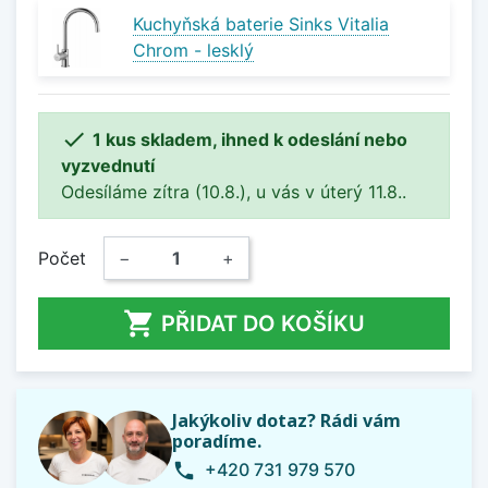
Kuchyňská baterie Sinks Vitalia
Chrom - lesklý

1 kus skladem, ihned k odeslání nebo
vyzvednutí
Odesíláme zítra (10.8.), u vás v úterý 11.8..
Počet
−
+

PŘIDAT DO KOŠÍKU
Jakýkoliv dotaz? Rádi vám
poradíme.
+420 731 979 570
phone