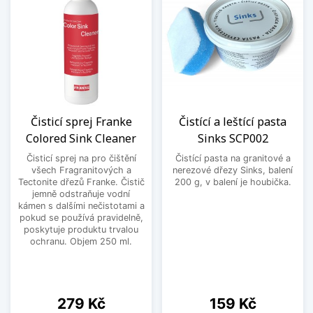
Čisticí sprej Franke
Čistící a leštící pasta
Colored Sink Cleaner
Sinks SCP002
Čisticí sprej na pro čištění
Čistící pasta na granitové a
všech Fragranitových a
nerezové dřezy Sinks, balení
Tectonite dřezů Franke. Čistič
200 g, v balení je houbička.
jemně odstraňuje vodní
kámen s dalšími nečistotami a
pokud se používá pravidelně,
poskytuje produktu trvalou
ochranu. Objem 250 ml.
Cena
Cena
279 Kč
159 Kč