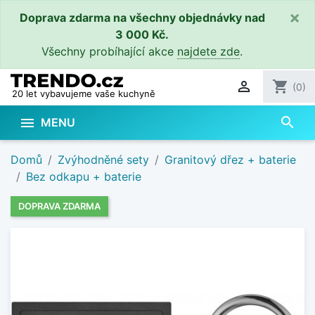
×
Doprava zdarma na všechny objednávky nad
3 000 Kč.
Všechny probíhající akce
najdete zde
.

shopping_cart
(0)
20 let vybavujeme vaše kuchyně
search

MENU
Domů
Zvýhodněné sety
Granitový dřez + baterie
Bez odkapu + baterie
DOPRAVA ZDARMA